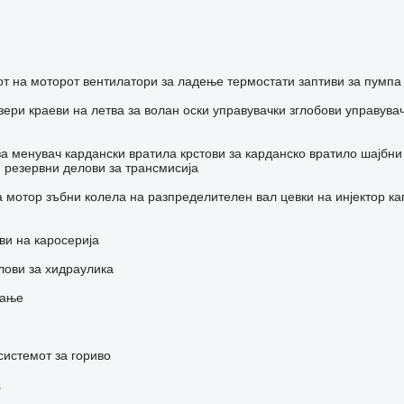
т на моторот
вентилатори за ладење
термостати
заптиви за пумпа
зери
краеви на летва за волан
оски
управувачки зглобови
управувач
за менувач
кардански вратила
крстови за карданско вратило
шајбни
и резервни делови за трансмисија
а мотор
зъбни колела на разпределителен вал
цевки на инјектор
ка
ви на каросерија
лови за хидраулика
рање
системот за гориво
а