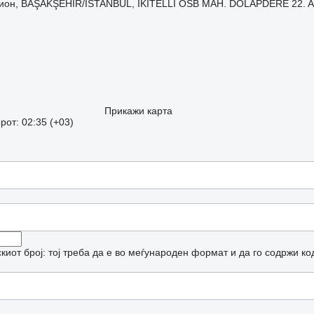
гион, BAŞAKŞEHİR/İSTANBUL, İKİTELLİ OSB MAH. DOLAPDERE 22. A
Прикажи карта
от: 02:35 (+03)
иот број: тој треба да е во меѓународен формат и да го содржи ко