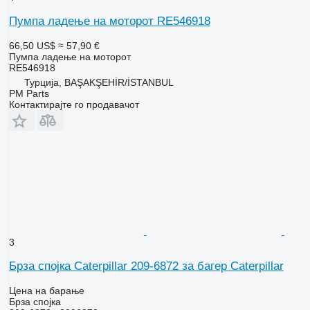
Пумпа ладење на моторот RE546918
66,50 US$
≈ 57,90 €
Пумпа ладење на моторот
RE546918
Турција, BAŞAKŞEHİR/İSTANBUL
PM Parts
Контактирајте го продавачот
3
Брза спојка Caterpillar 209-6872 за багер Caterpillar
Цена на барање
Брза спојка