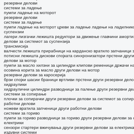
резервни делови
системи за ладење
пумпи ладење на моторот
резервни делови
системи за ладење
пумпи ладење на моторот
цреви за ладење
ладењи на ладилнико
суспензии
лагери
лизгачки лежишта
редуктори за движење
главчини
аморти
делови за системот за суспензија
трансмисија
валчести лежишта
прирабници на карданско вратило
запчаници 
потисни лежишта
дискови спојката
синхронизатори прстени
друг
делови за мотор
пумпи за масло
хилзни за цилиндри
клипови
ременици
држачи н
осовина
корита за масло
други делови на мотор
резервни делови за каросерија
брзи спојки
шасии
браници
вртливи прстени
други резервни дело
хидраулики
хидраулични цилиндри
разводници за палење
други резервни де
системи за сопирање
плочки за сопирачки
други резервни делови за системот за сопи
работни делови
ножеви
вратила
запченици
други работни делови
системи за гориво
пумпи за гориво
разводници за гориво
други резервни делови за 
електрики
сензори
стартери
вжичувања
други резервни делови за електрик
издувни системи