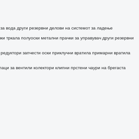
 за вода
други резервни делови на системот за ладење
ки тркала
полуоски
метални прачки за управувач
други резервни
редуктори
запчести оски
приклучни вратила
примарни вратила
паци за вентили
колектори
клипни прстени
чаури на брегаста