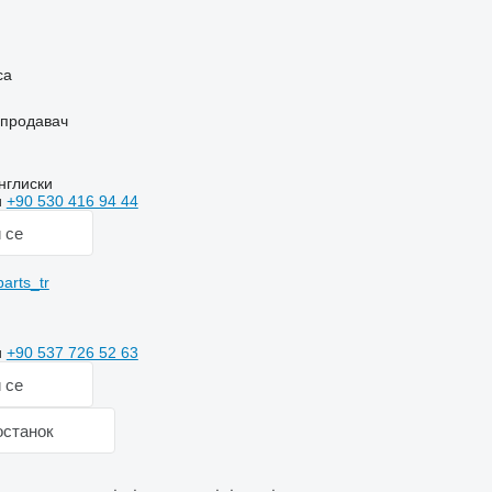
ч
са
 продавач
нглиски
и
+90 530 416 94 44
 се
arts_tr
и
+90 537 726 52 63
 се
останок