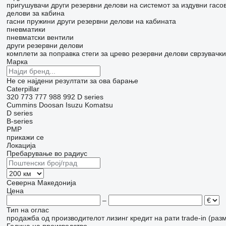
пригушувачи
други резервни делови на системот за издувни гасо
делови за кабина
гасни пружини
други резервни делови на кабината
пневматики
пневматски вентили
други резервни делови
комплети за поправка
стеги за црево
резервни делови
сврзувачк
Марка
Не се најдени резултати за ова барање
Caterpillar
320
773
777
988
992
D series
Cummins
Doosan
Isuzu
Komatsu
D series
B-series
PMP
прикажи се
Локација
Пребарување во радиус
Северна Македонија
Цена
–
Тип на оглас
продажба
од производителот
лизинг
кредит
на рати
trade-in (раз