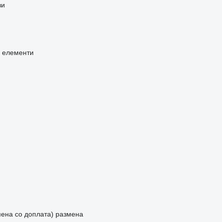
ви
и елементи
мена со доплата)
размена