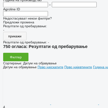
Година на производство
–
Agroline ID
Недостасуваат некои филтри?
Предложи промена
Резултати од пребарување:
-
прикажи
Резултати од пребарување:
-
750 огласа:
Резултати од пребарување
Филтер
Сортирање
:
Датум на објавување
Датум на објавување
Прво најскапите
Прво најевтините
Година н
4