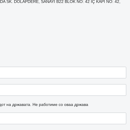
DA SK. DOLAPDERE, SANAYİ B22 BLOK NO: 42 İÇ KAPI NO: 42,
дот на државата.
Не работиме со оваа држава