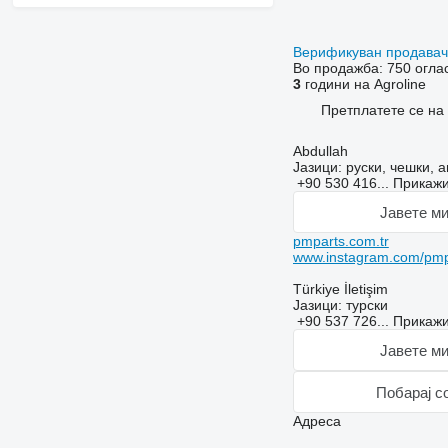
Верификуван продава
Во продажба:
750 огла
3
години на Agroline
Претплатете се на
Abdullah
Јазици:
руски, чешки, а
+90 530 416...
Прикаж
Јавете ми
pmparts.com.tr
www.instagram.com/pmp
Türkiye İletişim
Јазици:
турски
+90 537 726...
Прикаж
Јавете ми
Побарај с
Адреса