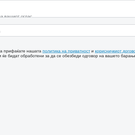
 ја прифаќате нашата
политика на приватност
и
корисничкиот догов
 ќе бидат обработени за да се обезбеди одговор на вашето барањ