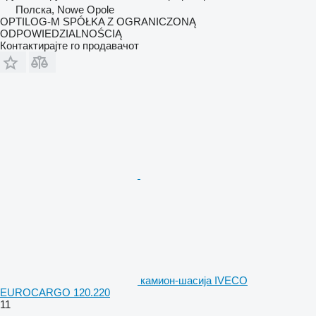
Полска, Nowe Opole
OPTILOG-M SPÓŁKA Z OGRANICZONĄ
ODPOWIEDZIALNOŚCIĄ
Контактирајте го продавачот
камион-шасија IVECO
EUROCARGO 120.220
11