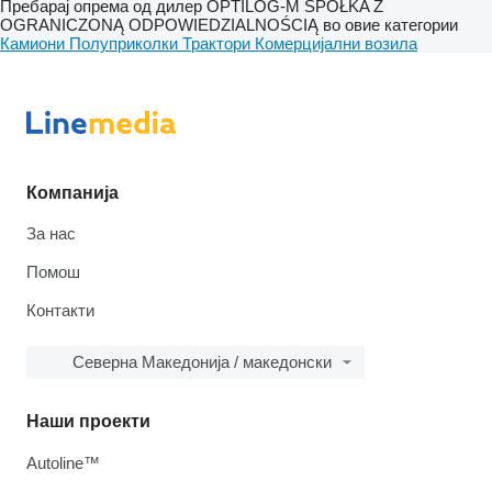
Пребарај опрема од дилер OPTILOG-M SPÓŁKA Z
OGRANICZONĄ ODPOWIEDZIALNOŚCIĄ во овие категории
Камиони
Полуприколки
Трактори
Комерцијални возила
Компанија
За нас
Помош
Контакти
Северна Македонија / македонски
Наши проекти
Autoline™