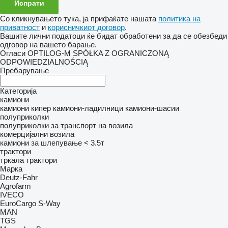
Со кликнувањето тука, ја прифаќате нашата
политика на
приватност
и
корисничкиот договор
.
Вашите лични податоци ќе бидат обработени за да се обезбеди
одговор на вашето барање.
Огласи OPTILOG-M SPÓŁKA Z OGRANICZONĄ
ODPOWIEDZIALNOŚCIĄ
Пребарување
Категорија
камиони
камиони кипер
камиони-ладилници
камиони-шасии
полуприколки
полуприколки за транспорт на возила
комерцијални возила
камиони за шлепување < 3.5т
трактори
тркала трактори
Марка
Deutz-Fahr
Agrofarm
IVECO
EuroCargo
S-Way
MAN
TGS