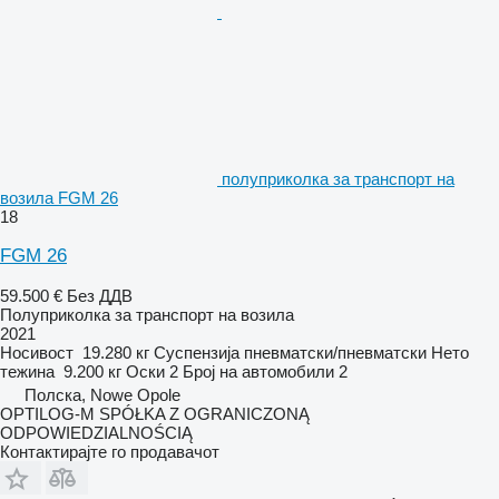
полуприколка за транспорт на
возила FGM 26
18
FGM 26
59.500 €
Без ДДВ
Полуприколка за транспорт на возила
2021
Носивост
19.280 кг
Суспензија
пневматски/пневматски
Нето
тежина
9.200 кг
Оски
2
Број на автомобили
2
Полска, Nowe Opole
OPTILOG-M SPÓŁKA Z OGRANICZONĄ
ODPOWIEDZIALNOŚCIĄ
Контактирајте го продавачот