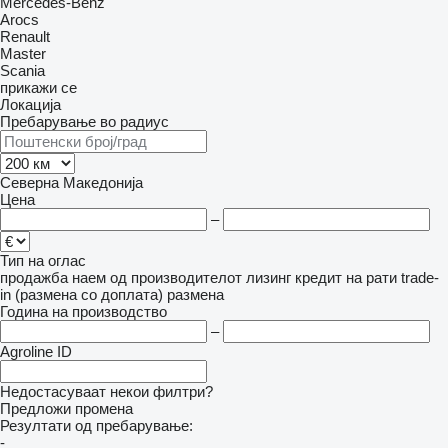
Mercedes-Benz
Arocs
Renault
Master
Scania
прикажи се
Локација
Пребарување во радиус
Северна Македонија
Цена
–
Тип на оглас
продажба
наем
од производителот
лизинг
кредит
на рати
trade-
in (размена со доплата)
размена
Година на производство
–
Agroline ID
Недостасуваат некои филтри?
Предложи промена
Резултати од пребарување:
-