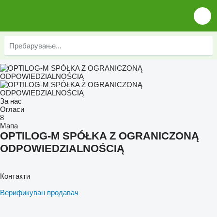
За нас
Огласи
8
Мапа
OPTILOG-M SPÓŁKA Z OGRANICZONĄ
ODPOWIEDZIALNOŚCIĄ
Контакти
Верификуван продавач