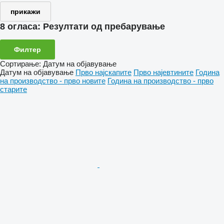
прикажи
8 огласа:
Резултати од пребарување
Филтер
Сортирање
:
Датум на објавување
Датум на објавување
Прво најскапите
Прво најевтините
Година
на производство - прво новите
Година на производство - прво
старите