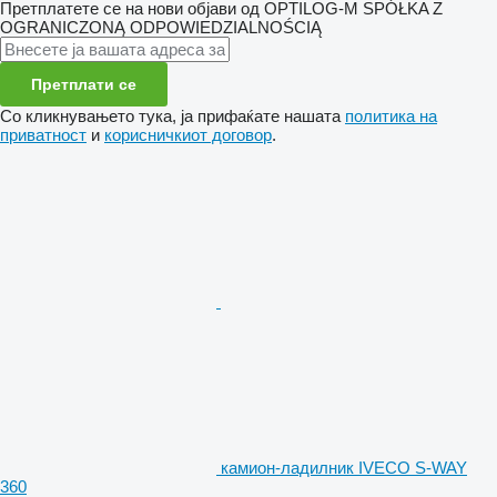
Претплатете се на нови објави од OPTILOG-M SPÓŁKA Z
OGRANICZONĄ ODPOWIEDZIALNOŚCIĄ
Претплати се
Со кликнувањето тука, ја прифаќате нашата
политика на
приватност
и
корисничкиот договор
.
камион-ладилник IVECO S-WAY
360