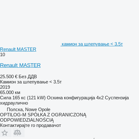
камион за шлепување < 3.5т
Renault MASTER
10
Renault MASTER
25.500 €
Без ДДВ
Камион за шлепување < 3.5т
2019
65.000 км
Сила
165 кс (121 kW)
Оскина конфигурација
4x2
Суспензија
хидраулично
Полска, Nowe Opole
OPTILOG-M SPÓŁKA Z OGRANICZONĄ
ODPOWIEDZIALNOŚCIĄ
Контактирајте го продавачот