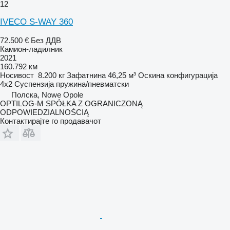
12
IVECO S-WAY 360
72.500 €
Без ДДВ
Камион-ладилник
2021
160.792 км
Носивост
8.200 кг
Зафатнина
46,25 м³
Оскина конфигурација
4x2
Суспензија
пружина/пневматски
Полска, Nowe Opole
OPTILOG-M SPÓŁKA Z OGRANICZONĄ
ODPOWIEDZIALNOŚCIĄ
Контактирајте го продавачот