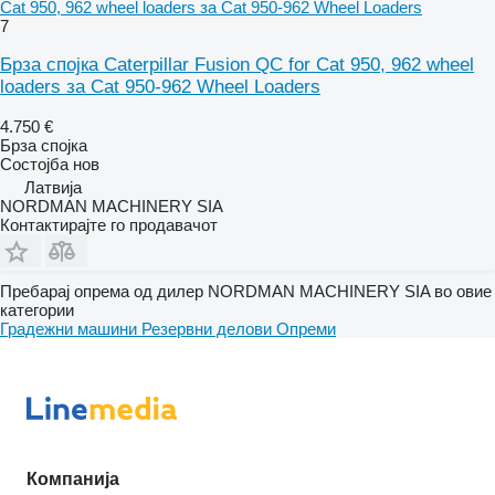
Cat 950, 962 wheel loaders за Cat 950-962 Wheel Loaders
7
Брза спојка Caterpillar Fusion QC for Cat 950, 962 wheel
loaders за Cat 950-962 Wheel Loaders
4.750 €
Брза спојка
Состојба
нов
Латвија
NORDMAN MACHINERY SIA
Контактирајте го продавачот
Пребарај опрема од дилер NORDMAN MACHINERY SIA во овие
категории
Градежни машини
Резервни делови
Опреми
Компанија