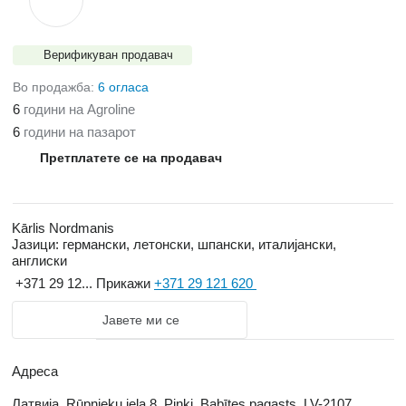
Верификуван продавач
Во продажба:
6 огласа
6
години на Agroline
6
години на пазарот
Претплатете се на продавач
Kārlis Nordmanis
Јазици:
германски, летонски, шпански, италијански,
англиски
+371 29 12...
Прикажи
+371 29 121 620
Јавете ми се
Адреса
Латвија, Rūpnieku iela 8, Piņķi, Babītes pagasts, LV-2107,