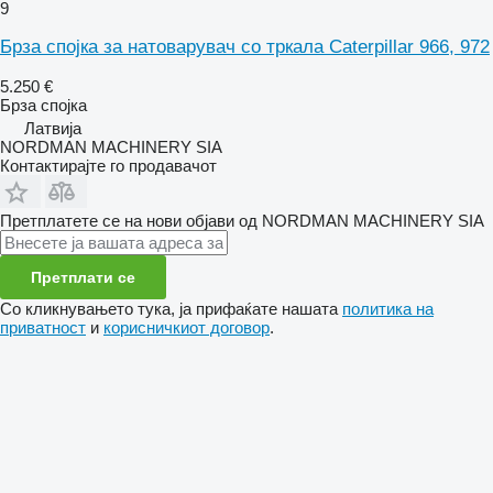
9
Брза спојка за натоварувач со тркала Caterpillar 966, 972
5.250 €
Брза спојка
Латвија
NORDMAN MACHINERY SIA
Контактирајте го продавачот
Претплатете се на нови објави од NORDMAN MACHINERY SIA
Претплати се
Со кликнувањето тука, ја прифаќате нашата
политика на
приватност
и
корисничкиот договор
.