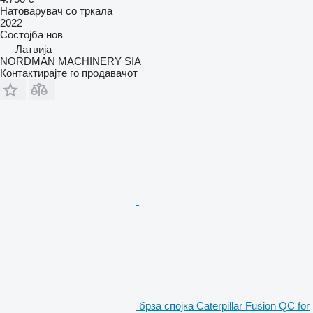
Натоварувач со тркала
2022
Состојба
нов
Латвија
NORDMAN MACHINERY SIA
Контактирајте го продавачот
брза спојка Caterpillar Fusion QC for