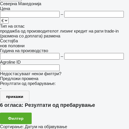
Северна Македонија
Цена
–
Тип на оглас
продажба
од производителот
лизинг
кредит
на рати
trade-in
(размена со доплата)
размена
Состојба
нов
половни
Година на производство
–
Agroline ID
Недостасуваат некои филтри?
Предложи промена
Резултати од пребарување:
-
прикажи
6 огласа:
Резултати од пребарување
Филтер
Сортирање
:
Датум на објавување