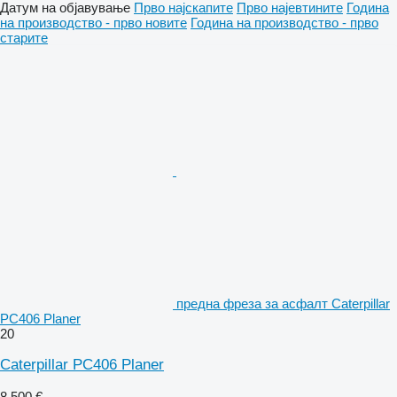
Датум на објавување
Прво најскапите
Прво најевтините
Година
на производство - прво новите
Година на производство - прво
старите
предна фреза за асфалт Caterpillar
PC406 Planer
20
Caterpillar PC406 Planer
8.500 €