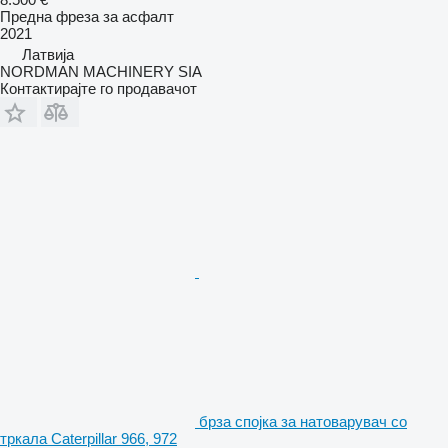
Предна фреза за асфалт
2021
Латвија
NORDMAN MACHINERY SIA
Контактирајте го продавачот
брза спојка за натоварувач со
тркала Caterpillar 966, 972