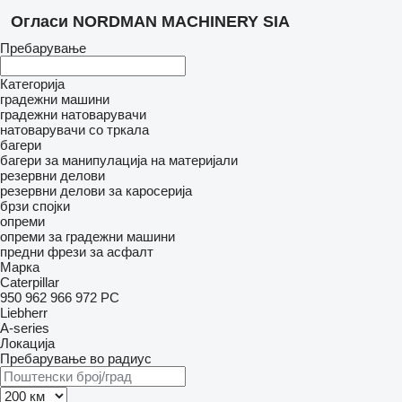
Огласи NORDMAN MACHINERY SIA
Пребарување
Категорија
градежни машини
градежни натоварувачи
натоварувачи со тркала
багери
багери за манипулација на материјали
резервни делови
резервни делови за каросерија
брзи спојки
опреми
опреми за градежни машини
предни фрези за асфалт
Марка
Caterpillar
950
962
966
972
PC
Liebherr
A-series
Локација
Пребарување во радиус