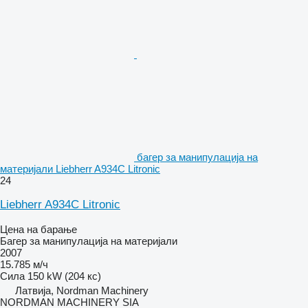
багер за манипулација на
материјали Liebherr A934C Litronic
24
Liebherr A934C Litronic
Цена на барање
Багер за манипулација на материјали
2007
15.785 м/ч
Сила
150 kW (204 кс)
Латвија, Nordman Machinery
NORDMAN MACHINERY SIA