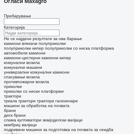
Огласи Maxagro
Пребарување
Категорија
Не се најдени резултати за ова барање
камиони влекачи
полуприколки
полуприколки кипер
полуприколки со ниска платформа
автомобили
камиони
камиони-цистерни
камиони кипер
комунални возила
комунални машини
универзални комунални камиони
спасувањи возила
противпожарни возила
приколки
приколки со ниски платформи
трактори
тркала трактори
трактори гасеничари
машини за обработка на почвата
брани
диск брани
слама култиватори
земјоделски валјаци
кембриџ валјаци
подривачи
машини за подготовка на почвата за сеидба