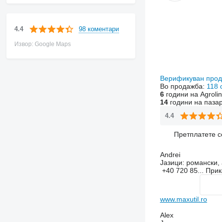
98 коментари
4.4
Извор: Google Maps
Верификуван про
Во продажба:
118 
6
години на Agroli
14
години на паза
4.4
Претплатете с
Andrei
Јазици:
романски, 
+40 720 85...
При
www.maxutil.ro
Alex