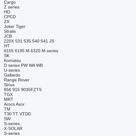
Cargo
Z series
HD
CPCD
ZX
Joker
Tiger
Stralis
JCB
220X
531
535
540
541
JS
HT
6155
6195 M
6320
M-series
SK
Komatsu
D series
PW
WA
WB
U-series
Gallardo
Range Rover
Sirius
856
915
9035FZTS
TGX
MRT
Arocs
Axor
TM
T30
TT
VTDD
SW
S-series
X-SOLAR
S-series