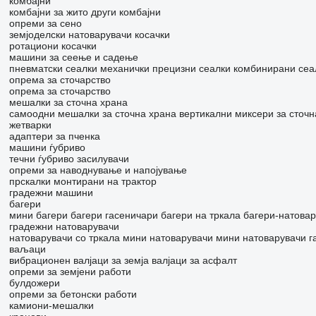
комбајни
комбајни за жито
други комбајни
опреми за сено
земјоделски натоварувачи
косачки
ротациони косачки
машини за сеење и садење
пневматски сеалки
механички прецизни сеалки
комбинирани сеа
опрема за сточарство
опрема за сточарство
мешалки за сточна храна
самоодни мешалки за сточна храна
вертикални миксери за сточн
жетварки
адаптери за пченка
машини ѓубриво
течни ѓубриво засилувачи
опреми за наводнување и напојување
прскалки монтирани на трактор
градежни машини
багери
мини багери
багери гасеничари
багери на тркала
багери-натовар
градежни натоварувачи
натоварувачи со тркала
мини натоварувачи
мини натоварувачи г
ваљаци
вибрационен валјаци за земја
валјаци за асфалт
опреми за земјени работи
булдожери
опреми за бетонски работи
камиони-мешалки