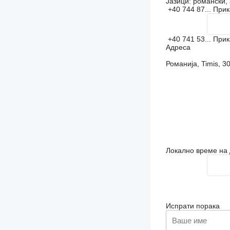
Јазици:
романски, 
+40 744 87...
При
+40 741 53...
При
Адреса
Романија, Timis, 
Локално време на 
Испрати порака