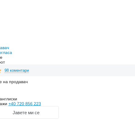
давач
огласа
ne
рот
98 коментари
е на продавач
англиски
кажи
+40 720 856 223
Јавете ми се