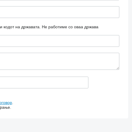
и кодот на државата.
Не работиме со оваа држава
оговор
.
арање.