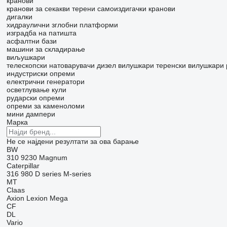
кранови
кранови за секакви терени
самоиздигачки кранови
дигалки
хидраулични зглобни платформи
изградба на патишта
асфалтни бази
машини за складирање
виљушкари
телескопски натоварувачи
дизел вилушкари
теренски вилушкари
индустриски опреми
електрични генератори
осветлување кули
рударски опреми
опреми за каменоломи
мини дампери
Марка
Не се најдени резултати за ова барање
BW
310
9230
Magnum
Caterpillar
316
980
D series
M-series
MT
Claas
Axion
Lexion
Mega
CF
DL
Vario