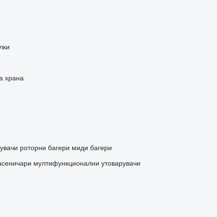
лки
а храна
увачи
роторни багери
миди багери
асеничари
мултифункционални утоварувачи