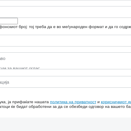
фонскиот број: тој треба да е во меѓународен формат и да го содрж
ука, ја прифаќате нашата
политика на приватност
и
корисничкиот д
тоци ќе бидат обработени за да се обезбеди одговор на вашето б