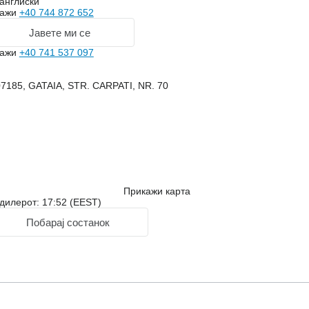
англиски
кажи
+40 744 872 652
Јавете ми се
кажи
+40 741 537 097
307185, GATAIA, STR. CARPATI, NR. 70
Прикажи карта
дилерот: 17:52 (EEST)
Побарај состанок