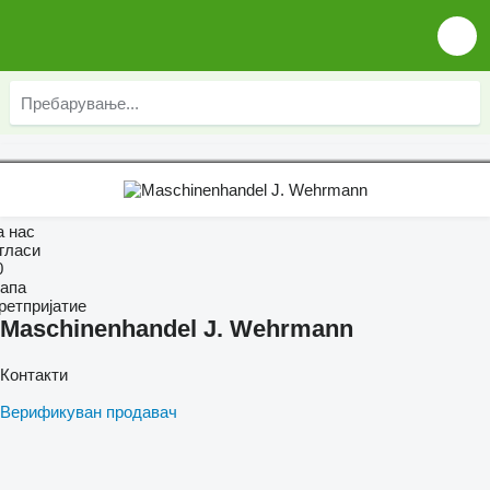
а нас
гласи
0
апа
ретпријатие
Maschinenhandel J. Wehrmann
Контакти
Верификуван продавач