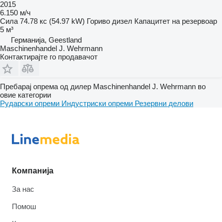
2015
6.150 м/ч
Сила
74.78 кс (54.97 kW)
Гориво
дизел
Капацитет на резервоар
5 м³
Германија, Geestland
Maschinenhandel J. Wehrmann
Контактирајте го продавачот
Пребарај опрема од дилер Maschinenhandel J. Wehrmann во
овие категории
Рударски опреми
Индустриски опреми
Резервни делови
Компанија
За нас
Помош