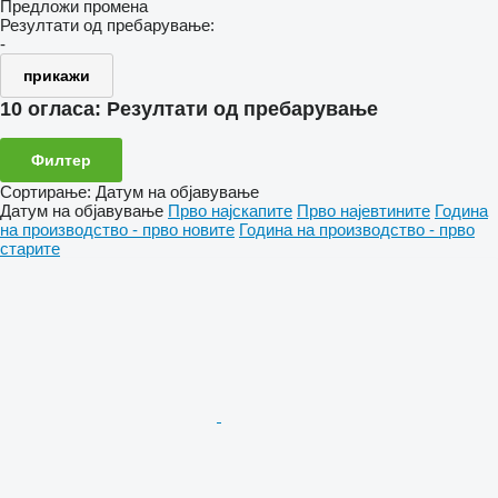
Предложи промена
Резултати од пребарување:
-
прикажи
10 огласа:
Резултати од пребарување
Филтер
Сортирање
:
Датум на објавување
Датум на објавување
Прво најскапите
Прво најевтините
Година
на производство - прво новите
Година на производство - прво
старите