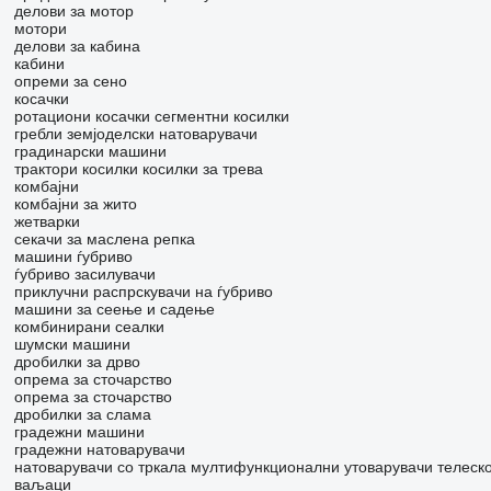
делови за мотор
мотори
делови за кабина
кабини
опреми за сено
косачки
ротациони косачки
сегментни косилки
гребли
земјоделски натоварувачи
градинарски машини
трактори косилки
косилки за трева
комбајни
комбајни за жито
жетварки
секачи за маслена репка
машини ѓубриво
ѓубриво засилувачи
приклучни распрскувачи на ѓубриво
машини за сеење и садење
комбинирани сеалки
шумски машини
дробилки за дрво
опрема за сточарство
опрема за сточарство
дробилки за слама
градежни машини
градежни натоварувачи
натоварувачи со тркала
мултифункционални утоварувачи
телеск
ваљаци