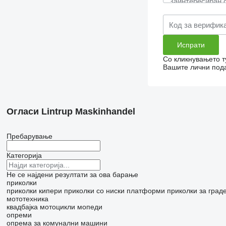
Со кликнувањето т
Вашите лични пода
Огласи Lintrup Maskinhandel
Пребарување
Категорија
Не се најдени резултати за ова барање
приколки
приколки кипери
приколки со ниски платформи
приколки за гра
мототехника
квадбајка
мотоцикли
мопеди
опреми
опрема за комунални машини