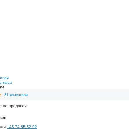
давач
огласа
ine
81 коментари
е на продавач
nsen
ажи
+45 74 85 52 92