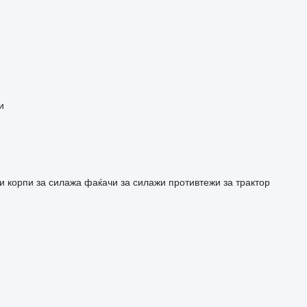
и
и
корпи за силажа
фаќачи за силажи
противтежи за трактор