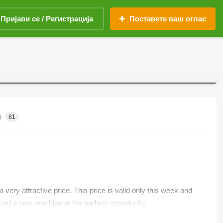
Пријави се / Регистрација
Поставете ваш оглас
и
81
ery attractive price. This price is valid only this week and
aced a new machine at the earliest opportunity.