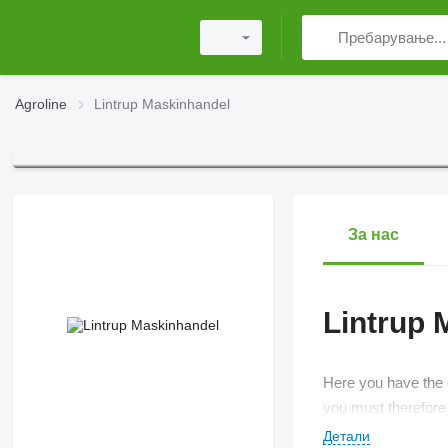
Agroline
Lintrup Maskinhandel
За нас
Lintrup 
Here you have the c
you must therefore 
Детали