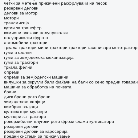
четки за метење
прикачени расфрлувачи на песок
резервни делови
делови за мотор
мотори
трансмисија
кутии за трансфер
камиони влекачи
полуприколки
полуприколки фургон
автомобили
трактори
тркала трактори
мини трактори
трактори гасеничари
мототрактор
гуми и фелни
гуми за земјоделска механизација
гуми за трактори
тркала
фелни
опреми
опреми за земјоделски машини
вилушки за округли бали
фаќачи на бали со сено
предни товарач
машини за обработка на почвата
брани
диск брани
рото брани
земјоделски валјаци
кембриџ валјаци
култиватори
мулчери
мулчери за трактори
реверзибилни плугови
рото фрези
слама култиватори
резервни делови
резервни делови за каросерија
предни системи за прикачување