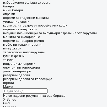
вибрационен валјаци за земја
багери
мини багери
опреми
опреми за градежни машини
утоварни лопати
корпи за натоварувач
пресејувачки кофи
опреми за вилушкари
вилушки
позиционери за вилушкари
стрели на утоварувачи
машини за складирање
опреми за товарна рампа
мобилни товарни рампи
виљушкари
телескопски натоварувачи
гуми и фелни
тркала
индустриски опреми
електрични генератори
дизел генератори
резервни делови
резервни делови за каросерија
стрели
Марка
Не се најдени резултати за ова барање
X-Series
GFS