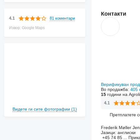
Контакти
81 коментари
4.1
Извор: Google Maps
Верификуван про
Во продажба:
405 
15
години на Agrol
4.1
Видете ги сите фотографии (1)
Претплатете с
Frederik Møller Je
Јазици:
англиски
+45 74 85 ...
Прик