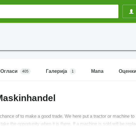
Огласи
Галерија
Мапа
Оценк
405
1
Maskinhandel
hance of to make a good trade. We here put a tractor or machine to a v
take the opportunity when it is there. If a machine is sold will be repl