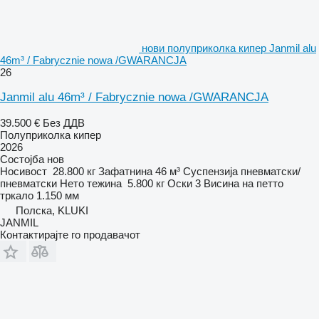
нови полуприколка кипер Janmil alu
46m³ / Fabrycznie nowa /GWARANCJA
26
Janmil alu 46m³ / Fabrycznie nowa /GWARANCJA
39.500 €
Без ДДВ
Полуприколка кипер
2026
Состојба
нов
Носивост
28.800 кг
Зафатнина
46 м³
Суспензија
пневматски/
пневматски
Нето тежина
5.800 кг
Оски
3
Висина на петто
тркало
1.150 мм
Полска, KLUKI
JANMIL
Контактирајте го продавачот