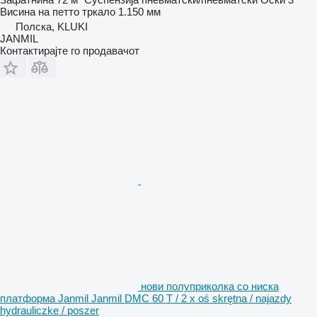
Висина на петто тркало
1.150 мм
Полска, KLUKI
JANMIL
Контактирајте го продавачот
нови полуприколка со ниска
платформа Janmil Janmil DMC 60 T / 2 x oś skrętna / najazdy
hydrauliczke / poszer