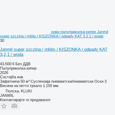
нови полуприколка кипер Janmil
super szczlna / młóto / KISZONKA / odpady KAT 3,2,1 / woda
30
Janmil super szczlna / młóto / KISZONKA / odpady KAT
3,2,1 / woda
43.500 €
Без ДДВ
Полуприколка кипер
2026
Состојба
нов
Зафатнина
50 м³
Суспензија
пневматски/пневматски
Оски
3
Висина на петто тркало
1.150 мм
Полска, KLUKI
JANMIL
Контактирајте го продавачот