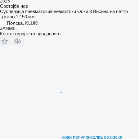
2026
Состојба
нов
Суспензија
пневматски/пневматски
Оски
3
Висина на петто
тркало
1.150 мм
Полска, KLUKI
JANMIL
Контактирајте го продавачот
нови полуприколка со ниска