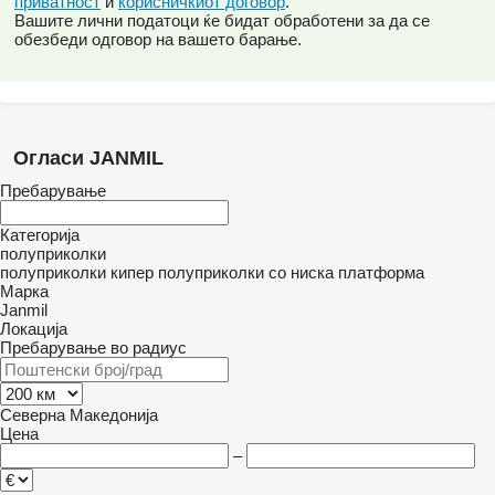
приватност
и
корисничкиот договор
.
Вашите лични податоци ќе бидат обработени за да се
обезбеди одговор на вашето барање.
Огласи JANMIL
Пребарување
Категорија
полуприколки
полуприколки кипер
полуприколки со ниска платформа
Марка
Janmil
Локација
Пребарување во радиус
Северна Македонија
Цена
–