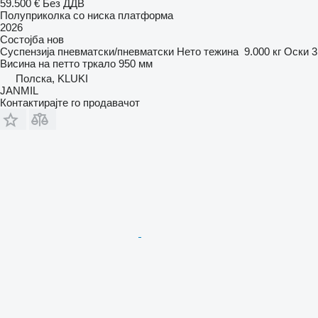
59.500 €
Без ДДВ
Полуприколка со ниска платформа
2026
Состојба
нов
Суспензија
пневматски/пневматски
Нето тежина
9.000 кг
Оски
3
Висина на петто тркало
950 мм
Полска, KLUKI
JANMIL
Контактирајте го продавачот