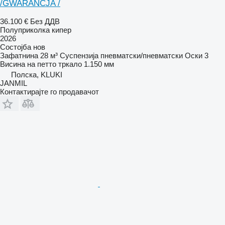
/GWARANCJA /
36.100 €
Без ДДВ
Полуприколка кипер
2026
Состојба
нов
Зафатнина
28 м³
Суспензија
пневматски/пневматски
Оски
3
Висина на петто тркало
1.150 мм
Полска, KLUKI
JANMIL
Контактирајте го продавачот