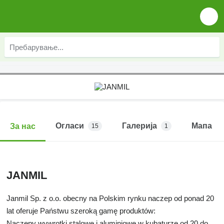
Огласи
Галерија
Мапа
За нас
15
1
JANMIL
Janmil Sp. z o.o. obecny na Polskim rynku naczep od ponad 20
lat oferuje Państwu szeroką gamę produktów:
Naczepy wywrotki stalowe i aluminiowe w kubaturze od 20 do