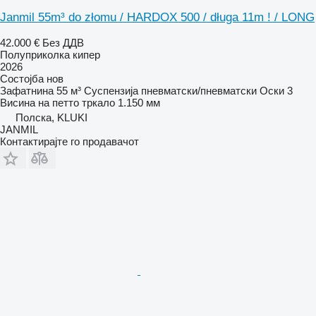
Janmil 55m³ do złomu / HARDOX 500 / długa 11m ! / LONG
42.000 €
Без ДДВ
Полуприколка кипер
2026
Состојба
нов
Зафатнина
55 м³
Суспензија
пневматски/пневматски
Оски
3
Висина на петто тркало
1.150 мм
Полска, KLUKI
JANMIL
Контактирајте го продавачот