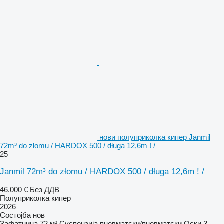
нови полуприколка кипер Janmil
72m³ do złomu / HARDOX 500 / długa 12,6m ! /
25
Janmil 72m³ do złomu / HARDOX 500 / długa 12,6m ! /
46.000 €
Без ДДВ
Полуприколка кипер
2026
Состојба
нов
Зафатнина
72 м³
Суспензија
пневматски/пневматски
Оски
3