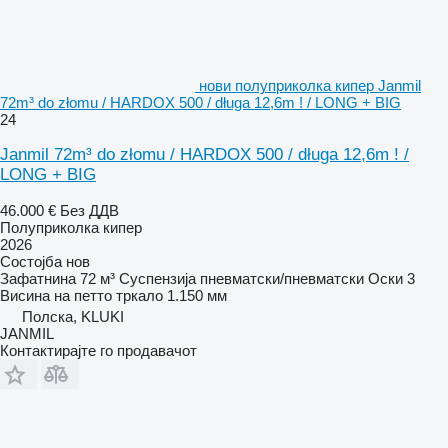
нови полуприколка кипер Janmil
72m³ do złomu / HARDOX 500 / długa 12,6m ! / LONG + BIG
24
Janmil 72m³ do złomu / HARDOX 500 / długa 12,6m ! /
LONG + BIG
46.000 €
Без ДДВ
Полуприколка кипер
2026
Состојба
нов
Зафатнина
72 м³
Суспензија
пневматски/пневматски
Оски
3
Висина на петто тркало
1.150 мм
Полска, KLUKI
JANMIL
Контактирајте го продавачот