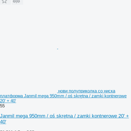
нови полуприколка со ниска
платформа Janmil mega 950mm / oś skrętna / zamki kontnerowe
20' + 40'
55
Janmil mega 950mm / oś skrętna / zamki kontnerowe 20' +
40'