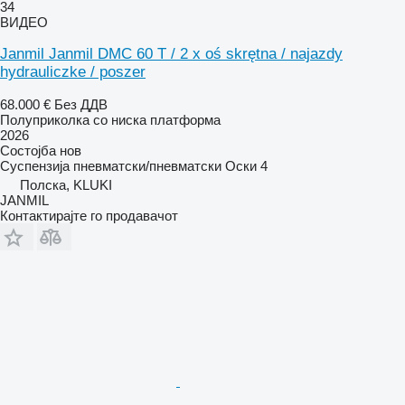
34
ВИДЕО
Janmil Janmil DMC 60 T / 2 x oś skrętna / najazdy
hydrauliczke / poszer
68.000 €
Без ДДВ
Полуприколка со ниска платформа
2026
Состојба
нов
Суспензија
пневматски/пневматски
Оски
4
Полска, KLUKI
JANMIL
Контактирајте го продавачот