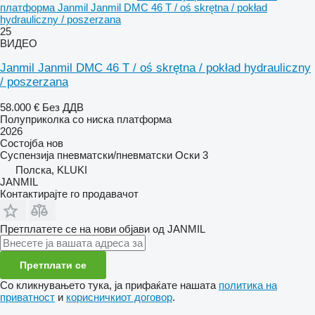
платформа Janmil Janmil DMC 46 T / oś skrętna / pokład
hydrauliczny / poszerzana
25
ВИДЕО
Janmil Janmil DMC 46 T / oś skrętna / pokład hydrauliczny
/ poszerzana
58.000 €
Без ДДВ
Полуприколка со ниска платформа
2026
Состојба
нов
Суспензија
пневматски/пневматски
Оски
3
Полска, KLUKI
JANMIL
Контактирајте го продавачот
Претплатете се на нови објави од JANMIL
Претплати се
Со кликнувањето тука, ја прифаќате нашата
политика на
приватност
и
корисничкиот договор
.