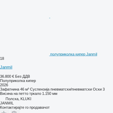
полуприколка кипер Janmil
18
Janmil
36.800 €
Без ДДВ
Полуприколка кипер
2026
Зафатнина
46 м³
Суспензија
пневматски/пневматски
Оски
3
Висина на петто тркало
1.150 мм
Полска, KLUKI
JANMIL
Контактирајте го продавачот