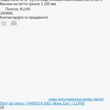
Висина на петто тркало
1.150 мм
Полска, KLUKI
JANMIL
Контактирајте го продавачот
нови полуприколка кипер Janmil
55m³ do złomu / HARDOX 500 / długa 11m ! / LONG
19