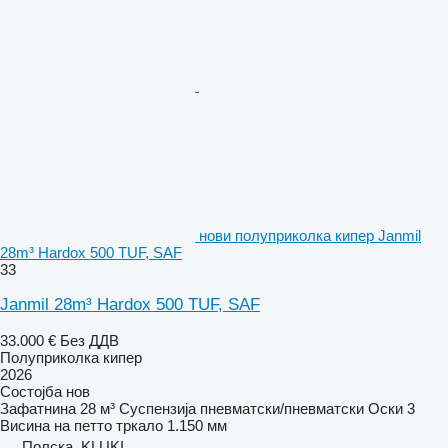
нови полуприколка кипер Janmil
28m³ Hardox 500 TUF, SAF
33
Janmil 28m³ Hardox 500 TUF, SAF
33.000 €
Без ДДВ
Полуприколка кипер
2026
Состојба
нов
Зафатнина
28 м³
Суспензија
пневматски/пневматски
Оски
3
Висина на петто тркало
1.150 мм
Полска, KLUKI