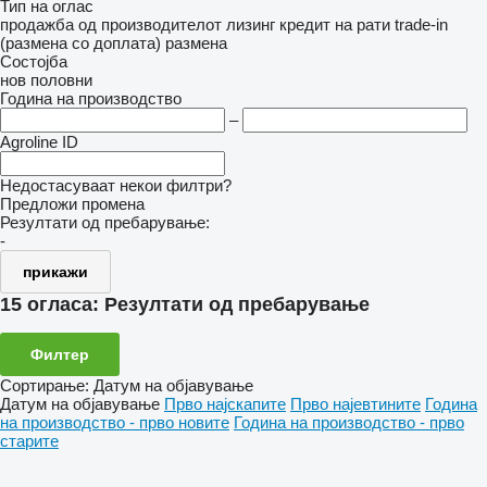
Тип на оглас
продажба
од производителот
лизинг
кредит
на рати
trade-in
(размена со доплата)
размена
Состојба
нов
половни
Година на производство
–
Agroline ID
Недостасуваат некои филтри?
Предложи промена
Резултати од пребарување:
-
прикажи
15 огласа:
Резултати од пребарување
Филтер
Сортирање
:
Датум на објавување
Датум на објавување
Прво најскапите
Прво најевтините
Година
на производство - прво новите
Година на производство - прво
старите