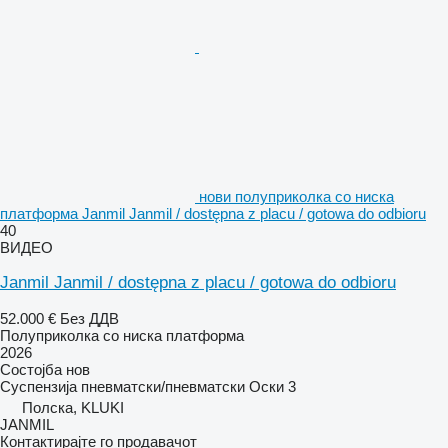
нови полуприколка со ниска
платформа Janmil Janmil / dostępna z placu / gotowa do odbioru
40
ВИДЕО
Janmil Janmil / dostępna z placu / gotowa do odbioru
52.000 €
Без ДДВ
Полуприколка со ниска платформа
2026
Состојба
нов
Суспензија
пневматски/пневматски
Оски
3
Полска, KLUKI
JANMIL
Контактирајте го продавачот