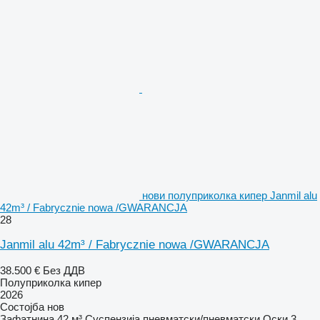
нови полуприколка кипер Janmil alu
42m³ / Fabrycznie nowa /GWARANCJA
28
Janmil alu 42m³ / Fabrycznie nowa /GWARANCJA
38.500 €
Без ДДВ
Полуприколка кипер
2026
Состојба
нов
Зафатнина
42 м³
Суспензија
пневматски/пневматски
Оски
3