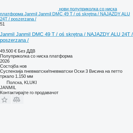
нови полуприколка со ниска
платформа Janmil Janmil DMC 49 T / oś skrętna / NAJAZDY ALU
24T / poszerzana /
51
Janmil Janmil DMC 49 T / oś skrętna / NAJAZDY ALU 24T /
poszerzana /
49.500 €
Без ДДВ
Полуприколка со ниска платформа
2026
Состојба
нов
Суспензија
пневматски/пневматски
Оски
3
Висина на петто
тркало
1.150 мм
Полска, KLUKI
JANMIL
Контактирајте го продавачот