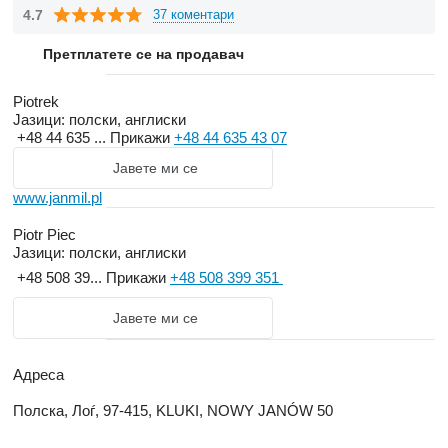
dostawców w kraju i za granicą. Wiedza poparta ponad
4.7
37 коментари
dwudziestoletnim doświadczeniem i najnowszą technologią
pozwala nam oferować produkty o najwyższym stopniu
Претплатете се на продавач
niezawodności i jakości. Jesteśmy z wami od 1989r.
Piotrek
Јазици:
полски, англиски
AKTUALNOŚCI
+48 44 635 ...
Прикажи
+48 44 635 43 07
Јавете ми се
Informujemy, że od zeszłego miesiąca dostępna jest nowa gama
www.janmil.pl
produktów z serii LIGHT. Naczepy posiadają nowatorską
konstrukcję pozwalającą zmniejszyć masę własną produktu
Piotr Piec
przy zachowaniu dotychczasowej wytrzymałości. Dokładne
Јазици:
полски, англиски
informacje znajdą państwo w panelu oferta.
+48 508 39...
Прикажи
+48 508 399 351
Јавете ми се
Адреса
Полска, Лоѓ, 97-415, KLUKI, NOWY JANÓW 50