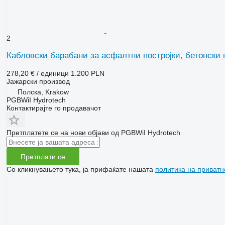
2
Кабловски барабани за асфалтни постројки, бетонски 
278,20 € / единици
1.200 PLN
Јажарски производ
Полска, Krakow
PGBWiI Hydrotech
Контактирајте го продавачот
Претплатете се на нови објави од PGBWiI Hydrotech
Претплати се
Со кликнувањето тука, ја прифаќате нашата
политика на приватн