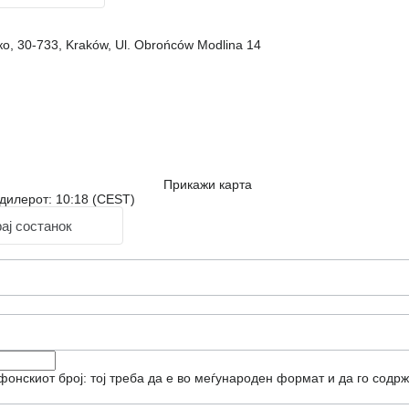
о, 30-733, Kraków, Ul. Obrońców Modlina 14
Прикажи карта
дилерот: 10:18 (CEST)
ај состанок
фонскиот број: тој треба да е во меѓународен формат и да го содрж