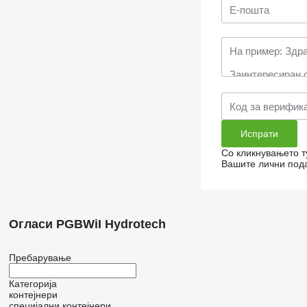
Со кликнувањето т
Вашите лични пода
Огласи PGBWiI Hydrotech
Пребарување
Категорија
контејнери
специјални контејнери