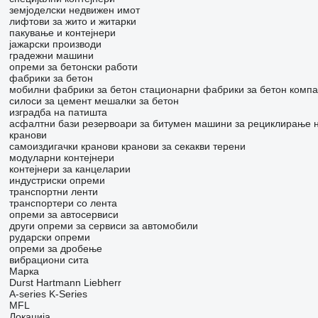
земјоделски недвижен имот
лифтови за жито и житарки
пакување и контејнери
јажарски производи
градежни машини
опреми за бетонски работи
фабрики за бетон
мобилни фабрики за бетон
стационарни фабрики за бетон
компа
силоси за цемент
мешалки за бетон
изградба на патишта
асфалтни бази
резервоари за битумен
машини за рециклирање 
кранови
самоиздигачки кранови
кранови за секакви терени
модуларни контејнери
контејнери за канцеларии
индустриски опреми
транспортни ленти
транспортери со лента
опреми за автосервиси
други опреми за сервиси за автомобили
рударски опреми
опреми за дробење
вибрациони сита
Марка
Durst
Hartmann
Liebherr
A-series
K-Series
MFL
Локација