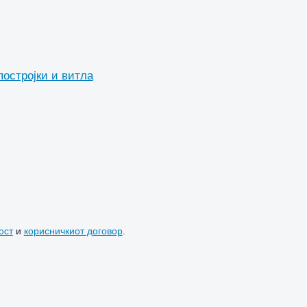
постројки и витла
ост
и
корисничкиот договор
.