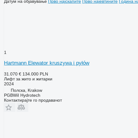
Датум на објавување
Прво најскапите
Прво најевтините
Година н
1
Hartmann Elewator kruszywa i pyłów
31.070 €
134.000 PLN
Лифт за жито и житарки
2024
Полска, Krakow
PGBWiI Hydrotech
Контактирајте го продавачот