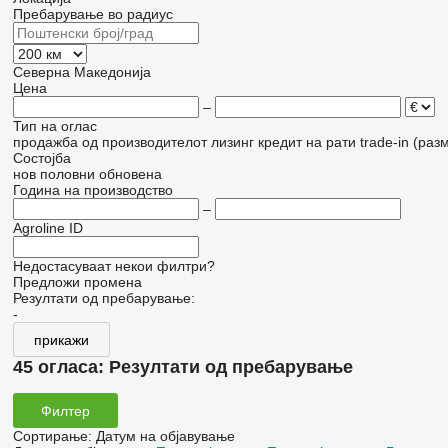
Пребарување во радиус
Северна Македонија
Цена
–
Тип на оглас
продажба
од производителот
лизинг
кредит
на рати
trade-in (раз
Состојба
нов
половни
обновена
Година на производство
–
Agroline ID
Недостасуваат некои филтри?
Предложи промена
Резултати од пребарување:
-
прикажи
45 огласа:
Резултати од пребарување
Филтер
Сортирање
:
Датум на објавување