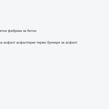
ктни фабрика за бетон
на асфалт
асфалтерки
термо бункери за асфалт