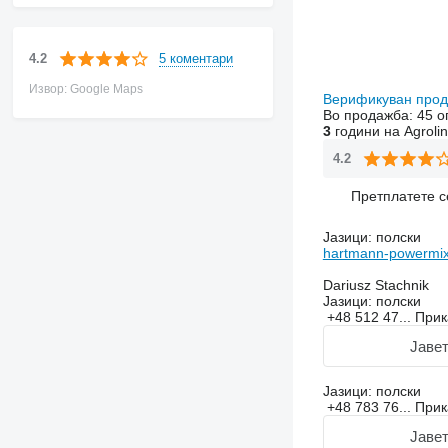
5 коментари
4.2
Извор: Google Maps
Верификуван про
Во продажба:
45 о
3
години на Agroli
4.2
Претплатете с
Јазици:
полски
hartmann-powermix
Dariusz Stachnik
Јазици:
полски
+48 512 47...
При
Јавет
Јазици:
полски
+48 783 76...
При
Јавет