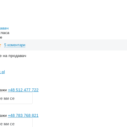
давач
гласа
ne
5 коментари
е на продавач
.pl
кажи
+48 512 477 722
е ми се
кажи
+48 783 768 821
е ми се