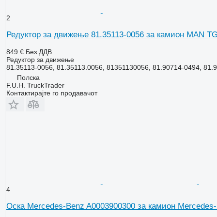
2
Редуктор за движење 81.35113-0056 за камион MAN T
849 €
Без ДДВ
Редуктор за движење
81.35113-0056, 81.35113.0056, 81351130056, 81.90714-0494, 81.9
Полска
F.U.H. TruckTrader
Контактирајте го продавачот
4
Оска Mercedes-Benz A0003900300 за камион Mercedes-