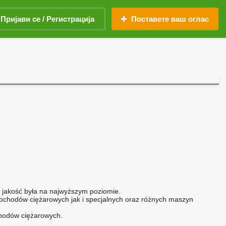
Пријави се / Регистрација
Поставете ваш оглас
h jakość była na najwyższym poziomie.
ochodów ciężarowych jak i specjalnych oraz różnych maszyn
hodów ciężarowych.