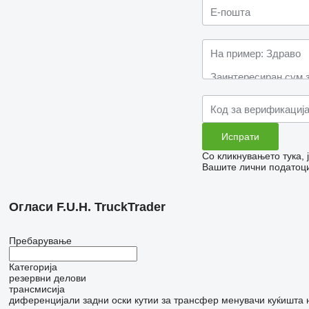
Со кликнувањето тука,
Вашите лични податоци
Огласи F.U.H. TruckTrader
Пребарување
Категорија
резервни делови
трансмисија
диференцијали
задни оски
кутии за трансфер
менувачи
куќишта 