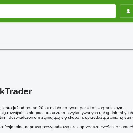
ckTrader
 która już od ponad 20 lat działa na rynku polskim i zagranicznym.
 się rozwijać i stale poszerzać zakres wykonywanych usług, tak, aby ic
letnim doświadczeniem zajmującą się skupem, sprzedażą, zamianą sam
.
profesjonalną naprawą powypadkową oraz sprzedażą części do samoc