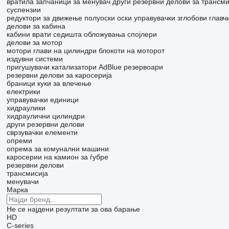
вратила
запчаници за менувач
други резервни делови за трансми
суспензии
редуктори за движење
полуоски
оски
управувачки зглобови
главч
делови за кабина
кабини
врати
седишта
обложувања
спојлери
делови за мотор
мотори
глави на цилиндри
блокоти на моторот
издувни системи
пригушувачи
катализатори
AdBlue резервоари
резервни делови за каросерија
браници
куки за влечење
електрики
управувачки единици
хидраулики
хидраулични цилиндри
други резервни делови
сврзувачки елементи
опреми
опрема за комунални машини
каросерии на камион за ѓубре
резервни делови
трансмисија
менувачи
Марка
Не се најдени резултати за ова барање
HD
C-series