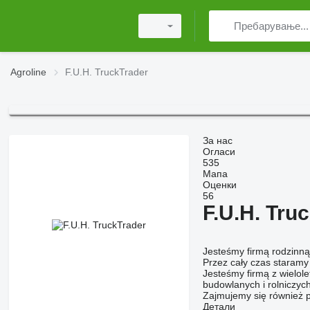
Agroline
F.U.H. TruckTrader
За нас
Огласи
535
Мапа
Оценки
56
F.U.H. Tru
Jesteśmy firmą rodzinną,
Przez cały czas staramy
Jesteśmy firmą z wielo
budowlanych i rolniczych
Zajmujemy się również 
Детали