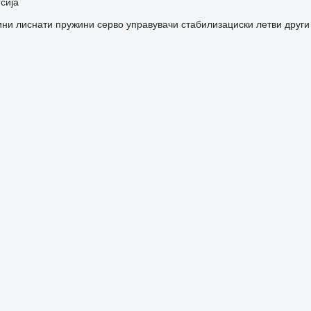
сија
ини
лиснати пружини
серво управувачи
стабилизациски летви
други