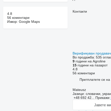
Контакти
4.8
56 коментари
Извор: Google Maps
Верификуван продава
Во продажба:
535 огла
9
години на Agroline
15
години на пазарот
4.8
56 коментари
Претплатете се на
Mateusz
Јазици:
словачки, украи
+48 692 42...
Прикажи
Јавете ми