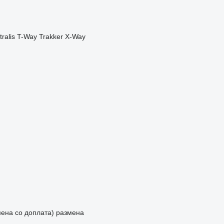
tralis
T-Way
Trakker
X-Way
мена со доплата)
размена