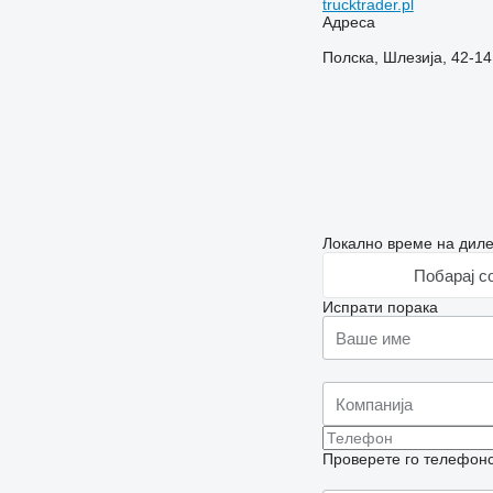
trucktrader.pl
Адреса
Полска, Шлезија, 42-141
Локално време на диле
Побарај с
Испрати порака
Проверете го телефонск