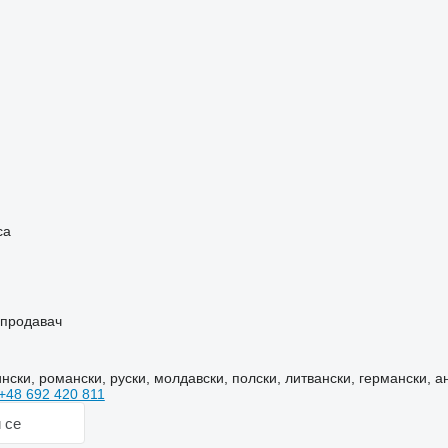
ч
са
 продавач
нски, романски, руски, молдавски, полски, литвански, германски, а
+48 692 420 811
 се