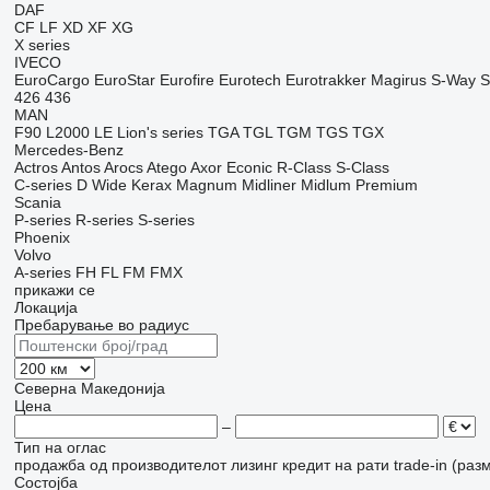
DAF
CF
LF
XD
XF
XG
X series
IVECO
EuroCargo
EuroStar
Eurofire
Eurotech
Eurotrakker
Magirus
S-Way
S
426
436
MAN
F90
L2000
LE
Lion's series
TGA
TGL
TGM
TGS
TGX
Mercedes-Benz
Actros
Antos
Arocs
Atego
Axor
Econic
R-Class
S-Class
C-series
D Wide
Kerax
Magnum
Midliner
Midlum
Premium
Scania
P-series
R-series
S-series
Phoenix
Volvo
A-series
FH
FL
FM
FMX
прикажи се
Локација
Пребарување во радиус
Северна Македонија
Цена
–
Тип на оглас
продажба
од производителот
лизинг
кредит
на рати
trade-in (раз
Состојба