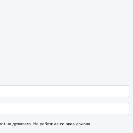
дот на државата.
Не работиме со оваа држава