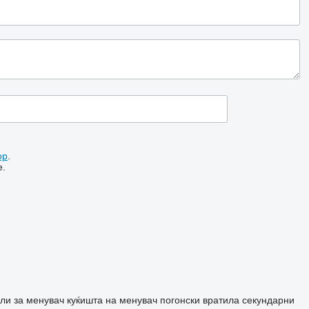
ор
.
е.
јли за менувач
куќишта на менувач
погонски вратила
секундарни