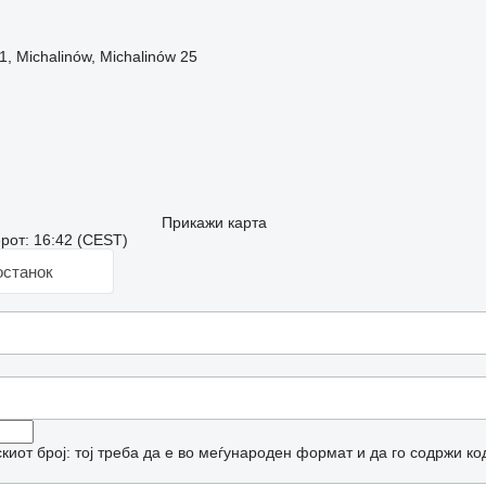
, Michalinów, Michalinów 25
Прикажи карта
рот: 16:42 (CEST)
останок
иот број: тој треба да е во меѓународен формат и да го содржи ко