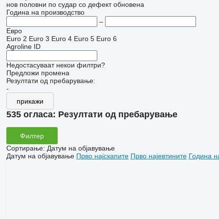
нов
половни
по судар
со дефект
обновена
Година на производство
–
Евро
Euro 2
Euro 3
Euro 4
Euro 5
Euro 6
Agroline ID
Недостасуваат некои филтри?
Предложи промена
Резултати од пребарување:
-
прикажи
535 огласа:
Резултати од пребарување
Филтер
Сортирање
:
Датум на објавување
Датум на објавување
Прво најскапите
Прво најевтините
Година н