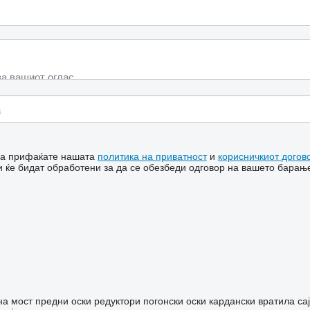
 ја прифаќате нашата
политика на приватност
и
корисничкиот догов
 ќе бидат обработени за да се обезбеди одговор на вашето барањ
на мост
предни оски
редуктори
погонски оски
кардански вратила
са