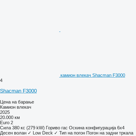
камион влекач Shacman F3000
4
Shacman F3000
Цена на барање
Камион влекач
2025
20.000 км
Euro 2
Сила
380 кс (279 kW)
Гориво
гас
Оскина конфигурација
6x4
Десен волан
✓
Low Deck
✓
Тип на погон
Погон на задни тркала