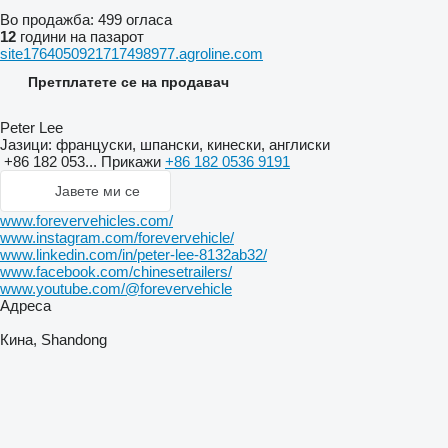
Во продажба:
499 огласа
12
години на пазарот
site1764050921717498977.agroline.com
Претплатете се на продавач
Peter Lee
Јазици:
француски, шпански, кинески, англиски
+86 182 053...
Прикажи
+86 182 0536 9191
Јавете ми се
www.forevervehicles.com/
www.instagram.com/forevervehicle/
www.linkedin.com/in/peter-lee-8132ab32/
www.facebook.com/chinesetrailers/
www.youtube.com/@forevervehicle
Адреса
Кина, Shandong