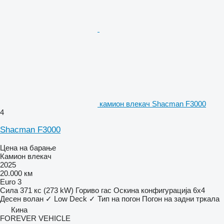
камион влекач Shacman F3000
4
Shacman F3000
Цена на барање
Камион влекач
2025
20.000 км
Euro 3
Сила
371 кс (273 kW)
Гориво
гас
Оскина конфигурација
6x4
Десен волан
✓
Low Deck
✓
Тип на погон
Погон на задни тркала
Кина
FOREVER VEHICLE