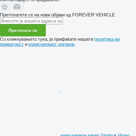
Претплатете се на нови објави од FOREVER VEHICLE
Претплати се
Со кликнувањето тука, ја прифаќате нашата
политика на
приватност
и
корисничкиот договор
.
нови камион кипер Sinotruk Howo