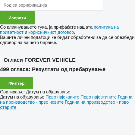
Со кликнувањето тука, ја прифаќате нашата
политика на
приватност
и
корисничкиот договор
.
Вашите лични податоци ќе бидат обработени за да се обезбеди
одговор на вашето барање.
Огласи FOREVER VEHICLE
499 огласа:
Резултати од пребарување
Филтер
Сортирање
:
Датум на објавување
Датум на објавување
Прво најскапите
Прво најевтините
Година
на производство - прво новите
Година на производство - прво
старите