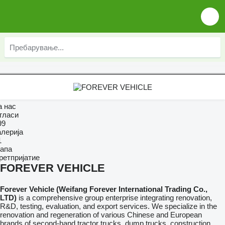
а нас
гласи
99
алерија
1
апа
ретпријатие
FOREVER VEHICLE
Forever Vehicle (Weifang Forever International Trading Co.,
LTD)
is a comprehensive group enterprise integrating renovation,
R&D, testing, evaluation, and export services. We specialize in the
renovation and regeneration of various Chinese and European
brands of second-hand tractor trucks, dump trucks, construction