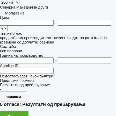
Северна Македонија
други
Молдавија
Цена
–
Тип на оглас
продажба
од производителот
лизинг
кредит
на рати
trade-in
(размена со доплата)
размена
Состојба
нов
половни
Година на производство
–
Agroline ID
Недостасуваат некои филтри?
Предложи промена
Резултати од пребарување:
-
прикажи
5 огласа:
Резултати од пребарување