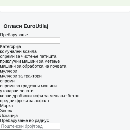
Огласи EuroUtilaj
Пребарување
Категорија
комунални возила
опреми за чистење патишта
приклучни машини за метење
машини за обработка на почвата
мулчери
мулчери за трактори
опреми
опреми за градежни машини
утоварни лопати
корпи дробилки
кофи за мешање бетон
предни фрези за асфалт
Марка
Simex
Локација
Пребарување во радиус