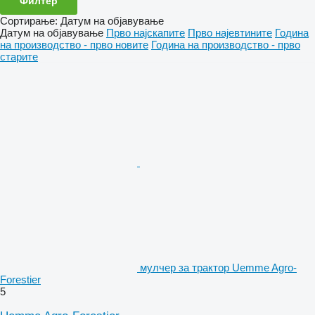
Филтер
Сортирање
:
Датум на објавување
Датум на објавување
Прво најскапите
Прво најевтините
Година
на производство - прво новите
Година на производство - прво
старите
мулчер за трактор Uemme Agro-
Forestier
5