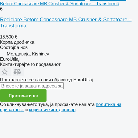
Beton: Concasoare MB Crusher & Sortatoare – Transformă
6
Reciclare Beton: Concasoare MB Crusher & Sortatoare –
Transformă
15.500 €
Корпа дробилка
Состојба
нов
Молдавија, Kishinev
EuroUtilaj
Контактирајте го продавачот
Претплатете се на нови објави од EuroUtilaj
Претплати се
Со кликнувањето тука, ја прифаќате нашата
политика на
приватност
и
корисничкиот договор
.