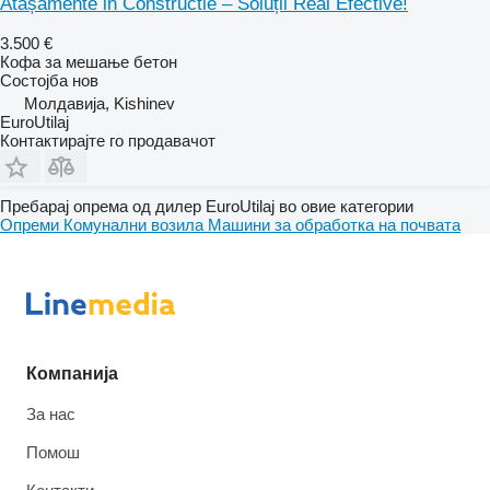
Atașamente in Constructie – Soluții Real Efective!
3.500 €
Кофа за мешање бетон
Состојба
нов
Молдавија, Kishinev
EuroUtilaj
Контактирајте го продавачот
Пребарај опрема од дилер EuroUtilaj во овие категории
Опреми
Комунални возила
Машини за обработка на почвата
Компанија
За нас
Помош