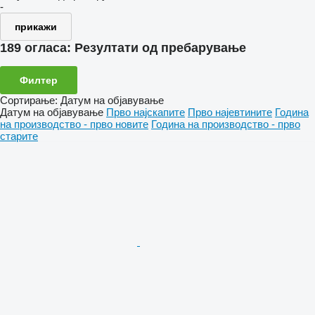
-
прикажи
189 огласа:
Резултати од пребарување
Филтер
Сортирање
:
Датум на објавување
Датум на објавување
Прво најскапите
Прво најевтините
Година
на производство - прво новите
Година на производство - прво
старите