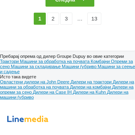
2
3
…
13
1
Пребарај опрема од дилер Groupe Dupuy во овие категории
Трактори
Машини за обработка на почвата
Комбајни
Опреми за
сено
Машини за складирање
Машини ѓубриво
Машини за сеење
и садење
Исто така видете
Овластени дилери на John Deere
Дилери на трактори
Дилери на
машини за обработка на почвата
Дилери на комбајни
Дилери на
опреми за сено
Дилери на Case IH
Дилери на Kuhn
Дилери на
машини ѓубриво