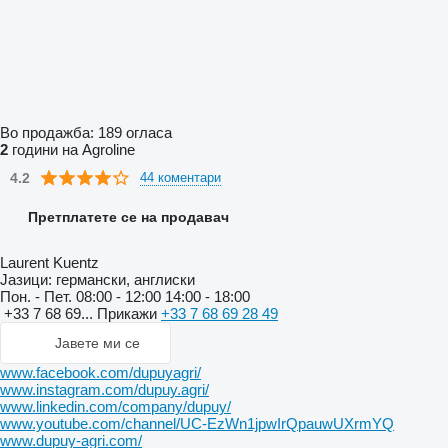
Во продажба:
189 огласа
2
години на Agroline
4.2
44 коментари
Претплатете се на продавач
Laurent Kuentz
Јазици:
германски, англиски
Пон. - Пет.
08:00 - 12:00 14:00 - 18:00
+33 7 68 69...
Прикажи
+33 7 68 69 28 49
Јавете ми се
www.facebook.com/dupuyagri/
www.instagram.com/dupuy.agri/
www.linkedin.com/company/dupuy/
www.youtube.com/channel/UC-EzWn1jpwIrQpauwUXrmYQ
www.dupuy-agri.com/