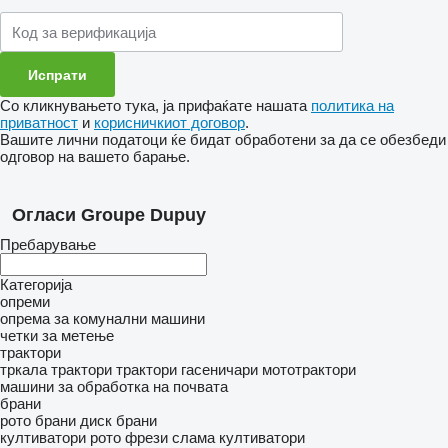
Со кликнувањето тука, ја прифаќате нашата
политика на
приватност
и
корисничкиот договор
.
Вашите лични податоци ќе бидат обработени за да се обезбеди
одговор на вашето барање.
Огласи Groupe Dupuy
Пребарување
Категорија
опреми
опрема за комунални машини
четки за метење
трактори
тркала трактори
трактори гасеничари
мототрактори
машини за обработка на почвата
брани
рото брани
диск брани
култиватори
рото фрези
слама култиватори