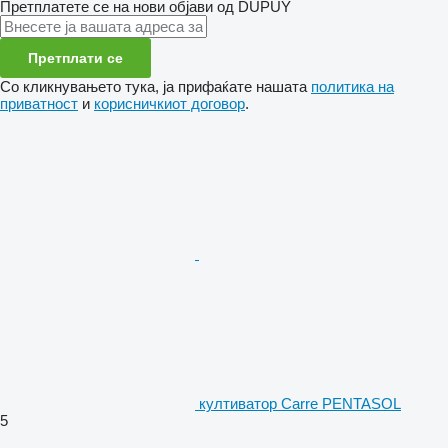
Претплатете се на нови објави од DUPUY
Претплати се
Со кликнувањето тука, ја прифаќате нашата
политика на
приватност
и
корисничкиот договор
.
култиватор Carre PENTASOL
5