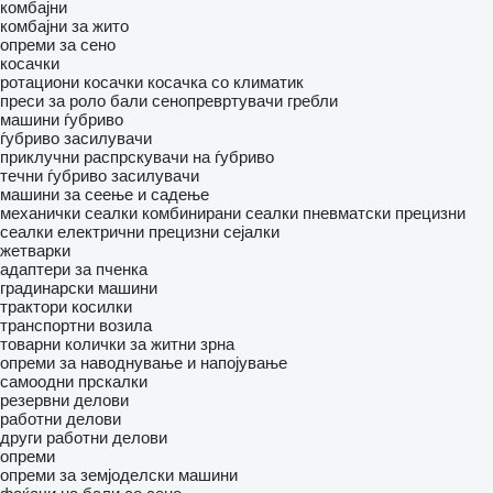
комбајни
комбајни за жито
опреми за сено
косачки
ротациони косачки
косачка со климатик
преси за роло бали
сенопревртувачи
гребли
машини ѓубриво
ѓубриво засилувачи
приклучни распрскувачи на ѓубриво
течни ѓубриво засилувачи
машини за сеење и садење
механички сеалки
комбинирани сеалки
пневматски прецизни
сеалки
електрични прецизни сејалки
жетварки
адаптери за пченка
градинарски машини
трактори косилки
транспортни возила
товарни колички за житни зрна
опреми за наводнување и напојување
самоодни прскалки
резервни делови
работни делови
други работни делови
опреми
опреми за земјоделски машини