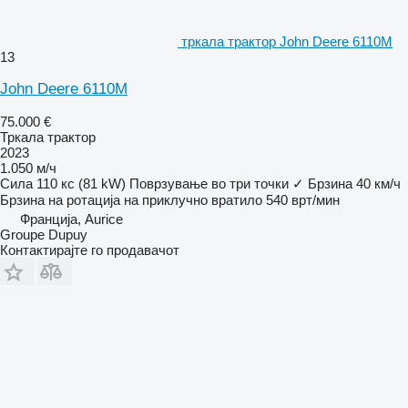
тркала трактор John Deere 6110M
13
John Deere 6110M
75.000 €
Тркала трактор
2023
1.050 м/ч
Сила
110 кс (81 kW)
Поврзување во три точки
✓
Брзина
40 км/ч
Брзина на ротација на приклучно вратило
540 врт/мин
Франција, Aurice
Groupe Dupuy
Контактирајте го продавачот