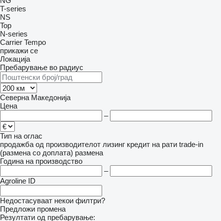
NG
T-series
NS
Top
N-series
Carrier
Tempo
прикажи се
Локација
Пребарување во радиус
Северна Македонија
Цена
–
Тип на оглас
продажба
од производителот
лизинг
кредит
на рати
trade-in
(размена со доплата)
размена
Година на производство
–
Agroline ID
Недостасуваат некои филтри?
Предложи промена
Резултати од пребарување: