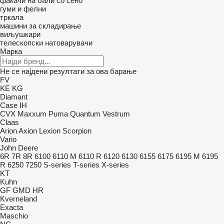
фаќачи на бали со сено
гуми и фелни
тркала
машини за складирање
виљушкари
телескопски натоварувачи
Марка
Не се најдени резултати за ова барање
FV
KE
KG
Diamant
Case IH
CVX
Maxxum
Puma
Quantum
Vestrum
Claas
Arion
Axion
Lexion
Scorpion
Vario
John Deere
6R
7R
8R
6100
6110 M
6110 R
6120
6130
6155
6175
6195 M
6195
R
6250
7250
S-series
T-series
X-series
KT
Kuhn
GF
GMD
HR
Kverneland
Exacta
Maschio