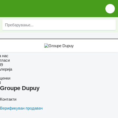
а нас
гласи
89
алерија
ценки
4
Groupe Dupuy
Контакти
Верификуван продавач