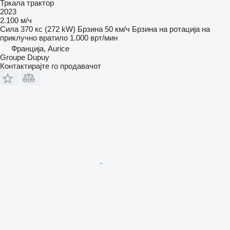
Тркала трактор
2023
2.100 м/ч
Сила
370 кс (272 kW)
Брзина
50 км/ч
Брзина на ротација на
приклучно вратило
1.000 врт/мин
Франција, Aurice
Groupe Dupuy
Контактирајте го продавачот