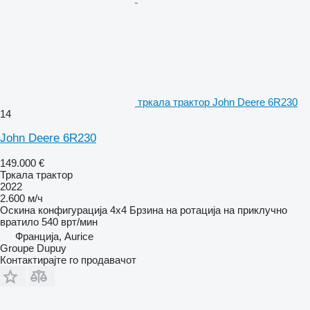
тркала трактор John Deere 6R230
14
John Deere 6R230
149.000 €
Тркала трактор
2022
2.600 м/ч
Оскина конфигурација
4x4
Брзина на ротација на приклучно
вратило
540 врт/мин
Франција, Aurice
Groupe Dupuy
Контактирајте го продавачот