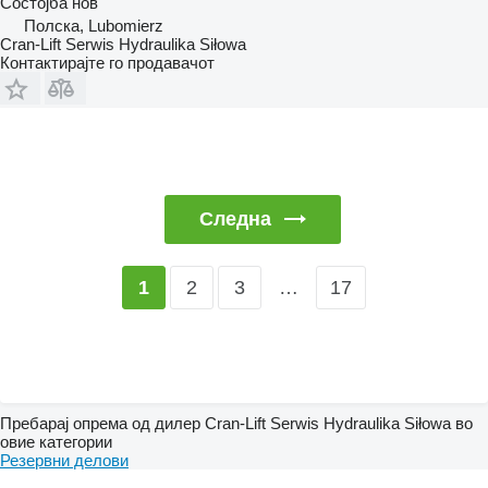
Состојба
нов
Полска, Lubomierz
Cran-Lift Serwis Hydraulika Siłowa
Контактирајте го продавачот
Следна
2
3
…
17
1
Пребарај опрема од дилер Cran-Lift Serwis Hydraulika Siłowa во
овие категории
Резервни делови