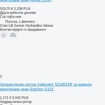
монтирани кран Kesla 2109T
519,70 €
2.238 PLN
Други работни делови
Состојба
нов
Полска, Lubomierz
Cran-Lift Serwis Hydraulika Siłowa
Контактирајте го продавачот
2
Хидрауличен ротор Indexator 5216511R за камион
монтирани кран Epsilon G121
1.171 €
5.042 PLN
Хидрауличен ротор