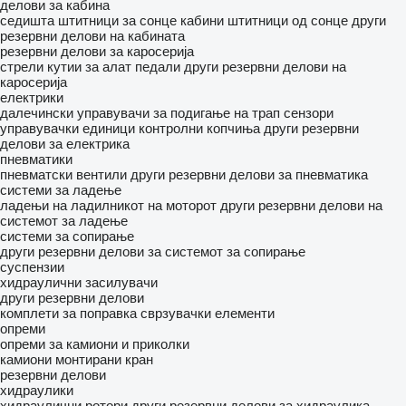
делови за кабина
седишта
штитници за сонце
кабини
штитници од сонце
други
резервни делови на кабината
резервни делови за каросерија
стрели
кутии за алат
педали
други резервни делови на
каросерија
електрики
далечински управувачи за подигање на трап
сензори
управувачки единици
контролни копчиња
други резервни
делови за електрика
пневматики
пневматски вентили
други резервни делови за пневматика
системи за ладење
ладењи на ладилникот на моторот
други резервни делови на
системот за ладење
системи за сопирање
други резервни делови за системот за сопирање
суспензии
хидраулични засилувачи
други резервни делови
комплети за поправка
сврзувачки елементи
опреми
опреми за камиони и приколки
камиони монтирани кран
резервни делови
хидраулики
хидраулични ротори
други резервни делови за хидраулика