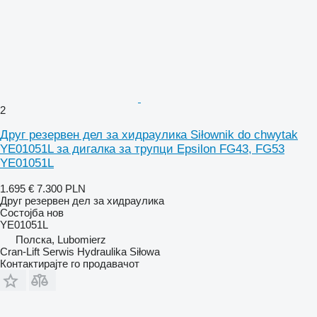
2
Друг резервен дел за хидраулика Siłownik do chwytak
YE01051L за дигалка за трупци Epsilon FG43, FG53
YE01051L
1.695 €
7.300 PLN
Друг резервен дел за хидраулика
Состојба
нов
YE01051L
Полска, Lubomierz
Cran-Lift Serwis Hydraulika Siłowa
Контактирајте го продавачот