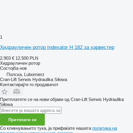
1
Хидрауличен ротор Indexator H 182 за харвестер
2.903 €
12.500 PLN
Хидрауличен ротор
Состојба
нов
Полска, Lubomierz
Cran-Lift Serwis Hydraulika Siłowa
Контактирајте го продавачот
Претплатете се на нови објави од Cran-Lift Serwis Hydraulika
Siłowa
Претплати се
Со кликнувањето тука, ја прифаќате нашата
политика на