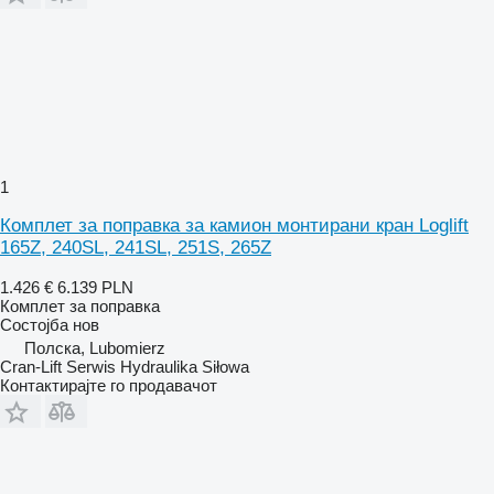
1
Комплет за поправка за камион монтирани кран Loglift
165Z, 240SL, 241SL, 251S, 265Z
1.426 €
6.139 PLN
Комплет за поправка
Состојба
нов
Полска, Lubomierz
Cran-Lift Serwis Hydraulika Siłowa
Контактирајте го продавачот