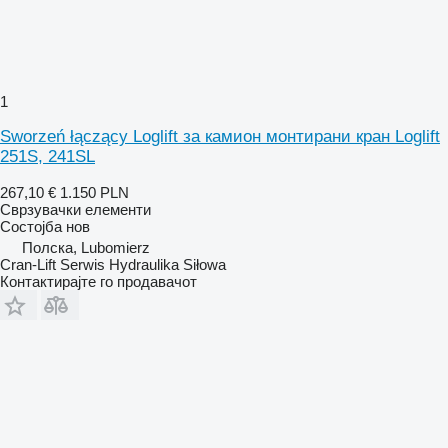
1
Sworzeń łączący Loglift за камион монтирани кран Loglift
251S, 241SL
267,10 €
1.150 PLN
Сврзувачки елементи
Состојба
нов
Полска, Lubomierz
Cran-Lift Serwis Hydraulika Siłowa
Контактирајте го продавачот