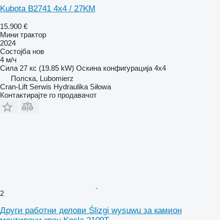
Kubota B2741 4x4 / 27KM
15.900 €
Мини трактор
2024
Состојба
нов
4 м/ч
Сила
27 кс (19.85 kW)
Оскина конфигурација
4x4
Полска, Lubomierz
Cran-Lift Serwis Hydraulika Siłowa
Контактирајте го продавачот
2
Други работни делови Ślizgi wysuwu за камион