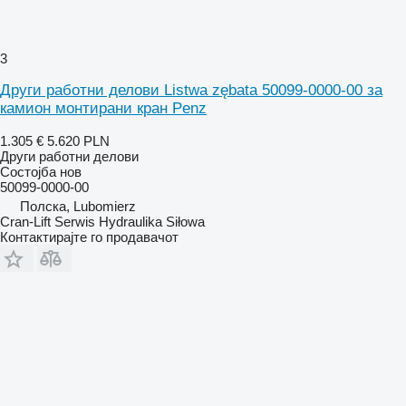
3
Други работни делови Listwa zębata 50099-0000-00 за
камион монтирани кран Penz
1.305 €
5.620 PLN
Други работни делови
Состојба
нов
50099-0000-00
Полска, Lubomierz
Cran-Lift Serwis Hydraulika Siłowa
Контактирајте го продавачот