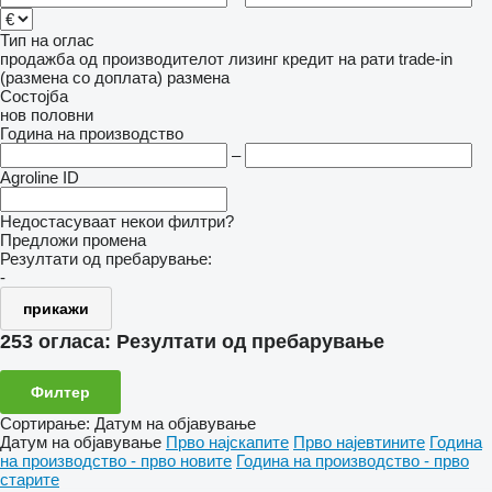
Тип на оглас
продажба
од производителот
лизинг
кредит
на рати
trade-in
(размена со доплата)
размена
Состојба
нов
половни
Година на производство
–
Agroline ID
Недостасуваат некои филтри?
Предложи промена
Резултати од пребарување:
-
прикажи
253 огласа:
Резултати од пребарување
Филтер
Сортирање
:
Датум на објавување
Датум на објавување
Прво најскапите
Прво најевтините
Година
на производство - прво новите
Година на производство - прво
старите