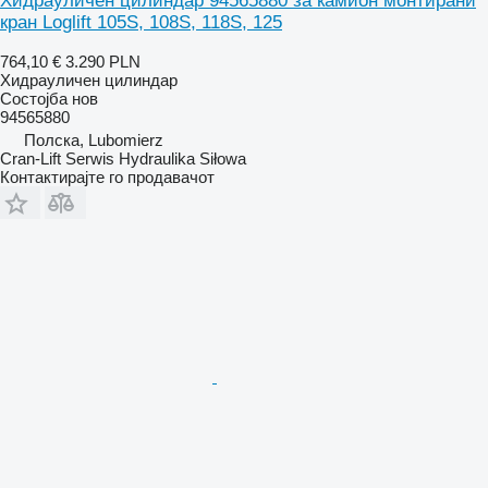
Хидрауличен цилиндар 94565880 за камион монтирани
кран Loglift 105S, 108S, 118S, 125
764,10 €
3.290 PLN
Хидрауличен цилиндар
Состојба
нов
94565880
Полска, Lubomierz
Cran-Lift Serwis Hydraulika Siłowa
Контактирајте го продавачот