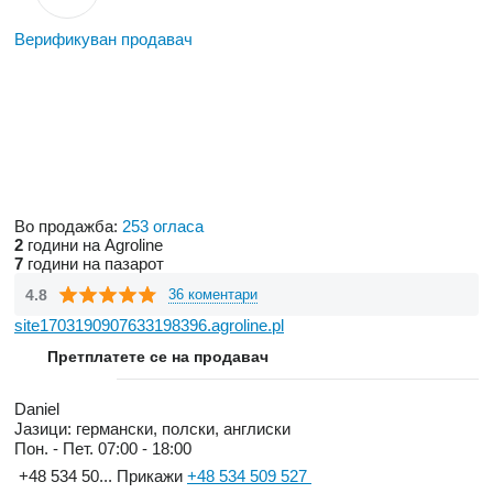
Верификуван продавач
Во продажба:
253 огласа
2
години на Agroline
7
години на пазарот
4.8
36 коментари
site1703190907633198396.agroline.pl
Претплатете се на продавач
Daniel
Јазици:
германски, полски, англиски
Пон. - Пет.
07:00 - 18:00
+48 534 50...
Прикажи
+48 534 509 527