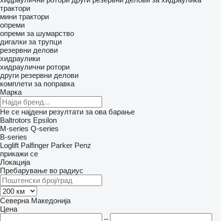
трактори
мини трактори
опреми
опреми за шумарство
дигалки за трупци
резервни делови
хидраулики
хидраулични ротори
други резервни делови
комплети за поправка
Марка
Не се најдени резултати за ова барање
Baltrotors
Epsilon
M-series
Q-series
B-series
Loglift
Palfinger
Parker
Penz
прикажи се
Локација
Пребарување во радиус
Северна Македонија
Цена
–