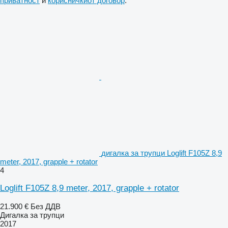
приватност
и
корисничкиот договор
.
дигалка за трупци Loglift F105Z 8,9
meter, 2017, grapple + rotator
4
Loglift F105Z 8,9 meter, 2017, grapple + rotator
21.900 €
Без ДДВ
Дигалка за трупци
2017