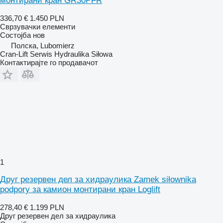
монтирани кран GR30PFR
336,70 €
1.450 PLN
Сврзувачки елементи
Состојба
нов
Полска, Lubomierz
Cran-Lift Serwis Hydraulika Siłowa
Контактирајте го продавачот
1
Друг резервен дел за хидраулика Zamek siłownika
podpory за камион монтирани кран Loglift
278,40 €
1.199 PLN
Друг резервен дел за хидраулика