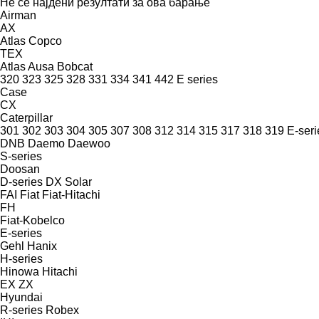
Не се најдени резултати за ова барање
Airman
AX
Atlas Copco
TEX
Atlas
Ausa
Bobcat
320
323
325
328
331
334
341
442
E series
Case
CX
Caterpillar
301
302
303
304
305
307
308
312
314
315
317
318
319
E-seri
DNB
Daemo
Daewoo
S-series
Doosan
D-series
DX
Solar
FAI
Fiat
Fiat-Hitachi
FH
Fiat-Kobelco
E-series
Gehl
Hanix
H-series
Hinowa
Hitachi
EX
ZX
Hyundai
R-series
Robex