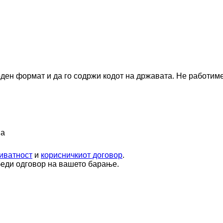
оден формат и да го содржи кодот на државата.
Не работиме
ја
иватност
и
корисничкиот договор
.
беди одговор на вашето барање.