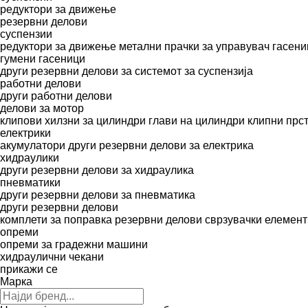
редуктори за движење
резервни делови
суспензии
редуктори за движење
метални прачки за управувач
гасени
гумени гасеници
други резервни делови за системот за суспензија
работни делови
други работни делови
делови за мотор
клипови
хилзни за цилиндри
глави на цилиндри
клипни прс
електрики
акумулатори
други резервни делови за електрика
хидраулики
други резервни делови за хидраулика
пневматики
други резервни делови за пневматика
други резервни делови
комплети за поправка
резервни делови
сврзувачки елемент
опреми
опреми за градежни машини
хидраулични чекани
прикажи се
Марка