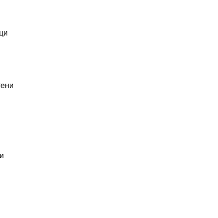
ци
тени
и