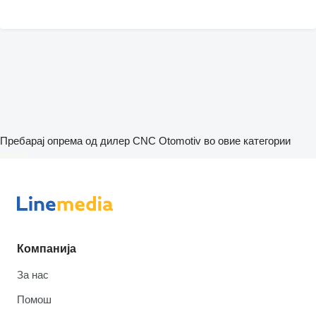
Пребарај опрема од дилер CNC Otomotiv во овие категории
disallow-in-dsa
Компанија
За нас
Помош