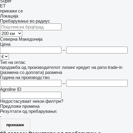
Super
ET
прикажи се
Локација
Пребарување во радиус
Северна Македонија
Цена
–
Тип на оглас
продажба
од производителот
лизинг
кредит
на рати
trade-in
(размена со доплата)
размена
Година на производство
–
Agroline ID
Недостасуваат некои филтри?
Предложи промена
Резултати од пребарување:
-
прикажи