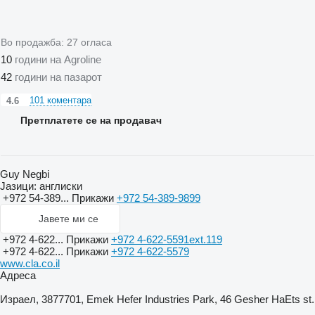
Во продажба:
27 огласа
10
години на Agroline
42
години на пазарот
101 коментара
4.6
Претплатете се на продавач
Guy Negbi
Јазици:
англиски
+972 54-389...
Прикажи
+972 54-389-9899
Јавете ми се
+972 4-622...
Прикажи
+972 4-622-5591ext.119
+972 4-622...
Прикажи
+972 4-622-5579
www.cla.co.il
Адреса
Израел, 3877701, Emek Hefer Industries Park, 46 Gesher HaEts st.