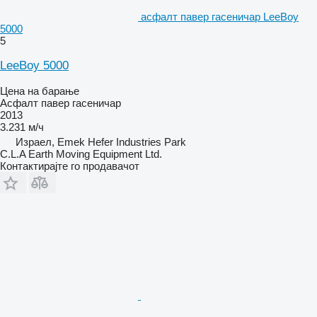
асфалт павер гасеничар LeeBoy
5000
5
LeeBoy 5000
Цена на барање
Асфалт павер гасеничар
2013
3.231 м/ч
Израел, Emek Hefer Industries Park
C.L.A Earth Moving Equipment Ltd.
Контактирајте го продавачот