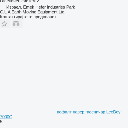
Гасеничен систем
✓
Израел, Emek Hefer Industries Park
C.L.A Earth Moving Equipment Ltd.
Контактирајте го продавачот
асфалт павер гасеничар LeeBoy
7000C
5