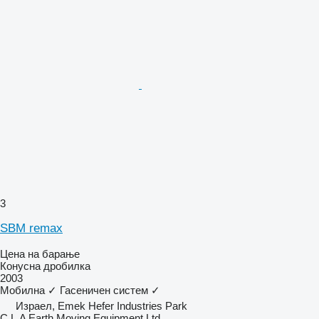
3
SBM remax
Цена на барање
Конусна дробилка
2003
Мобилна
✓
Гасеничен систем
✓
Израел, Emek Hefer Industries Park
C.L.A Earth Moving Equipment Ltd.