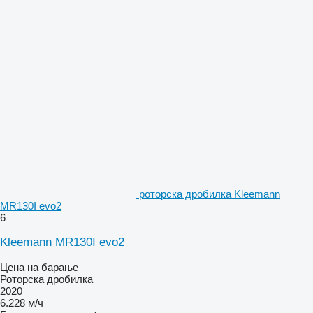
роторска дробилка Kleemann
MR130I evo2
6
Kleemann MR130I evo2
Цена на барање
Роторска дробилка
2020
6.228 м/ч