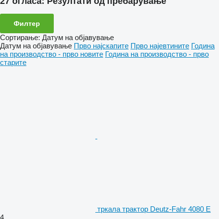
27 огласа:
Резултати од пребарување
Филтер
Сортирање
:
Датум на објавување
Датум на објавување
Прво најскапите
Прво најевтините
Година
на производство - прво новите
Година на производство - прво
старите
тркала трактор Deutz-Fahr 4080 E
4