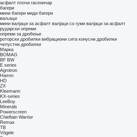
асфалт плочи гасеничар
багери
мини багери
миди багери
ваљаци
мини валјаци за асфалт
валјаци со гуми
валјаци за асфалт
рударски опреми
опреми за дробење
роторски дробилки
вибрациони сита
конусни дробилки
челустни дробилки
Марка
BOMAG
BF
BW
E series
Agrotron
Hamm
HD
ZX
Kleemann
KX-series
LeeBoy
Minerals
Powerscreen
Chieftain
Warrior
Remax
TB
Vögele