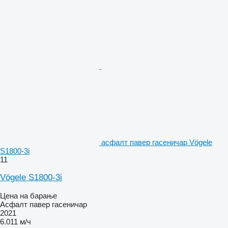
асфалт павер гасеничар Vögele
S1800-3i
11
Vögele S1800-3i
Цена на барање
Асфалт павер гасеничар
2021
6.011 м/ч