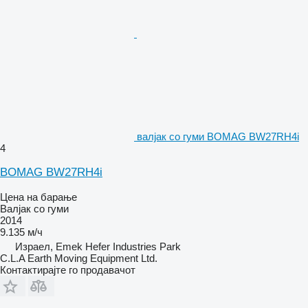
валјак со гуми BOMAG BW27RH4i
4
BOMAG BW27RH4i
Цена на барање
Валјак со гуми
2014
9.135 м/ч
Израел, Emek Hefer Industries Park
C.L.A Earth Moving Equipment Ltd.
Контактирајте го продавачот