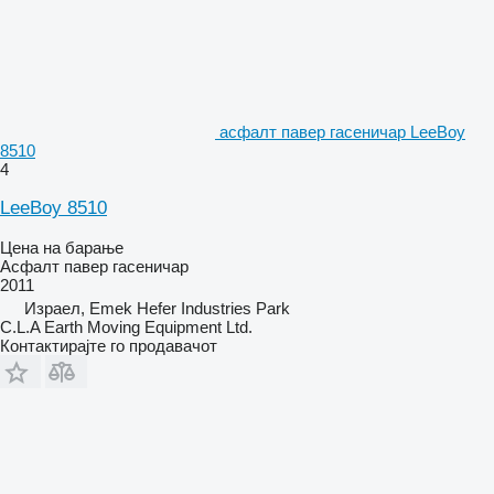
асфалт павер гасеничар LeeBoy
8510
4
LeeBoy 8510
Цена на барање
Асфалт павер гасеничар
2011
Израел, Emek Hefer Industries Park
C.L.A Earth Moving Equipment Ltd.
Контактирајте го продавачот