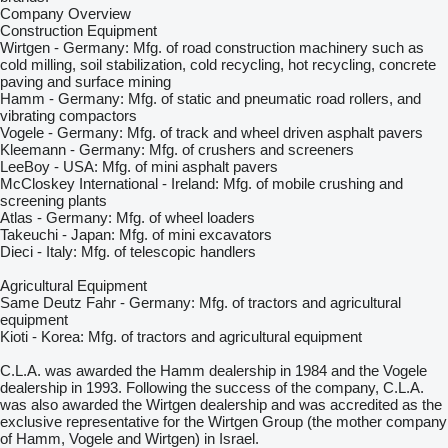
Company Overview
Construction Equipment
Wirtgen - Germany: Mfg. of road construction machinery such as
cold milling, soil stabilization, cold recycling, hot recycling, concrete
paving and surface mining
Hamm - Germany: Mfg. of static and pneumatic road rollers, and
vibrating compactors
Vogele - Germany: Mfg. of track and wheel driven asphalt pavers
Kleemann - Germany: Mfg. of crushers and screeners
LeeBoy - USA: Mfg. of mini asphalt pavers
McCloskey International - Ireland: Mfg. of mobile crushing and
screening plants
Atlas - Germany: Mfg. of wheel loaders
Takeuchi - Japan: Mfg. of mini excavators
Dieci - Italy: Mfg. of telescopic handlers
Agricultural Equipment
Same Deutz Fahr - Germany: Mfg. of tractors and agricultural
equipment
Kioti - Korea: Mfg. of tractors and agricultural equipment
C.L.A. was awarded the Hamm dealership in 1984 and the Vogele
dealership in 1993. Following the success of the company, C.L.A.
was also awarded the Wirtgen dealership and was accredited as the
exclusive representative for the Wirtgen Group (the mother company
of Hamm, Vogele and Wirtgen) in Israel.