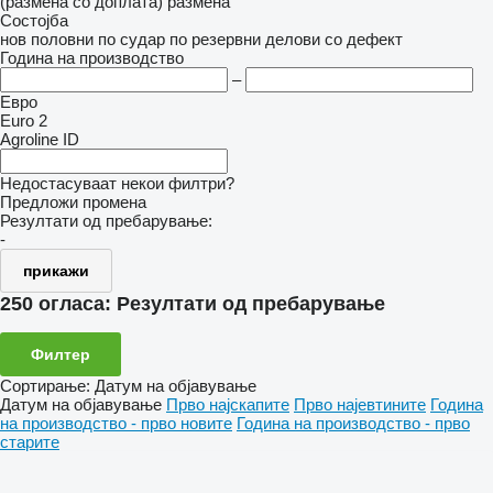
(размена со доплата)
размена
Состојба
нов
половни
по судар
по резервни делови
со дефект
Година на производство
–
Евро
Euro 2
Agroline ID
Недостасуваат некои филтри?
Предложи промена
Резултати од пребарување:
-
прикажи
250 огласа:
Резултати од пребарување
Филтер
Сортирање
:
Датум на објавување
Датум на објавување
Прво најскапите
Прво најевтините
Година
на производство - прво новите
Година на производство - прво
старите