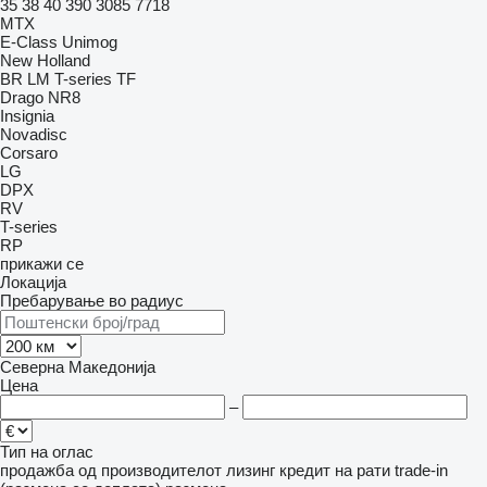
35
38
40
390
3085
7718
MTX
E-Class
Unimog
New Holland
BR
LM
T-series
TF
Drago NR8
Insignia
Novadisc
Corsaro
LG
DPX
RV
T-series
RP
прикажи се
Локација
Пребарување во радиус
Северна Македонија
Цена
–
Тип на оглас
продажба
од производителот
лизинг
кредит
на рати
trade-in