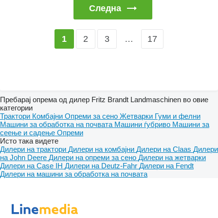
Следна
2
3
…
17
1
Пребарај опрема од дилер Fritz Brandt Landmaschinen во овие
категории
Трактори
Комбајни
Опреми за сено
Жетварки
Гуми и фелни
Машини за обработка на почвата
Машини ѓубриво
Машини за
сеење и садење
Опреми
Исто така видете
Дилери на трактори
Дилери на комбајни
Дилери на Claas
Дилери
на John Deere
Дилери на опреми за сено
Дилери на жетварки
Дилери на Case IH
Дилери на Deutz-Fahr
Дилери на Fendt
Дилери на машини за обработка на почвата