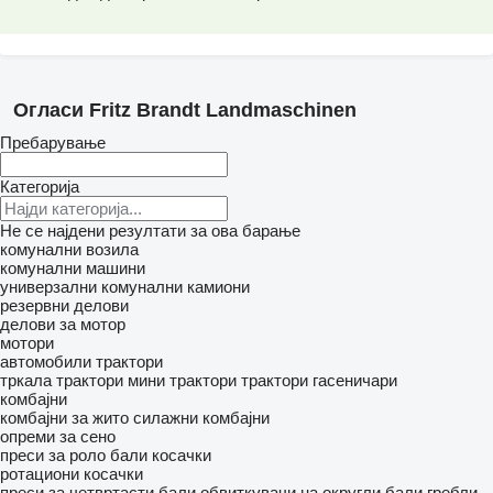
Огласи Fritz Brandt Landmaschinen
Пребарување
Категорија
Не се најдени резултати за ова барање
комунални возила
комунални машини
универзални комунални камиони
резервни делови
делови за мотор
мотори
автомобили
трактори
тркала трактори
мини трактори
трактори гасеничари
комбајни
комбајни за жито
силажни комбајни
опреми за сено
преси за роло бали
косачки
ротациони косачки
преси за четвртасти бали
обвиткувачи на округли бали
гребли