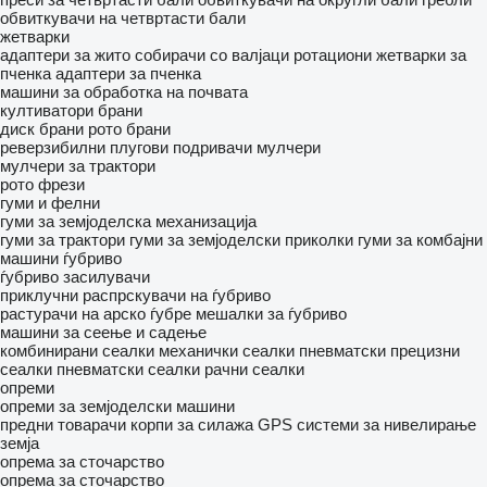
обвиткувачи на четвртасти бали
жетварки
адаптери за жито
собирачи со валјаци
ротациони жетварки за
пченка
адаптери за пченка
машини за обработка на почвата
култиватори
брани
диск брани
рото брани
реверзибилни плугови
подривачи
мулчери
мулчери за трактори
рото фрези
гуми и фелни
гуми за земјоделска механизација
гуми за трактори
гуми за земјоделски приколки
гуми за комбајни
машини ѓубриво
ѓубриво засилувачи
приклучни распрскувачи на ѓубриво
растурачи на арско ѓубре
мешалки за ѓубриво
машини за сеење и садење
комбинирани сеалки
механички сеалки
пневматски прецизни
сеалки
пневматски сеалки
рачни сеалки
опреми
опреми за земјоделски машини
предни товарачи
корпи за силажа
GPS системи за нивелирање
земја
опрема за сточарство
опрема за сточарство