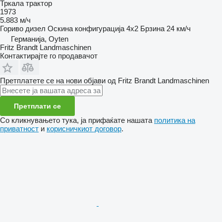
Тркала трактор
1973
5.883 м/ч
Гориво
дизел
Оскина конфигурација
4x2
Брзина
24 км/ч
Германија, Oyten
Fritz Brandt Landmaschinen
Контактирајте го продавачот
Претплатете се на нови објави од Fritz Brandt Landmaschinen
Претплати се
Со кликнувањето тука, ја прифаќате нашата
политика на
приватност
и
корисничкиот договор
.