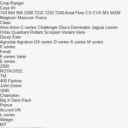
Crop Ranger
Case IH
743
844
956
1056
7210
7220
7240
Axial-Flow
CS
CVX
MX
MXM
Magnum
Maxxum
Puma
Claas
Ares
Arion
C-series
Challenger
Disco
Dominator
Jaguar
Lexion
Orbis
Quadrant
Rollant
Scorpion
Variant
Vario
Deutz-Fahr
Agrostar
Agrotron
DX series
D series
K series
M series
F-series
Fendt
F-series
Vario
E series
2500
ROTA DISC
TM
409
Fastrac
John Deere
1640
Champion
Big X
Vario Pack
Primor
Accord
UN
L-series
Welger
MT