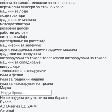
секачи на силажа
мешалки за сточна храна
вертикални миксери за сточна храна
машини за лозје
лозје трактори
градинарски машини
мотокултиватори
резервни делови
работни делови
сита за комбајн
одгледување на растенија
машинерии за зеленчук
други земјоделска опреми
градежни машини
градежни натоварувачи
натоварувачи со тркала
телескопски натоварувачи на тркала
машини за складирање
виљушкари
телескопски натоварувачи
гуми и фелни
гуми за градежни машини
гуми за натоварувач на тркала
Марка
Не се најдени резултати за ова барање
Exacta
AD
D-series
ED
ZA-M
Aeromat