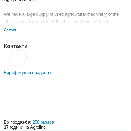
We have a large supply of used agricultural machinery of the
labels John Deere, New Holland, Claas, Fendt, Massey-
Ferguson, Case.
Детали
We work quickly and efficiently!
Контакти
Верификуван продавач
Во продажба:
250 огласа
17
години на Agroline