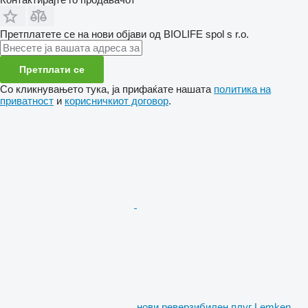
Претплатете се на нови објави од BIOLIFE spol s r.o.
Претплати се
Со кликнувањето тука, ја прифаќате нашата
политика на
приватност
и
корисничкиот договор
.
нови реверзибилен плуг Lemken