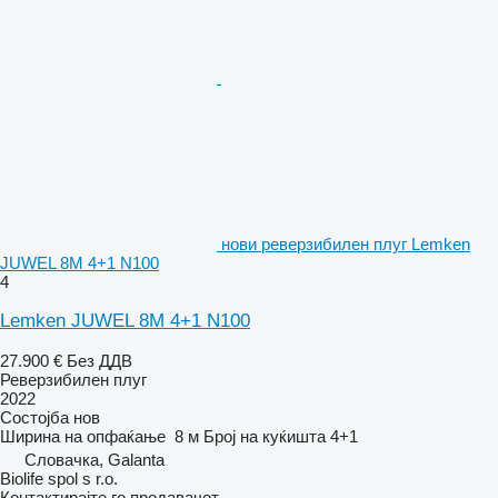
нови реверзибилен плуг Lemken
JUWEL 8M 4+1 N100
4
Lemken JUWEL 8M 4+1 N100
27.900 €
Без ДДВ
Реверзибилен плуг
2022
Состојба
нов
Ширина на опфаќање
8 м
Број на куќишта
4+1
Словачка, Galanta
Biolife spol s r.o.
Контактирајте го продавачот