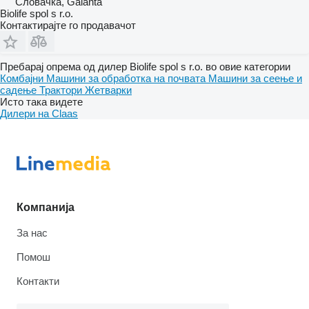
Словачка, Galanta
Biolife spol s r.o.
Контактирајте го продавачот
Пребарај опрема од дилер Biolife spol s r.o. во овие категории
Комбајни
Машини за обработка на почвата
Машини за сеење и
садење
Трактори
Жетварки
Исто така видете
Дилери на Claas
Компанија
За нас
Помош
Контакти