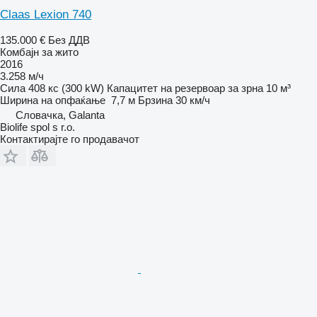
Claas Lexion 740
135.000 €
Без ДДВ
Комбајн за жито
2016
3.258 м/ч
Сила
408 кс (300 kW)
Капацитет на резервоар за зрна
10 м³
Ширина на опфаќање
7,7 м
Брзина
30 км/ч
Словачка, Galanta
Biolife spol s r.o.
Контактирајте го продавачот