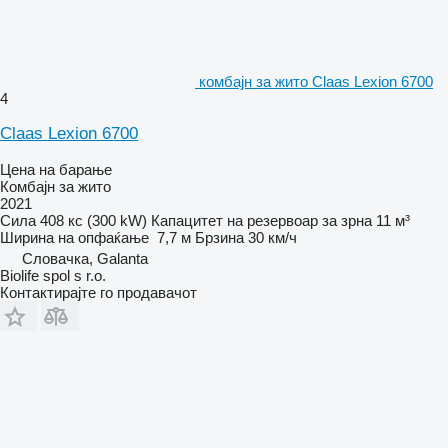
комбајн за жито Claas Lexion 6700
4
Claas Lexion 6700
Цена на барање
Комбајн за жито
2021
Сила
408 кс (300 kW)
Капацитет на резервоар за зрна
11 м³
Ширина на опфаќање
7,7 м
Брзина
30 км/ч
Словачка, Galanta
Biolife spol s r.o.
Контактирајте го продавачот