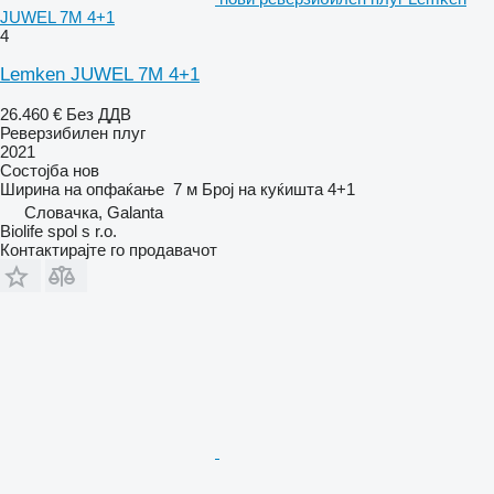
JUWEL 7M 4+1
4
Lemken JUWEL 7M 4+1
26.460 €
Без ДДВ
Реверзибилен плуг
2021
Состојба
нов
Ширина на опфаќање
7 м
Број на куќишта
4+1
Словачка, Galanta
Biolife spol s r.o.
Контактирајте го продавачот