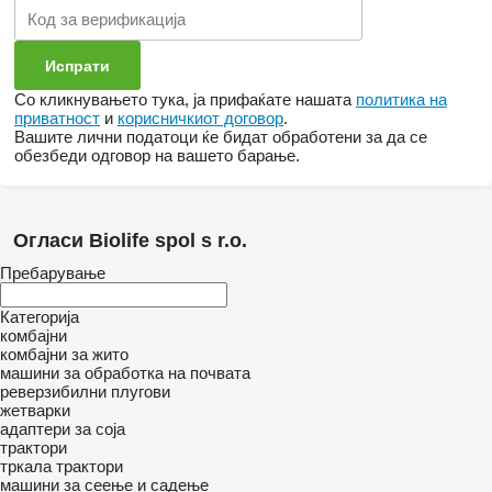
Со кликнувањето тука, ја прифаќате нашата
политика на
приватност
и
корисничкиот договор
.
Вашите лични податоци ќе бидат обработени за да се
обезбеди одговор на вашето барање.
Огласи Biolife spol s r.o.
Пребарување
Категорија
комбајни
комбајни за жито
машини за обработка на почвата
реверзибилни плугови
жетварки
адаптери за соја
трактори
тркала трактори
машини за сеење и садење