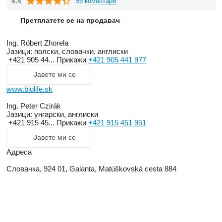
4.4
55 коментари
Претплатете се на продавач
Ing. Róbert Zhorela
Јазици:
полски, словачки, англиски
+421 905 44...
Прикажи
+421 905 441 977
Јавете ми се
www.biolife.sk
Ing. Peter Czirák
Јазици:
унгарски, англиски
+421 915 45...
Прикажи
+421 915 451 951
Јавете ми се
Адреса
Словачка, 924 01, Galanta, Matúškovská cesta 884