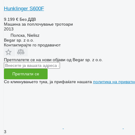
Hunklinger S600F
9.199 €
Без ДДВ
Машина за поплочување тротоари
2013
Полска, Nielisz
Begar sp. z o.o.
Контактирајте го продавачот
Претплатете се на нови објави од Begar sp. z o.o.
Претплати се
Со кликнувањето тука, ја прифаќате нашата
политика на приватн
3