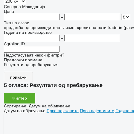
Северна Македонија
Цена
–
Тип на оглас
продажба
од производителот
лизинг
кредит
на рати
trade-in (раз
Година на производство
–
Agroline ID
Недостасуваат некои филтри?
Предложи промена
Резултати од пребарување:
-
прикажи
5 огласа:
Резултати од пребарување
Филтер
Сортирање
:
Датум на објавување
Датум на објавување
Прво најскапите
Прво најевтините
Година н