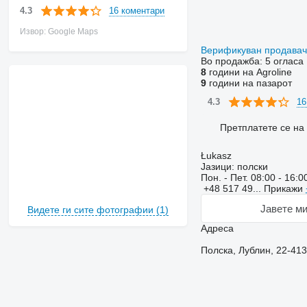
16 коментари
4.3
Извор: Google Maps
Верификуван продава
Во продажба:
5 огласа
8
години на Agroline
9
години на пазарот
16
4.3
Претплатете се на
Łukasz
Јазици:
полски
Пон. - Пет.
08:00 - 16:0
+48 517 49...
Прикажи
Јавете ми
Видете ги сите фотографии (1)
Адреса
Полска, Лублин, 22-413 ,