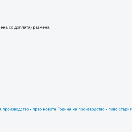
мена со доплата)
размена
а производство - прво новите
Година на производство - прво старит