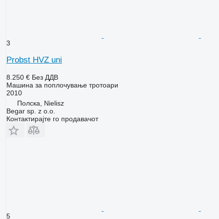
3
Probst HVZ uni
8.250 €
Без ДДВ
Машина за поплочување тротоари
2010
Полска, Nielisz
Begar sp. z o.o.
Контактирајте го продавачот
5