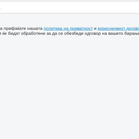
 ја прифаќате нашата
политика на приватност
и
корисничкиот догов
 ќе бидат обработени за да се обезбеди одговор на вашето барањ