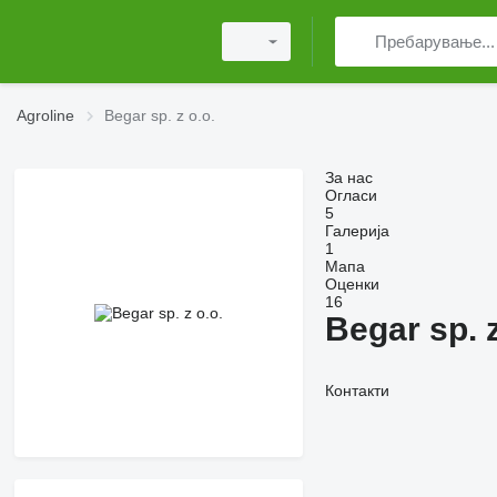
Agroline
Begar sp. z o.o.
За нас
Огласи
5
Галерија
1
Мапа
Оценки
16
Begar sp. z
Контакти