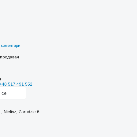
ч
 коментари
 продавач
0
+48 517 491 552
 се
 Nielisz, Zarudzie 6