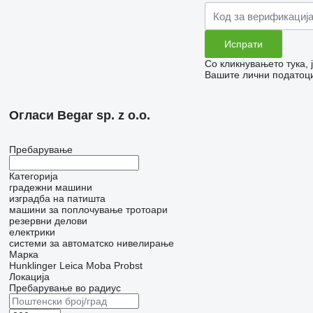
Со кликнувањето тука,
Вашите лични податоци
Огласи Begar sp. z o.o.
Пребарување
Категорија
градежни машини
изградба на патишта
машини за поплочување тротоари
резервни делови
електрики
системи за автоматско нивелирање
Марка
Hunklinger
Leica
Moba
Probst
Локација
Пребарување во радиус