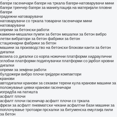
багери гасеничари
багери на тркала
багери-натоварувачи
мини
багери
тренчер
багери за манипулација на материјали
пловни
багери
градежни натоварувачи
натоварувачи со тркала
товарачи гасеничари
мини
натоварувачи
опреми за бетонски работи
камиони-мешалки
пумпи за бетон
мешалки за бетон
вибро
летви
вибратори за бетон
фабрики за бетон
стационарни фабрики за бетон
машини за производство на бетонски блокови
канти за бетон
дигалки
возила со дигалки со корпа
ножични платформи
хидраулични
зглобни платформи
подигнувачки платформи со јарбол
кровни
дигалки
опреми за земјени работи
булдожери
вибро плочи
грејдери
компактори
кранови
автодигалки
кранови за секакви терени
кула кранови
машини за
положување цевки
кранови гасеничари
изградба на патишта
асфалт плочи
асфалт плочи гасеничар
асфалт плочи со тркала
фрези за асфалт
пневматски чекани
асфалтни бази
машини за
поплочување тротоари
прскалки за битуменска емулзија
пили
за бетон