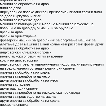
машини за обработка на дрво
пили за дрва
циркулари со повеќе дискови
преносливи пилани
трачни пили
за дрво
циркуларни пили
машини за брусење дрво
машини за калибрација и мелење
машини за брусење на
површина на дрво
други машини за брусење
преси за дрва
преси за брикетирање
фрезерски машини за дрво
линии за спојување
машини за
длетање дрва
машини за кантирање
четиристрани фрези
други
машини за обработка на дрво
индустриски климатски опреми
вентилациски опреми
котли за греење
котли на цврсто гориво
индустриски греалки
одвлажнувачи
индустриски прочистувачи
на воздух
чилери
останати климатски опреми
опреми за обработка на храна
опреми за преработка на месо
други опреми за обработка на месо
опреми за ладење
други разладни опреми
опреми за преработка на земјоделски производи
опреми за производство на масла
други опреми за обработка на храна
процесна опрема