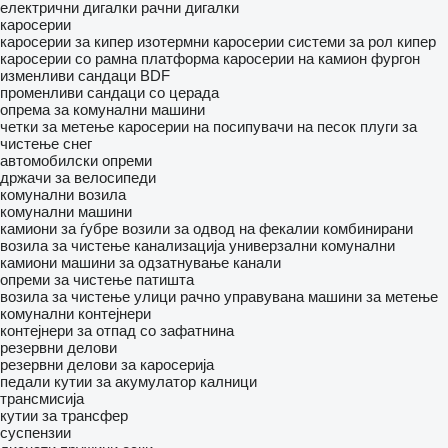
електрични дигалки
рачни дигалки
каросерии
каросерии за кипер
изотермни каросерии
системи за рол кипер
каросерии со рамна платформа
каросерии на камион фургон
изменливи сандаци BDF
променливи сандаци со церада
опрема за комунални машини
четки за метење
каросерии на посипувачи на песок
плуги за
чистење снег
автомобилски опреми
држачи за велосипеди
комунални возила
комунални машини
камиони за ѓубре
возили за одвод на фекалии
комбинирани
возила за чистење канализација
универзални комунални
камиони
машини за одзатнување канали
опреми за чистење патишта
возила за чистење улици
рачно управувана машини за метење
комунални контејнери
контејнери за отпад со зафатнина
резервни делови
резервни делови за каросерија
педали
кутии за акумулатор
калници
трансмисија
кутии за трансфер
суспензии