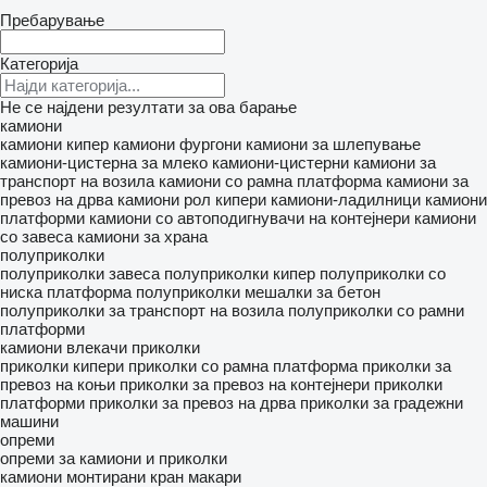
Пребарување
Категорија
Не се најдени резултати за ова барање
камиони
камиони кипер
камиони фургони
камиони за шлепување
камиони-цистерна за млеко
камиони-цистерни
камиони за
транспорт на возила
камиони со рамна платформа
камиони за
превоз на дрва
камиони рол кипери
камиони-ладилници
камиони
платформи
камиони со автоподигнувачи на контејнери
камиони
со завеса
камиони за храна
полуприколки
полуприколки завеса
полуприколки кипер
полуприколки со
ниска платформа
полуприколки мешалки за бетон
полуприколки за транспорт на возила
полуприколки со рамни
платформи
камиони влекачи
приколки
приколки кипери
приколки со рамна платформа
приколки за
превоз на коњи
приколки за превоз на контејнери
приколки
платформи
приколки за превоз на дрва
приколки за градежни
машини
опреми
опреми за камиони и приколки
камиони монтирани кран
макари