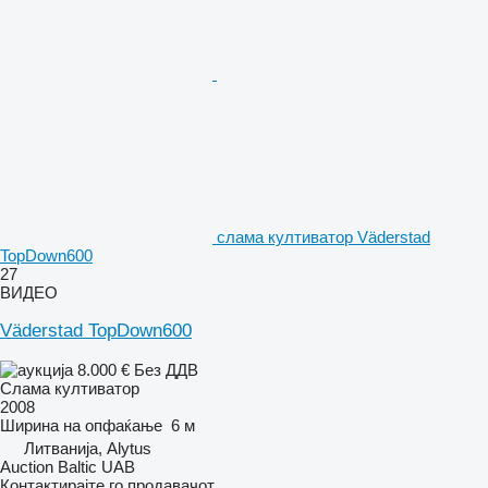
слама култиватор Väderstad
TopDown600
27
ВИДЕО
Väderstad TopDown600
8.000 €
Без ДДВ
Слама култиватор
2008
Ширина на опфаќање
6 м
Литванија, Alytus
Auction Baltic UAB
Контактирајте го продавачот