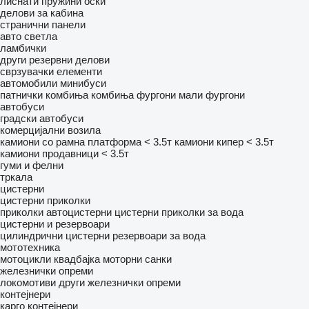
лиснати пружини
оски
делови за кабина
странични панели
авто светла
ламбички
други резервни делови
сврзувачки елементи
автомобили
минибуси
патнички комбиња
комбиња фургони
мали фургони
автобуси
градски автобуси
комерцијални возила
камиони со рамна платформа < 3.5т
камиони кипер < 3.5т
камиони продавници < 3.5т
гуми и фелни
тркала
цистерни
цистерни приколки
приколки автоцистерни
цистерни приколки за вода
цистерни и резервоари
цилиндрични цистерни
резервоари за вода
мототехника
мотоцикли
квадбајка
моторни санки
железнички опреми
локомотиви
други железнички опреми
контејнери
карго контејнери