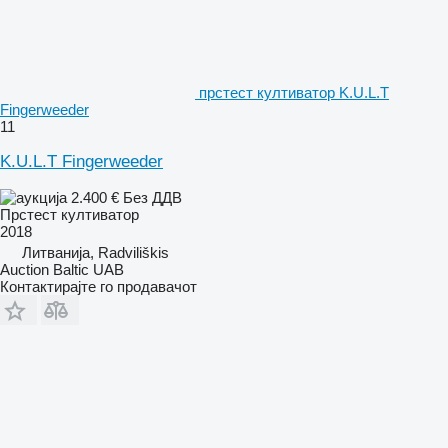
прстест култиватор K.U.L.T
Fingerweeder
11
K.U.L.T Fingerweeder
2.400 €
Без ДДВ
Прстест култиватор
2018
Литванија, Radviliškis
Auction Baltic UAB
Контактирајте го продавачот