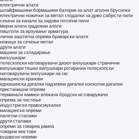
електрични алати
шлайфмашини
бормашини
батерии за алат
аголни брусилки
електрични ножички за метал
глодалки за дрво
сабјести пили
секачи за канали за ѕидови
потопни пили
мерни алати
градежни алати
пиштоли за врзување арматура
лична заштитна опрема
браварски алати
ножици за сечење метал
други алати
машини за складирање
виљушкари
телескопски натоварувачи
дизел вилушкари
странични
вилушкари
тешки вилушкари
ротирачки телескопски
натоварувачи
вилушкари на гас
магацински кранови
едношински дигалки
надземни дигалки
конзолни дигалки
пристанишни опреми
терминали камион влекачи
бродски истоварувачи
опрема за чистење
индустриски правосмукалки
магацински опреми
палетни сталажи
други сталажи
опреми за товарна рампа
товарни мостови
рударски опреми