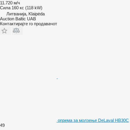
11.720 м/ч
Сила
160 кс (118 kW)
Литванија, Klaipėda
Auction Baltic UAB
Контактирајте го продавачот
опрема за молзење DeLaval HB30C
49