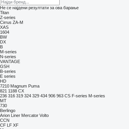
Не се најдени резултати за ова барање
Titan
Z-series
Cirrus
ZA-M
XAS
1604
BW
DX
B
M-series
N-series
VANTAGE
GSH
B-series
E series
HD
7210
Magnum
Puma
821
1188
CX
236
316
319
324
329
434
906
963
CS
F-series
M-series
MT
730
Berlingo
Arion
Liner
Mercator
Volto
CCN
CF
LF
XF