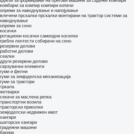
фрези за формирање на брегови
машини за садење компири
комбајни за компир
компири копачи
опреми за наводнување и напојување
влечени прскалки
прскалки монтирани на трактор
системи за
наводнување
опреми за сено
косачки
ротациони косачки
самоодни косилки
гребли
лентести собирачи на сено
резервни делови
работни делови
сеалки
други резервни делови
сврзувачки елементи
гуми и фелни
гуми за земјоделска механизација
гуми за трактори
тркала
жетварки
секачи за маслена репка
транспортни возила
тракторски приколки
земјоделски недвижен имот
хангари
шаторски хангари
градежни машини
багери