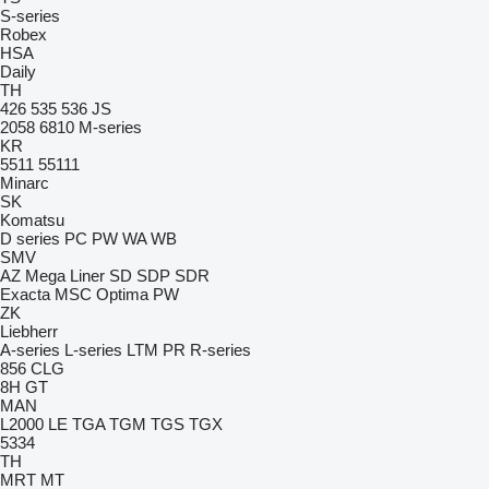
S-series
Robex
HSA
Daily
TH
426
535
536
JS
2058
6810
M-series
KR
5511
55111
Minarc
SK
Komatsu
D series
PC
PW
WA
WB
SMV
AZ
Mega Liner
SD
SDP
SDR
Exacta
MSC
Optima
PW
ZK
Liebherr
A-series
L-series
LTM
PR
R-series
856
CLG
8H GT
MAN
L2000
LE
TGA
TGM
TGS
TGX
5334
TH
MRT
MT