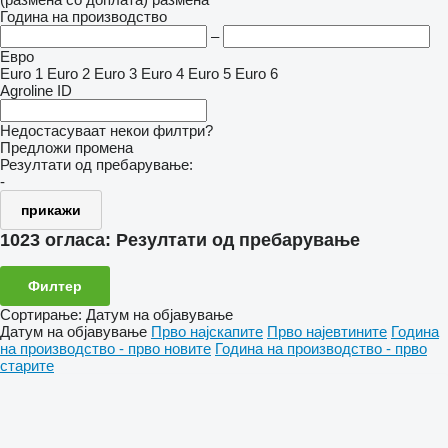
Година на производство
–
Евро
Euro 1
Euro 2
Euro 3
Euro 4
Euro 5
Euro 6
Agroline ID
Недостасуваат некои филтри?
Предложи промена
Резултати од пребарување:
-
прикажи
1023 огласа:
Резултати од пребарување
Филтер
Сортирање
:
Датум на објавување
Датум на објавување
Прво најскапите
Прво најевтините
Година
на производство - прво новите
Година на производство - прво
старите