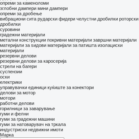
опреми за каменоломи
зглобни дампери
мини дампери
опреми за дробење
вибрациони сита
рударски фидери
челустни дробилки
роторски
дробилки
суровини
градежни материјали
метални конструкции
покривни материјали
завршни материјали
материјали за ѕидови
материјали за патишта
изолациски
материјали
резервни делови
резервни делови за каросерија
стрели на багери
суспензии
оски
електрики
управувачки единици
куќиште за конектори
делови за мотор
мотори
работни делови
горилници за заварување
гуми и фелни
гуми за градежни машини
гуми за натоварувач на тркала
индустриски недвижни имоти
Марка