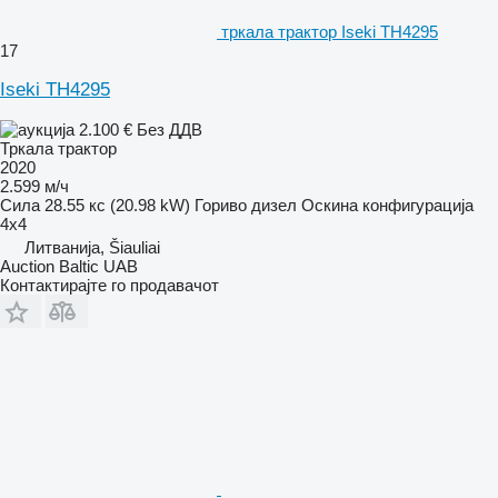
тркала трактор Iseki TH4295
17
Iseki TH4295
2.100 €
Без ДДВ
Тркала трактор
2020
2.599 м/ч
Сила
28.55 кс (20.98 kW)
Гориво
дизел
Оскина конфигурација
4x4
Литванија, Šiauliai
Auction Baltic UAB
Контактирајте го продавачот