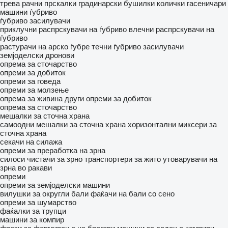
трева
рачни прскалки
градинарски бушилки
колички гасеничари
машини ѓубриво
ѓубриво засилувачи
приклучни распрскувачи на ѓубриво
влечни распрскувачи на
ѓубриво
растурачи на арско ѓубре
течни ѓубриво засилувачи
земјоделски дронови
опрема за сточарство
опреми за добиток
опреми за говеда
опреми за молзење
опрема за живина
други опреми за добиток
опрема за сточарство
мешалки за сточна храна
самоодни мешалки за сточна храна
хоризонтални миксери за
сточна храна
секачи на силажа
опреми за преработка на зрна
силоси
чистачи за зрно
транспортери за жито
утоварувачи на
зрна во ракави
опреми
опреми за земјоделски машини
вилушки за округли бали
фаќачи на бали со сено
опреми за шумарство
фаќалки за трупци
машини за компир