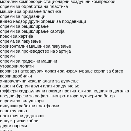
мобилни компресори
стационарни воздушни компресори
опреми за обработка на пластика
машини за бризгање пластика
опреми за продавници
видео надзор
други опреми за продавници
опреми за рециклирање
опреми за рециклирање хартија
преси за хартија
опрема за пакување
хоризонтални машини за пакување
опреми за производство на хартија
опреми
опреми за градежни машини
утоварни лопати
корпи за натоварувач
лопати за израмнување
корпи за багер
корпи дробилки
хидраулични чекани
алати за дупчење
навојни бургии
други алати за дупчење
грајфери
хидраулични ножици
противтежи за подвижна дигалка
предни фрези за асфалт
тилтротатори
мулчери за багер
опреми за вилушкари
вилушки
работни платформи
осветлувања
електрични додатоци
индустриски кабли
други опреми
алати