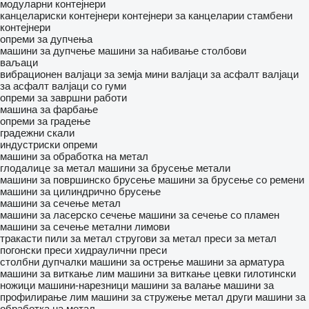
модуларни контејнери
канцелариски контејнери
контејнери за канцеларии
стамбени
контејнери
опреми за дупчења
машини за дупчење
машини за набивање столбови
ваљаци
вибрационен валјаци за земја
мини валјаци за асфалт
валјаци
за асфалт
валјаци со гуми
опреми за завршни работи
машина за фарбање
опреми за градење
градежни скали
индустриски опреми
машини за обработка на метал
глодалице за метал
машини за брусење метали
машини за површинско брусење
машини за брусење со ремени
машини за цилиндрично брусење
машини за сечење метал
машини за ласерско сечење
машини за сечење со пламен
машини за сечење метални лимови
тракасти пили за метал
стругови за метал
преси за метал
погонски преси
хидраулични преси
столбни дупчалки
машини за острење
машини за арматура
машини за виткање лим
машини за виткање цевки
гилотински
ножици
машини-нарезници
машини за валање
машини за
профилирање лим
машини за стружење метал
други машини за
обработка на метал