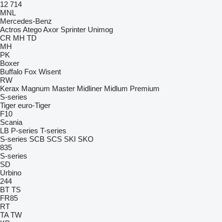
12
714
MNL
Mercedes-Benz
Actros
Atego
Axor
Sprinter
Unimog
CR
MH
TD
MH
PK
Boxer
Buffalo
Fox
Wisent
RW
Kerax
Magnum
Master
Midliner
Midlum
Premium
S-series
Tiger
euro-Tiger
F10
Scania
LB
P-series
T-series
S-series
SCB
SCS
SKI
SKO
835
S-series
SD
Urbino
244
BT
TS
FR85
RT
TA
TW