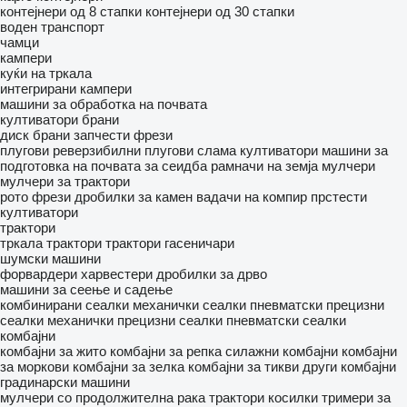
контејнери од 8 стапки
контејнери од 30 стапки
воден транспорт
чамци
кампери
куќи на тркала
интегрирани кампери
машини за обработка на почвата
култиватори
брани
диск брани
запчести фрези
плугови
реверзибилни плугови
слама култиватори
машини за
подготовка на почвата за сеидба
рамначи на земја
мулчери
мулчери за трактори
рото фрези
дробилки за камен
вадачи на компир
прстести
култиватори
трактори
тркала трактори
трактори гасеничари
шумски машини
форвардери
харвестери
дробилки за дрво
машини за сеење и садење
комбинирани сеалки
механички сеалки
пневматски прецизни
сеалки
механички прецизни сеалки
пневматски сеалки
комбајни
комбајни за жито
комбајни за репка
силажни комбајни
комбајни
за моркови
комбајни за зелка
комбајни за тикви
други комбајни
градинарски машини
мулчери со продолжителна рака
трактори косилки
тримери за