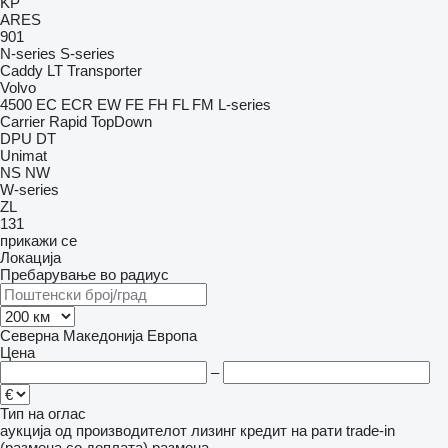
KP
ARES
901
N-series
S-series
Caddy
LT
Transporter
Volvo
4500
EC
ECR
EW
FE
FH
FL
FM
L-series
Carrier
Rapid
TopDown
DPU
DT
Unimat
NS
NW
W-series
ZL
131
прикажи се
Локација
Пребарување во радиус
Северна Македонија
Европа
Цена
–
Тип на оглас
аукција
од производителот
лизинг
кредит
на рати
trade-in
(размена со доплата)
размена