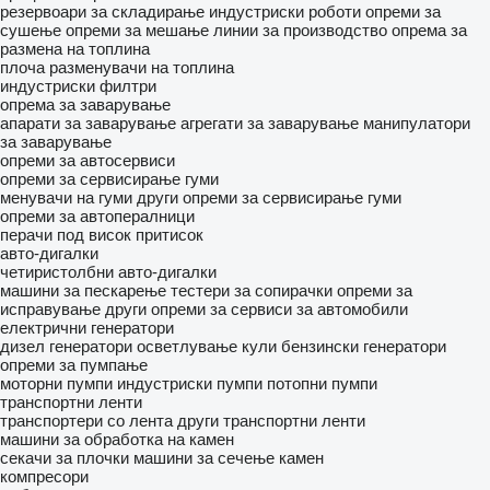
резервоари за складирање
индустриски роботи
опреми за
сушење
опреми за мешање
линии за производство
опрема за
размена на топлина
плоча разменувачи на топлина
индустриски филтри
опрема за заварување
апарати за заварување
агрегати за заварување
манипулатори
за заварување
опреми за автосервиси
опреми за сервисирање гуми
менувачи на гуми
други опреми за сервисирање гуми
опреми за автопералници
перачи под висок притисок
авто-дигалки
четиристолбни авто-дигалки
машини за пескарење
тестери за сопирачки
опреми за
исправување
други опреми за сервиси за автомобили
електрични генератори
дизел генератори
осветлување кули
бензински генератори
опреми за пумпање
моторни пумпи
индустриски пумпи
потопни пумпи
транспортни ленти
транспортери со лента
други транспортни ленти
машини за обработка на камен
секачи за плочки
машини за сечење камен
компресори