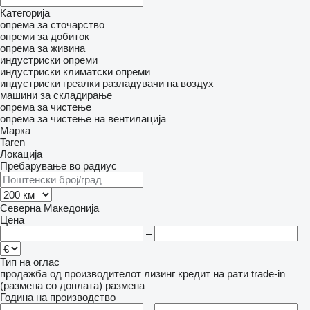
Категорија
опрема за сточарство
опреми за добиток
опрема за живина
индустриски опреми
индустриски климатски опреми
индустриски греалки
разладувачи на воздух
машини за складирање
опрема за чистење
опрема за чистење на вентилација
Марка
Taren
Локација
Пребарување во радиус
Северна Македонија
Цена
–
Тип на оглас
продажба
од производителот
лизинг
кредит
на рати
trade-in
(размена со доплата)
размена
Година на производство