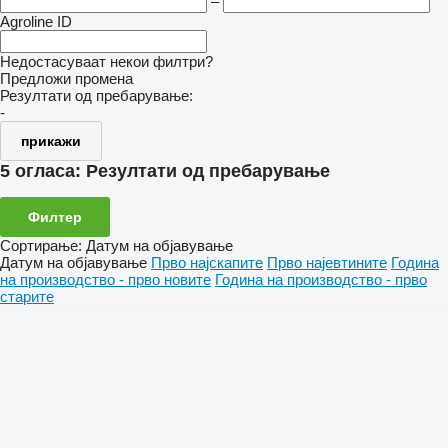
–
Agroline ID
Недостасуваат некои филтри?
Предложи промена
Резултати од пребарување:
-
прикажи
5 огласа:
Резултати од пребарување
Филтер
Сортирање
:
Датум на објавување
Датум на објавување
Прво најскапите
Прво најевтините
Година
на производство - прво новите
Година на производство - прво
старите