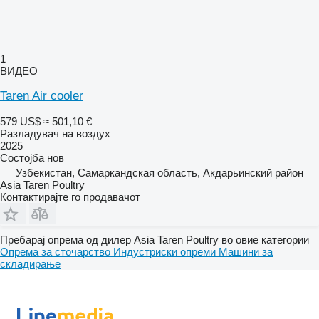
1
ВИДЕО
Taren Air cooler
579 US$
≈ 501,10 €
Разладувач на воздух
2025
Состојба
нов
Узбекистан, Самаркандская область, Акдарьинский район
Asia Taren Poultry
Контактирајте го продавачот
Пребарај опрема од дилер Asia Taren Poultry во овие категории
Опрема за сточарство
Индустриски опреми
Машини за
складирање