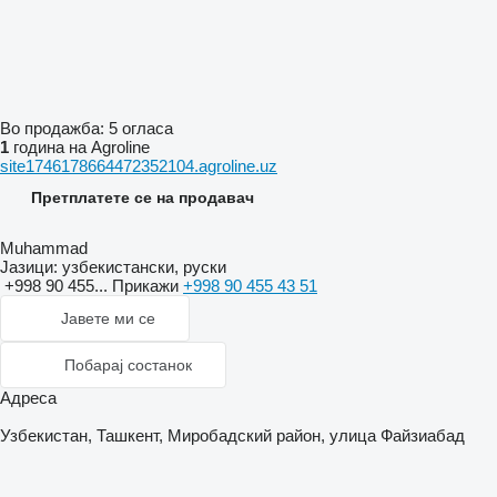
Во продажба:
5 огласа
1
година на Agroline
site1746178664472352104.agroline.uz
Претплатете се на продавач
Muhammad
Јазици:
узбекистански, руски
+998 90 455...
Прикажи
+998 90 455 43 51
Јавете ми се
Побарај состанок
Адреса
Узбекистан, Ташкент, Миробадский район, улица Файзиабад