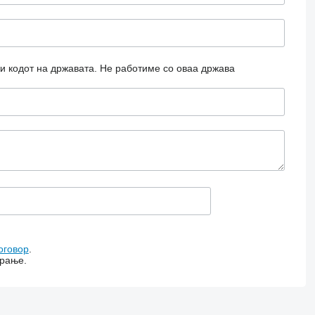
и кодот на државата.
Не работиме со оваа држава
оговор
.
арање.