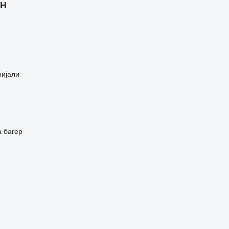
bH
ријали
а багер