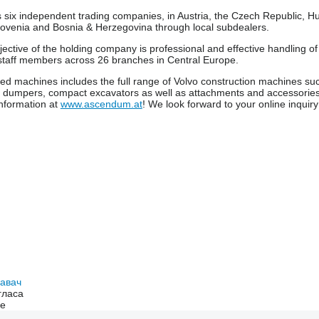
six independent trading companies, in Austria, the Czech Republic, H
Slovenia and Bosnia & Herzegovina through local subdealers.
ective of the holding company is professional and effective handling o
staff members across 26 branches in Central Europe.
sed machines includes the full range of Volvo construction machines s
id dumpers, compact excavators as well as attachments and accessories
nformation at
www.ascendum.at
! We look forward to your online inquiry 
давач
гласа
ne