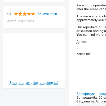
Ascendum operates 
after the areas of 
82 коментари
4.6
The mission and obj
approximately 400 
Извор: Google Maps
Our repertoire of u
articulated and rig
You can find more i
Детали
Контакти
Видете ги сите фотографии (1)
Верификуван про
Во продажба:
20 о
8
години на Agroli