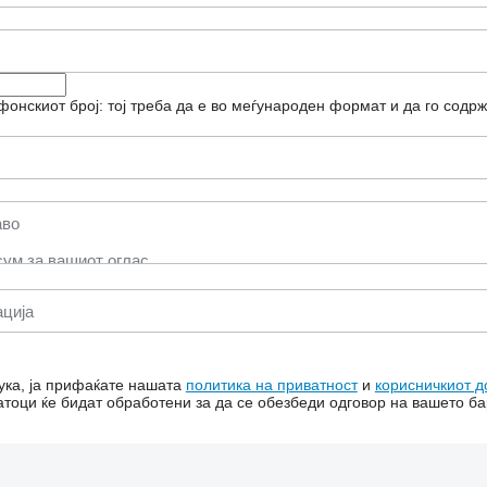
фонскиот број: тој треба да е во меѓународен формат и да го содрж
ука, ја прифаќате нашата
политика на приватност
и
корисничкиот д
тоци ќе бидат обработени за да се обезбеди одговор на вашето б