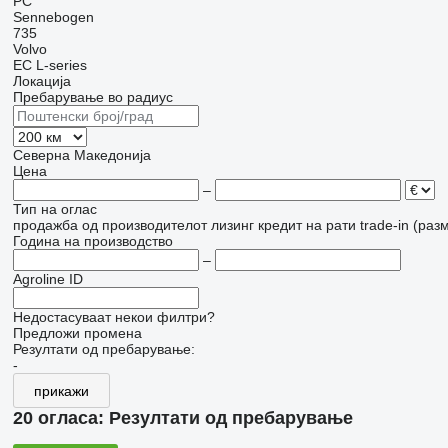
PC
Sennebogen
735
Volvo
EC
L-series
Локација
Пребарување во радиус
Северна Македонија
Цена
–
Тип на оглас
продажба
од производителот
лизинг
кредит
на рати
trade-in (раз
Година на производство
–
Agroline ID
Недостасуваат некои филтри?
Предложи промена
Резултати од пребарување:
-
прикажи
20 огласа:
Резултати од пребарување