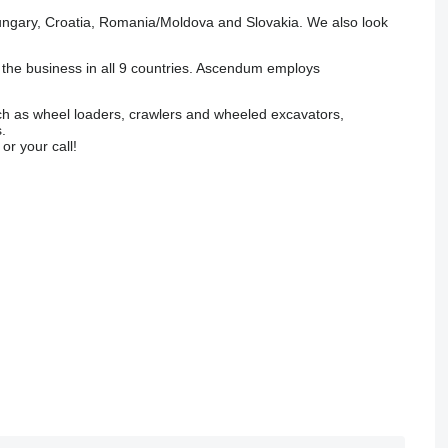
ungary, Croatia, Romania/Moldova and Slovakia. We also look
f the business in all 9 countries. Ascendum employs
uch as wheel loaders, crawlers and wheeled excavators,
.
or your call!