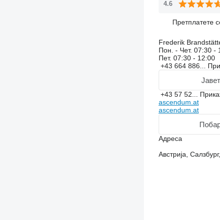
4.6
Претплатете с
Frederik Brandstätt
Пон. - Чет.
07:30 - 
Пет.
07:30 - 12:00
+43 664 886...
Пр
Јавет
+43 57 52...
Прик
ascendum.at
ascendum.at
Побар
Адреса
Австрија, Салзбург