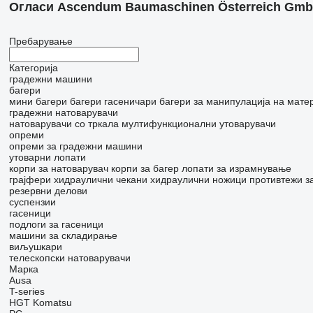
Огласи Ascendum Baumaschinen Österreich Gm
Пребарување
Категорија
градежни машини
багери
мини багери
багери гасеничари
багери за манипулација на мате
градежни натоварувачи
натоварувачи со тркала
мултифункционални утоварувачи
опреми
опреми за градежни машини
утоварни лопати
корпи за натоварувач
корпи за багер
лопати за израмнување
грајфери
хидраулични чекани
хидраулични ножици
противтежи з
резервни делови
суспензии
гасеници
подлоги за гасеници
машини за складирање
виљушкари
телескопски натоварувачи
Марка
Ausa
T-series
HGT
Komatsu