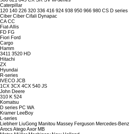
Caterpillar
120
140
226
320
336
416
924
938
950
966
980
CS
D series
Ciber
Ciber
Cifali
Dynapac
CA
CC
Fiat-Allis
FD
FG
Fiori
Ford
Cargo
Hamm
3411
3520
HD
Hitachi
ZX
Hyundai
R-series
IVECO
JCB
1CX
3CX
4CX
540
JS
John Deere
310 K
524
Komatsu
D series
PC
WA
Kramer
LeeBoy
L-series
Liebherr
LiuGong
Manitou
Massey Ferguson
Mercedes-Benz
Arocs
Atego
Axor
MB