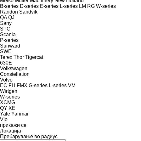
Metso
Müller Machinery
New Holland
B-series
D-series
E-series
L-series
LM
RG
W-series
Randon
Sandvik
QA
QJ
Sany
STC
Scania
P-series
Sunward
SWE
Terex
Thor
Tigercat
630E
Volkswagen
Constellation
Volvo
EC
FH
FMX
G-series
L-series
VM
Wirtgen
W-series
XCMG
QY
XE
Yale
Yanmar
Vio
прикажи се
Локација
Пребарување во радиус