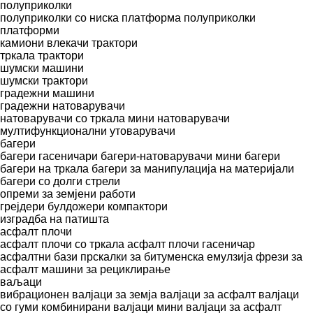
полуприколки
полуприколки со ниска платформа
полуприколки
платформи
камиони влекачи
трактори
тркала трактори
шумски машини
шумски трактори
градежни машини
градежни натоварувачи
натоварувачи со тркала
мини натоварувачи
мултифункционални утоварувачи
багери
багери гасеничари
багери-натоварувачи
мини багери
багери на тркала
багери за манипулација на материјали
багери со долги стрели
опреми за земјени работи
грејдери
булдожери
компактори
изградба на патишта
асфалт плочи
асфалт плочи со тркала
асфалт плочи гасеничар
асфалтни бази
прскалки за битуменска емулзија
фрези за
асфалт
машини за рециклирање
ваљаци
вибрационен валјаци за земја
валјаци за асфалт
валјаци
со гуми
комбинирани валјаци
мини валјаци за асфалт