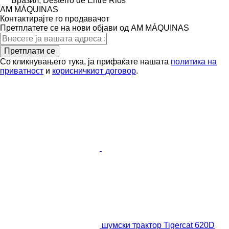
Бразил, Desterro de Entre Rios
AM MÁQUINAS
Контактирајте го продавачот
Претплатете се на нови објави од AM MÁQUINAS
Претплати се
Со кликнувањето тука, ја прифаќате нашата
политика на
приватност
и
корисничкиот договор
.
шумски трактор Tigercat 620D