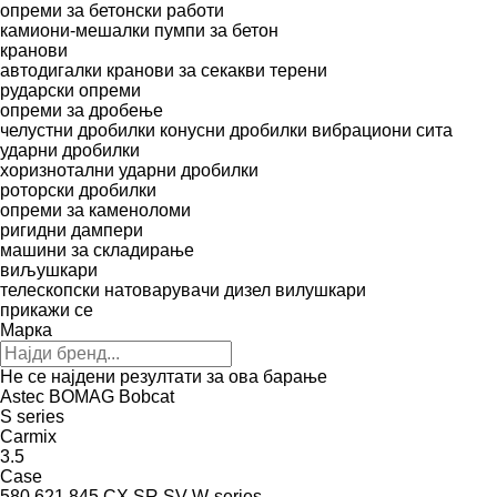
опреми за бетонски работи
камиони-мешалки
пумпи за бетон
кранови
автодигалки
кранови за секакви терени
рударски опреми
опреми за дробење
челустни дробилки
конусни дробилки
вибрациони сита
ударни дробилки
хоризнотални ударни дробилки
роторски дробилки
опреми за каменоломи
ригидни дампери
машини за складирање
виљушкари
телескопски натоварувачи
дизел вилушкари
прикажи се
Марка
Не се најдени резултати за ова барање
Astec
BOMAG
Bobcat
S series
Carmix
3.5
Case
580
621
845
CX
SR
SV
W-series