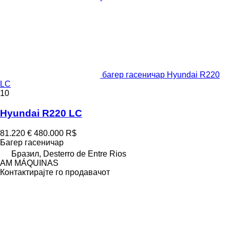
багер гасеничар Hyundai R220
LC
10
Hyundai R220 LC
81.220 €
480.000 R$
Багер гасеничар
Бразил, Desterro de Entre Rios
AM MÁQUINAS
Контактирајте го продавачот