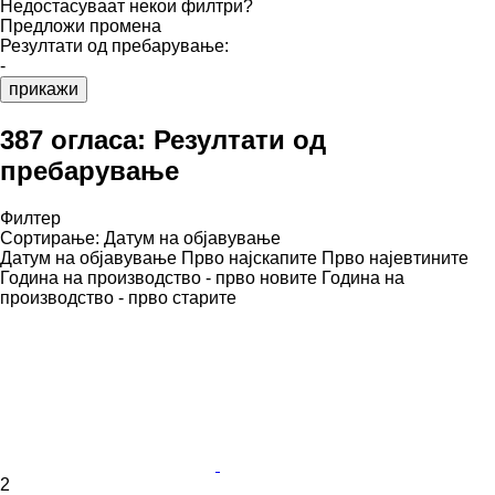
Недостасуваат некои филтри?
Предложи промена
Резултати од пребарување:
-
прикажи
387 огласа:
Резултати од
пребарување
Филтер
Сортирање
:
Датум на објавување
Датум на објавување
Прво најскапите
Прво најевтините
Година на производство - прво новите
Година на
производство - прво старите
2