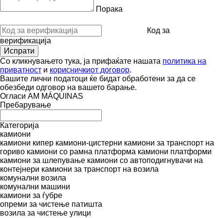
Порака
Код за
верификација
Со кликнувањето тука, ја прифаќате нашата
политика на
приватност
и
корисничкиот договор
.
Вашите лични податоци ќе бидат обработени за да се
обезбеди одговор на вашето барање.
Огласи AM MÁQUINAS
Пребарување
Категорија
камиони
камиони кипер
камиони-цистерни
камиони за транспорт на
гориво
камиони со рамна платформа
камиони платформи
камиони за шлепување
камиони со автоподигнувачи на
контејнери
камиони за транспорт на возила
комунални возила
комунални машини
камиони за ѓубре
опреми за чистење патишта
возила за чистење улици