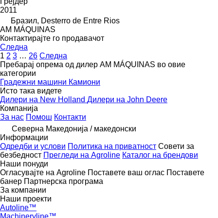
Грејдер
2011
Бразил, Desterro de Entre Rios
AM MÁQUINAS
Контактирајте го продавачот
Следна
1
2
3
…
26
Следна
Пребарај опрема од дилер AM MÁQUINAS во овие
категории
Градежни машини
Камиони
Исто така видете
Дилери на New Holland
Дилери на John Deere
Компанија
За нас
Помош
Контакти
Северна Македонија / македонски
Информации
Одредби и услови
Политика на приватност
Совети за
безбедност
Прегледи на Agroline
Каталог на брендови
Наши понуди
Огласувајте на Agroline
Поставете ваш оглас
Поставете
банер
Партнерска програма
За компании
Наши проекти
Autoline™
Machineryline™