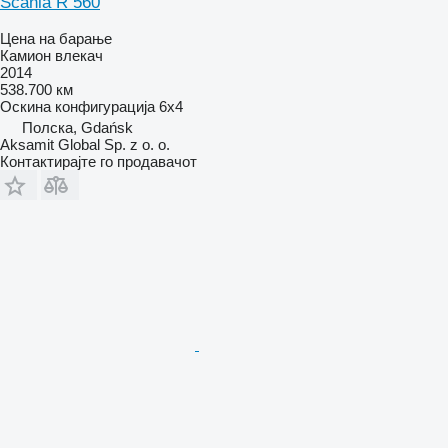
Scania R 560
Цена на барање
Камион влекач
2014
538.700 км
Оскина конфигурација
6x4
Полска, Gdańsk
Aksamit Global Sp. z o. o.
Контактирајте го продавачот