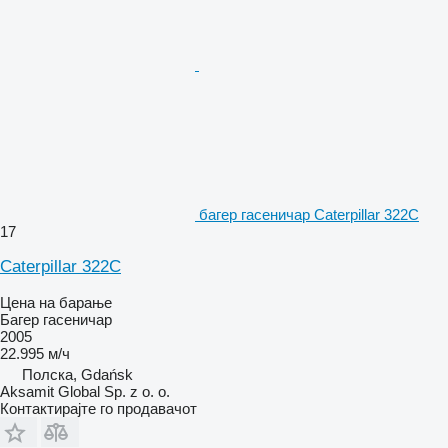
багер гасеничар Caterpillar 322C
17
Caterpillar 322C
Цена на барање
Багер гасеничар
2005
22.995 м/ч
Полска, Gdańsk
Aksamit Global Sp. z o. o.
Контактирајте го продавачот