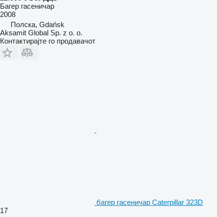
Багер гасеничар
2008
Полска, Gdańsk
Aksamit Global Sp. z o. o.
Контактирајте го продавачот
багер гасеничар Caterpillar 323D
17