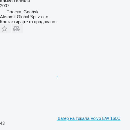
Камион влекач
2007
Полска, Gdańsk
Aksamit Global Sp. z o. o.
Контактирајте го продавачот
багер на тркала Volvo EW 160C
43