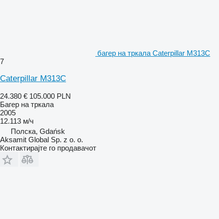
багер на тркала Caterpillar M313C
7
Caterpillar M313C
24.380 €
105.000 PLN
Багер на тркала
2005
12.113 м/ч
Полска, Gdańsk
Aksamit Global Sp. z o. o.
Контактирајте го продавачот