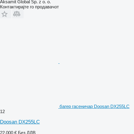
Aksamit Global Sp. z o. o.
Контактирајте го продавачот
багер гасеничар Doosan DX255LC
12
Doosan DX255LC
22.000 €
Без ДДВ