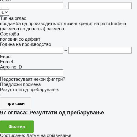
–
Тип на оглас
продажба
од производителот
лизинг
кредит
на рати
trade-in
(размена со доплата)
размена
Состојба
половни
со дефект
Година на производство
–
Евро
Euro 4
Agroline ID
Недостасуваат некои филтри?
Предложи промена
Резултати од пребарување:
-
прикажи
97 огласа:
Резултати од пребарување
Филтер
Сортирање
:
Датум на објавување