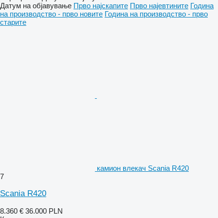
Датум на објавување
Прво најскапите
Прво најевтините
Година
на производство - прво новите
Година на производство - прво
старите
камион влекач Scania R420
7
Scania R420
8.360 €
36.000 PLN