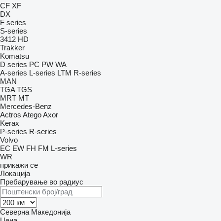
CF
XF
DX
F series
S-series
3412
HD
Trakker
Komatsu
D series
PC
PW
WA
A-series
L-series
LTM
R-series
MAN
TGA
TGS
MRT
MT
Mercedes-Benz
Actros
Atego
Axor
Kerax
P-series
R-series
Volvo
EC
EW
FH
FM
L-series
WR
прикажи се
Локација
Пребарување во радиус
Северна Македонија
Цена