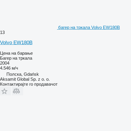
багер на тркала Volvo EW180B
13
Volvo EW180B
Цена на барање
Багер на тркала
2004
4.546 м/ч
Полска, Gdańsk
Aksamit Global Sp. z o. o.
Контактирајте го продавачот