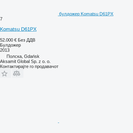
булдожер Komatsu D61PX
7
Komatsu D61PX
52.000 €
Без ДДВ
Булдожер
2013
Полска, Gdańsk
Aksamit Global Sp. z o. o.
Контактирајте го продавачот