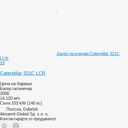
багер гасеничар Caterpillar 321C
LCR
12
Caterpillar 321C LCR
Цена на барање
Багер гасеничар
2006
14.120 м/ч
Сила
103 kW (140 кс)
Полска, Gdańsk
Aksamit Global Sp. z o. o.
Контактирајте го продавачот