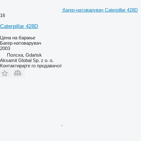
багер-натоварувач Caterpillar 428D
16
Caterpillar 428D
Цена на барање
Багер-натоварувач
2003
Полска, Gdańsk
Aksamit Global Sp. z o. o.
Контактирајте го продавачот