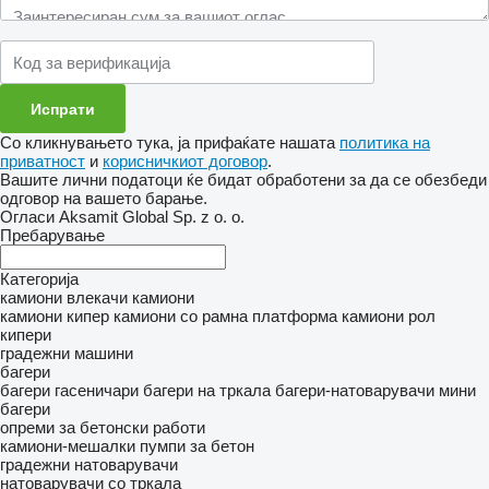
Со кликнувањето тука, ја прифаќате нашата
политика на
приватност
и
корисничкиот договор
.
Вашите лични податоци ќе бидат обработени за да се обезбеди
одговор на вашето барање.
Огласи Aksamit Global Sp. z o. o.
Пребарување
Категорија
камиони влекачи
камиони
камиони кипер
камиони со рамна платформа
камиони рол
кипери
градежни машини
багери
багери гасеничари
багери на тркала
багери-натоварувачи
мини
багери
опреми за бетонски работи
камиони-мешалки
пумпи за бетон
градежни натоварувачи
натоварувачи со тркала