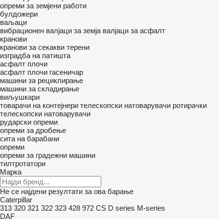
опреми за земјени работи
булдожери
ваљаци
вибрационен валјаци за земја
валјаци за асфалт
кранови
кранови за секакви терени
изградба на патишта
асфалт плочи
асфалт плочи гасеничар
машини за рециклирање
машини за складирање
виљушкари
товарачи на контејнери
телескопски натоварувачи
ротирачки
телескопски натоварувачи
рударски опреми
опреми за дробење
сита на барабани
опреми
опреми за градежни машини
тилтротатори
Марка
Не се најдени резултати за ова барање
Caterpillar
313
320
321
322
323
428
972
CS
D series
M-series
DAF