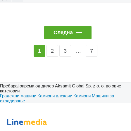
Следна
2
3
…
7
1
Пребарај опрема од дилер Aksamit Global Sp. z o. o. во овие
категории
Градежни машини
Камиони влекачи
Камиони
Машини за
складирање