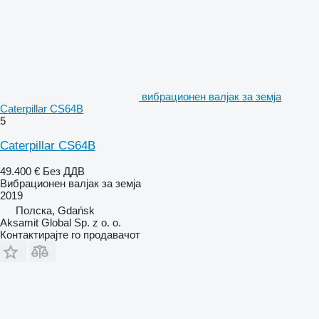
вибрационен валјак за земја
Caterpillar CS64B
5
Caterpillar CS64B
49.400 €
Без ДДВ
Вибрационен валјак за земја
2019
Полска, Gdańsk
Aksamit Global Sp. z o. o.
Контактирајте го продавачот