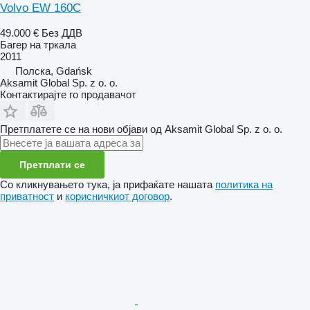
Volvo EW 160C
49.000 €
Без ДДВ
Багер на тркала
2011
Полска, Gdańsk
Aksamit Global Sp. z o. o.
Контактирајте го продавачот
Претплатете се на нови објави од Aksamit Global Sp. z o. o.
Претплати се
Со кликнувањето тука, ја прифаќате нашата
политика на
приватност
и
корисничкиот договор
.