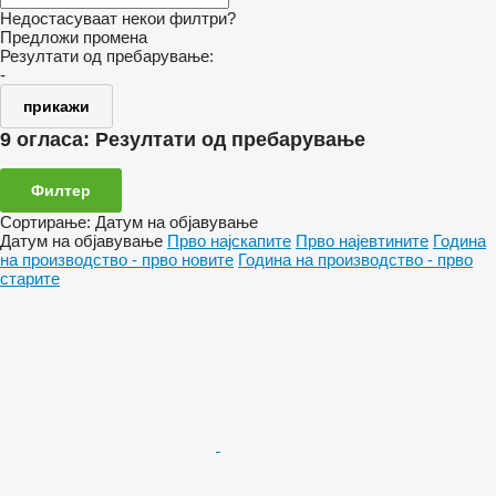
Недостасуваат некои филтри?
Предложи промена
Резултати од пребарување:
-
прикажи
9 огласа:
Резултати од пребарување
Филтер
Сортирање
:
Датум на објавување
Датум на објавување
Прво најскапите
Прво најевтините
Година
на производство - прво новите
Година на производство - прво
старите