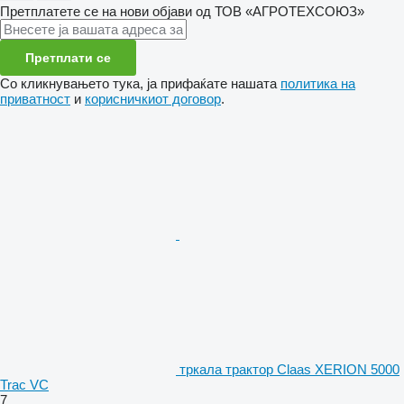
Претплатете се на нови објави од ТОВ «АГРОТЕХСОЮЗ»
Претплати се
Со кликнувањето тука, ја прифаќате нашата
политика на
приватност
и
корисничкиот договор
.
тркала трактор Claas XERION 5000
Trac VC
7