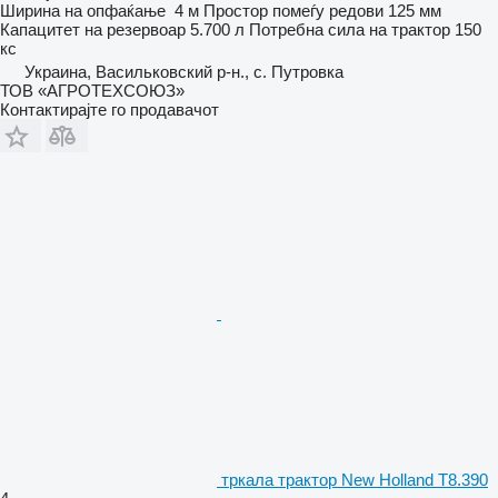
Ширина на опфаќање
4 м
Простор помеѓу редови
125 мм
Капацитет на резервоар
5.700 л
Потребна сила на трактор
150
кс
Украина, Васильковский р-н., с. Путровка
ТОВ «АГРОТЕХСОЮЗ»
Контактирајте го продавачот
тркала трактор New Holland T8.390