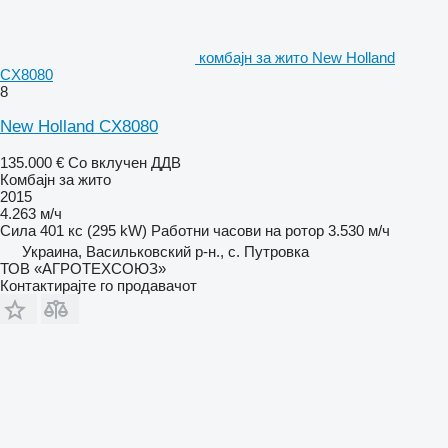
комбајн за жито New Holland
CX8080
8
New Holland CX8080
135.000 €
Со вклучен ДДВ
Комбајн за жито
2015
4.263 м/ч
Сила
401 кс (295 kW)
Работни часови на ротор
3.530 м/ч
Украина, Васильковский р-н., с. Путровка
ТОВ «АГРОТЕХСОЮЗ»
Контактирајте го продавачот