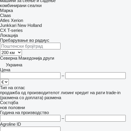
машини за сеење и садење
комбинирани сеалки
Марка
Claas
Atles
Xerion
Junkkari
New Holland
CX
T-series
Локација
Пребарување во радиус
Северна Македонија
други
Украина
Цена
–
Тип на оглас
продажба
од производителот
лизинг
кредит
на рати
trade-in
(размена со доплата)
размена
Состојба
нов
половни
Година на производство
–
Agroline ID