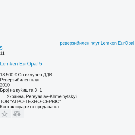
реверзибилен плуг Lemken EurOpal
5
11
Lemken EurOpal 5
13.500 €
Со вклучен ДДВ
Реверзибилен плуг
2010
Број на куќишта
3+1
Украина, Pereyaslav-Khmelnytskyi
ТОВ "АГРО-ТЕХНО-СЕРВІС"
Контактирајте го продавачот