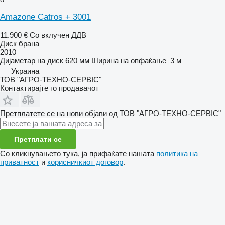
Amazone Catros + 3001
11.900 €
Со вклучен ДДВ
Диск брана
2010
Дијаметар на диск
620 мм
Ширина на опфаќање
3 м
Украина
ТОВ "АГРО-ТЕХНО-СЕРВІС"
Контактирајте го продавачот
Претплатете се на нови објави од ТОВ "АГРО-ТЕХНО-СЕРВІС"
Претплати се
Со кликнувањето тука, ја прифаќате нашата
политика на
приватност
и
корисничкиот договор
.