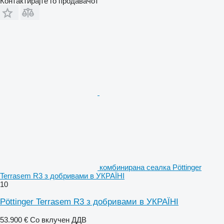
Контактирајте го продавачот
комбинирана сеалка Pöttinger
Terrasem R3 з добривами в УКРАЇНІ
10
Pöttinger Terrasem R3 з добривами в УКРАЇНІ
53.900 €
Со вклучен ДДВ