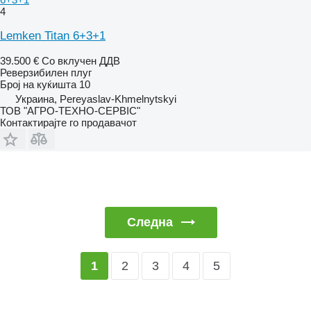
4
Lemken Titan 6+3+1
39.500 €
Со вклучен ДДВ
Реверзибилен плуг
Број на куќишта
10
Украина, Pereyaslav-Khmelnytskyi
ТОВ "АГРО-ТЕХНО-СЕРВІС"
Контактирајте го продавачот
Следна
2
3
4
5
1