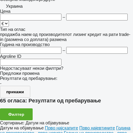
Украина
Цена
–
Тип на оглас
продажба
наем
од производителот
лизинг
кредит
на рати
trade-
in (размена со доплата)
размена
Година на производство
–
Agroline ID
Недостасуваат некои филтри?
Предложи промена
Резултати од пребарување:
-
прикажи
65 огласа:
Резултати од пребарување
Филтер
Сортирање
:
Датум на објавување
Датум на објавување
Прво најскапите
Прво најевтините
Година
на производство - прво новите
Година на производство - прво