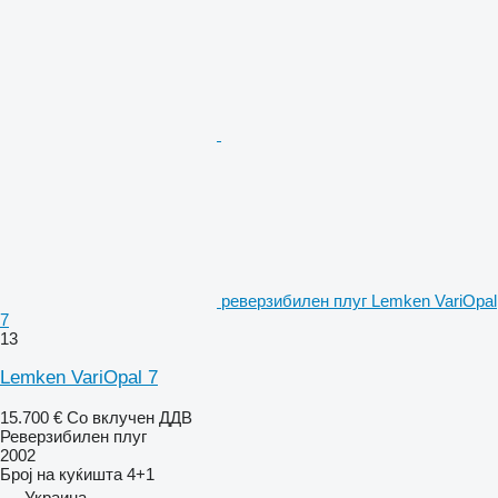
реверзибилен плуг Lemken VariOpal
7
13
Lemken VariOpal 7
15.700 €
Со вклучен ДДВ
Реверзибилен плуг
2002
Број на куќишта
4+1
Украина