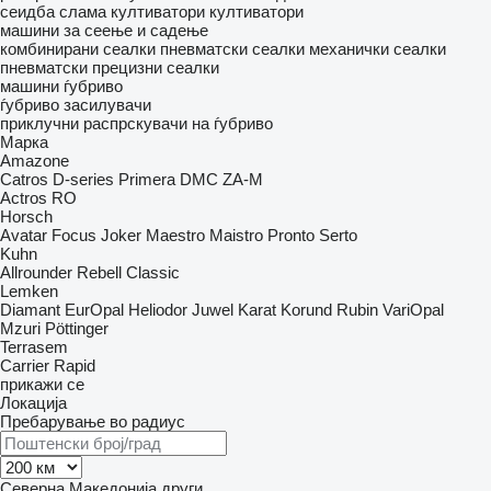
сеидба
слама култиватори
култиватори
машини за сеење и садење
комбинирани сеалки
пневматски сеалки
механички сеалки
пневматски прецизни сеалки
машини ѓубриво
ѓубриво засилувачи
приклучни распрскувачи на ѓубриво
Марка
Amazone
Catros
D-series
Primera DMC
ZA-M
Actros RO
Horsch
Avatar
Focus
Joker
Maestro
Maistro
Pronto
Serto
Kuhn
Allrounder
Rebell Classic
Lemken
Diamant
EurOpal
Heliodor
Juwel
Karat
Korund
Rubin
VariOpal
Mzuri
Pöttinger
Terrasem
Carrier
Rapid
прикажи се
Локација
Пребарување во радиус
Северна Македонија
други