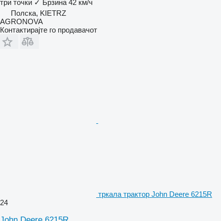
три точки
✓
Брзина
42 км/ч
Полска, KIETRZ
AGRONOVA
Контактирајте го продавачот
тркала трактор John Deere 6215R
24
John Deere 6215R