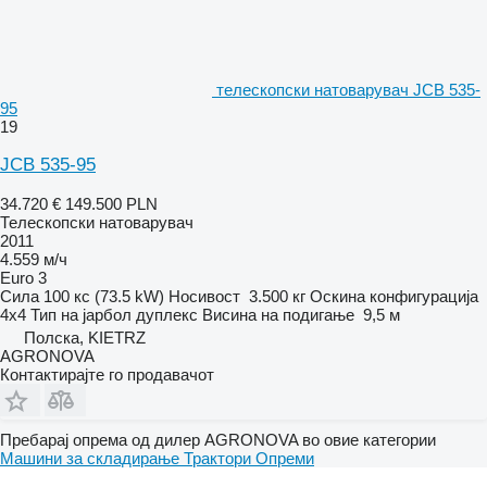
телескопски натоварувач JCB 535-
95
19
JCB 535-95
34.720 €
149.500 PLN
Телескопски натоварувач
2011
4.559 м/ч
Euro 3
Сила
100 кс (73.5 kW)
Носивост
3.500 кг
Оскина конфигурација
4x4
Тип на јарбол
дуплекс
Висина на подигање
9,5 м
Полска, KIETRZ
AGRONOVA
Контактирајте го продавачот
Пребарај опрема од дилер AGRONOVA во овие категории
Машини за складирање
Трактори
Опреми