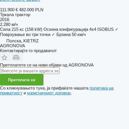
111.900 €
482.000 PLN
Тркала трактор
2016
2.280 м/ч
Сила
215 кс (158 kW)
Оскина конфигурација
4x4
ISOBUS
✓
Поврзување во три точки
✓
Брзина
50 км/ч
Полска, KIETRZ
AGRONOVA
Контактирајте го продавачот
Претплатете се на нови објави од AGRONOVA
Претплати се
Со кликнувањето тука, ја прифаќате нашата
политика на
приватност
и
корисничкиот договор
.