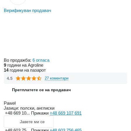
Верификуван продавач
Во продажба:
6 огласа
9
години на Agroline
14
години на пазарот
4.5
27 коментари
Претплатете се на продавач
Paweł
Јазици:
полски, англиски
+48 669 10...
Прикажи
+48 669 107 691
Јавете ми се
+48 603 75...
Прикажи
+48 603 756 465