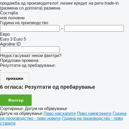
продажба
од производителот
лизинг
кредит
на рати
trade-in
(размена со доплата)
размена
Состојба
нов
половни
Година на производство
–
Евро
Euro 3
Euro 5
Agroline ID
Недостасуваат некои филтри?
Предложи промена
Резултати од пребарување:
-
прикажи
6 огласа:
Резултати од пребарување
Филтер
Сортирање
:
Датум на објавување
Датум на објавување
Прво најскапите
Прво најевтините
Година
на производство - прво новите
Година на производство - прво
старите