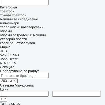
Категорија
трактори
тркала трактори
машини за складирање
виљушкари
телескопски натоварувачи
опреми
опреми за градежни машини
утоварни лопати
корпи за натоварувач
Марка
JCB
525
535
560
John Deere
6140
6215
Локација
Пребарување во радиус
Северна Македонија
Цена
–
Тип на оглас