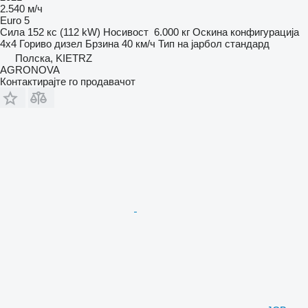
2.540 м/ч
Euro 5
Сила
152 кс (112 kW)
Носивост
6.000 кг
Оскина конфигурација
4x4
Гориво
дизел
Брзина
40 км/ч
Тип на јарбол
стандард
Полска, KIETRZ
AGRONOVA
Контактирајте го продавачот