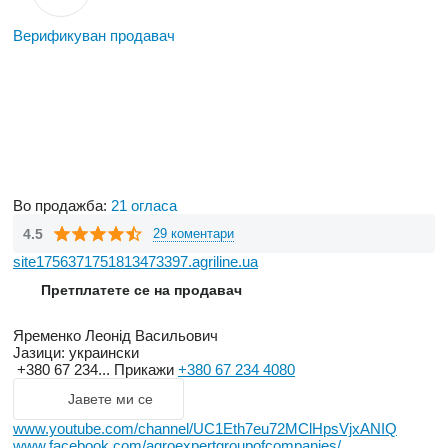
Верификуван продавач
Во продажба:
21 огласа
4.5
29 коментари
site1756371751813473397.agriline.ua
Претплатете се на продавач
Яременко Леонід Васильович
Јазици:
украински
+380 67 234...
Прикажи
+380 67 234 4080
Јавете ми се
www.youtube.com/channel/UC1Eth7eu72MClHpsVjxANIQ
www.facebook.com/agroexpertgroupofcompanies/