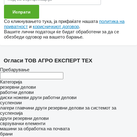
Со кликнувањето тука, ја прифаќате нашата
политика на
приватност
и
корисничкиот договор
.
Вашите лични податоци ќе бидат обработени за да се
обезбеди одговор на вашето барање.
Огласи ТОВ АГРО ЕКСПЕРТ ТЕХ
Пребарување
Категорија
резервни делови
работни делови
диски
ножеви
други работни делови
суспензии
лагери
главчини
други резервни делови за системот за
суспензија
други резервни делови
сврзувачки елементи
машини за обработка на почвата
брани