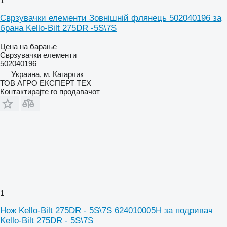
1
Сврзувачки елементи Зовнішній флянець 502040196 за
брана Kello-Bilt 275DR -5S\7S
Цена на барање
Сврзувачки елементи
502040196
Украина, м. Кагарлик
ТОВ АГРО ЕКСПЕРТ ТЕХ
Контактирајте го продавачот
1
Нож Kello-Bilt 275DR - 5S\7S 624010005H за подривач
Kello-Bilt 275DR - 5S\7S