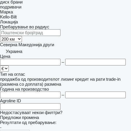
диск брани
подривачи
Марка
Kello-Bilt
Локација
Пребарување во радиус
Северна Македонија
други
Украина
Цена
–
Тип на оглас
продажба
од производителот
лизинг
кредит
на рати
trade-in
(размена со доплата)
размена
Година на производство
–
Agroline ID
Недостасуваат некои филтри?
Предложи промена
Резултати од пребарување:
-