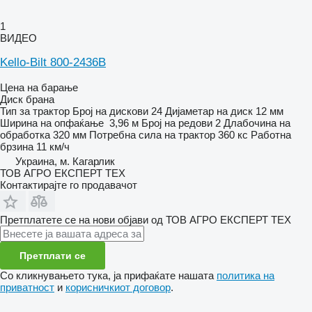
1
ВИДЕО
Kello-Bilt 800-2436B
Цена на барање
Диск брана
Тип
за трактор
Број на дискови
24
Дијаметар на диск
12 мм
Ширина на опфаќање
3,96 м
Број на редови
2
Длабочина на
обработка
320 мм
Потребна сила на трактор
360 кс
Работна
брзина
11 км/ч
Украина, м. Кагарлик
ТОВ АГРО ЕКСПЕРТ ТЕХ
Контактирајте го продавачот
Претплатете се на нови објави од ТОВ АГРО ЕКСПЕРТ ТЕХ
Претплати се
Со кликнувањето тука, ја прифаќате нашата
политика на
приватност
и
корисничкиот договор
.