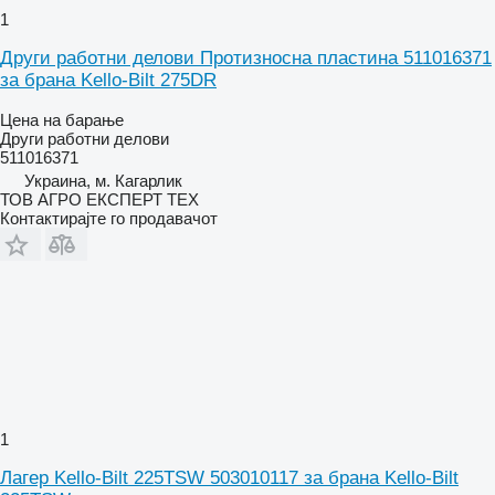
1
Други работни делови Протизносна пластина 511016371
за брана Kello-Bilt 275DR
Цена на барање
Други работни делови
511016371
Украина, м. Кагарлик
ТОВ АГРО ЕКСПЕРТ ТЕХ
Контактирајте го продавачот
1
Лагер Kello-Bilt 225TSW 503010117 за брана Kello-Bilt