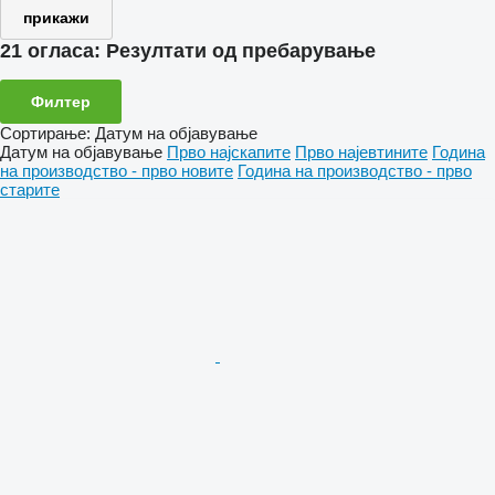
прикажи
21 огласа:
Резултати од пребарување
Филтер
Сортирање
:
Датум на објавување
Датум на објавување
Прво најскапите
Прво најевтините
Година
на производство - прво новите
Година на производство - прво
старите