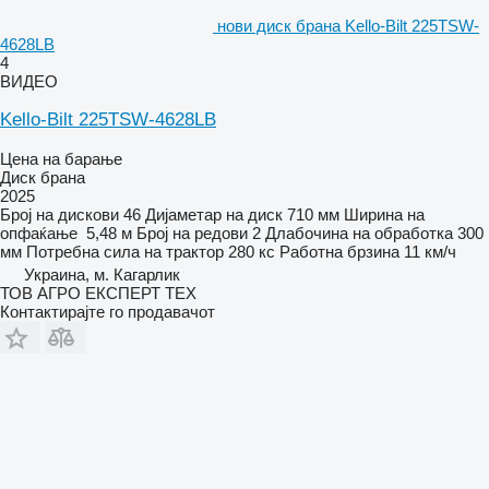
нови диск брана Kello-Bilt 225TSW-
4628LB
4
ВИДЕО
Kello-Bilt 225TSW-4628LB
Цена на барање
Диск брана
2025
Број на дискови
46
Дијаметар на диск
710 мм
Ширина на
опфаќање
5,48 м
Број на редови
2
Длабочина на обработка
300
мм
Потребна сила на трактор
280 кс
Работна брзина
11 км/ч
Украина, м. Кагарлик
ТОВ АГРО ЕКСПЕРТ ТЕХ
Контактирајте го продавачот