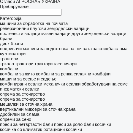
Огласи АГРОСНАБ УКРАЇНА
Пребарување
Категорија
машини за обработка на почвата
реверзибилни плугови
земјоделски валјаци
прстенести валјаци
мазни валјаци
други земјоделски валјаци
брани
диск брани
подривачи
машини за подготовка на почвата за сеидба
слама
култиватори
трактори
тркала трактори
трактори гасеничари
комбајни
комбајни за жито
комбајни за репка
силажни комбајни
машини за сеење и садење
комбинирани сеалки
механички сеалки
обработувачи на семе
пневматски сеалки
опрема за сточарство
опрема за сточарство
мешалки за сточна храна
вертикални миксери за сточна храна
дробилки за слама
опреми за сено
преси за четвртасти бали
преси за роло бали
косачки
косачка со климатик
ротациони косачки