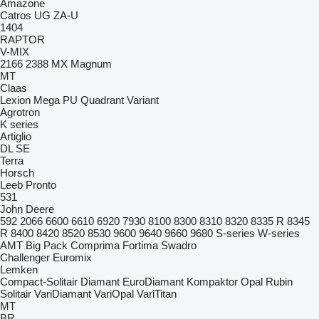
Amazone
Catros
UG
ZA-U
1404
RAPTOR
V-MIX
2166
2388
MX
Magnum
MT
Claas
Lexion
Mega
PU
Quadrant
Variant
Agrotron
K series
Artiglio
DL
SE
Terra
Horsch
Leeb
Pronto
531
John Deere
592
2066
6600
6610
6920
7930
8100
8300
8310
8320
8335 R
8345
R
8400
8420
8520
8530
9600
9640
9660
9680
S-series
W-series
AMT
Big Pack
Comprima
Fortima
Swadro
Challenger
Euromix
Lemken
Compact-Solitair
Diamant
EuroDiamant
Kompaktor
Opal
Rubin
Solitair
VariDiamant
VariOpal
VariTitan
MT
BR