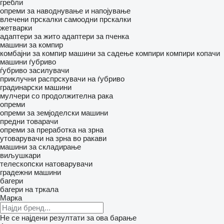
гребли
опреми за наводнување и напојување
влечени прскалки
самоодни прскалки
жетварки
адаптери за жито
адаптери за пченка
машини за компир
комбајни за компир
машини за садење компири
компири копачи
машини ѓубриво
ѓубриво засилувачи
приклучни распрскувачи на ѓубриво
градинарски машини
мулчери со продолжителна рака
опреми
опреми за земјоделски машини
предни товарачи
опреми за преработка на зрна
утоварувачи на зрна во ракави
машини за складирање
виљушкари
телескопски натоварувачи
градежни машини
багери
багери на тркала
Марка
Не се најдени резултати за ова барање