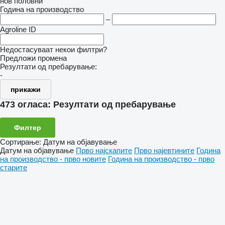
нов
половни
Година на производство
–
Agroline ID
Недостасуваат некои филтри?
Предложи промена
Резултати од пребарување:
-
прикажи
473 огласа:
Резултати од пребарување
Филтер
Сортирање
:
Датум на објавување
Датум на објавување
Прво најскапите
Прво најевтините
Година
на производство - прво новите
Година на производство - прво
старите