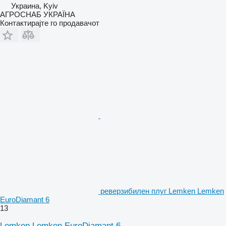
Украина, Kyiv
АГРОСНАБ УКРАЇНА
Контактирајте го продавачот
реверзибилен плуг Lemken Lemken
EuroDiamant 6
13
Lemken Lemken EuroDiamant 6