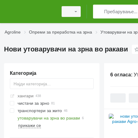
Agroline
Опреми за преработка на зрна
Утоварувачи на зр
Нови утоварувачи на зрна во ракави
Категорија
6 огласа:
У
хангари
чистачи за зрно
транспортери за жито
утоварувачи на зрна во ракави
прикажи се