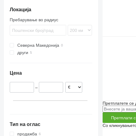
Локација
Пребарување во радиус
Северна Македонија
други
Аргентина
Цена
–
Претплатете се 
Претплати с
Тип на оглас
Со кликнувањето
продажба