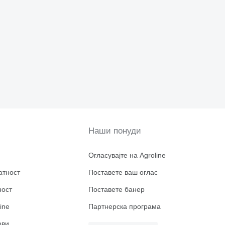
Наши понуди
Огласувајте на Agroline
атност
Поставете ваш оглас
ност
Поставете банер
ine
Партнерска програма
ови