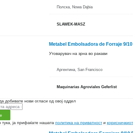
Полска, Nowa Dąbia
SLAWEK-MASZ
Metabel Embolsadora de Forraje 9/10
Утоварувач на зрна во ракави
Аргентина, San Francisco
Maquinarias Agroviales Geferlist
да добивате нови огласи од овој оддел
е
 тука, ја прифаќате нашата
политика на приватност
и
корисничкиот