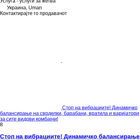
Услуга - услуги за жетва
Украина, Uman
Контактирајте го продавачот
Стоп на вибрациите! Динамичко
балансирање на сврделки, барабани, вратила и варијатори
за сите видови комбајни!
8
Стоп на вибрациите! Динамичко балансирање