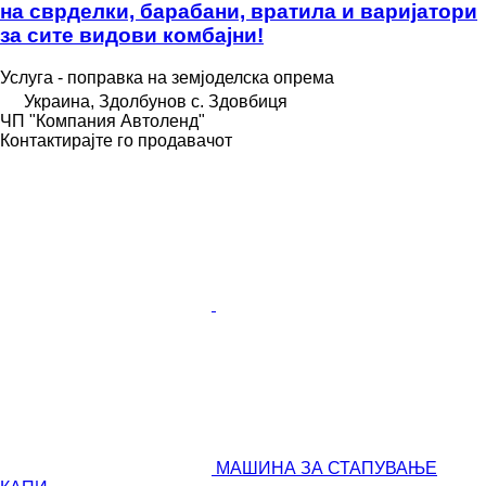
на сврделки, барабани, вратила и варијатори
за сите видови комбајни!
Услуга - поправка на земјоделска опрема
Украина, Здолбунов с. Здовбиця
ЧП "Компания Автоленд"
Контактирајте го продавачот
МАШИНА ЗА СТАПУВАЊЕ