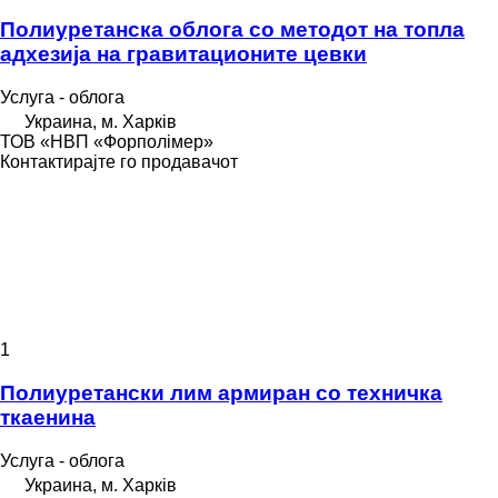
Полиуретанска облога со методот на топла
адхезија на гравитационите цевки
Услуга - облога
Украина, м. Харків
ТОВ «НВП «Форполімер»
Контактирајте го продавачот
1
Полиуретански лим армиран со техничка
ткаенина
Услуга - облога
Украина, м. Харків