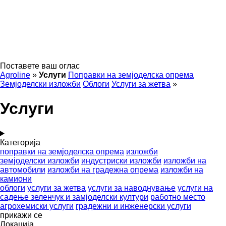
Поставете ваш оглас
Agroline
»
Услуги
Поправки на земјоделска опрема
Земјоделски изложби
Облоги
Услуги за жетва
»
Услуги
Категорија
поправки на земјоделска опрема
изложби
земјоделски изложби
индустриски изложби
изложби на
автомобили
изложби на градежна опрема
изложби на
камиони
облоги
услуги за жетва
услуги за наводнување
услуги на
садење зеленчук и замјоделски култури
работно место
агрохемиски услуги
градежни и инженерски услуги
прикажи се
Локација