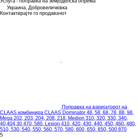
Услуга - поправка на земјоделска опрема
Украина, Добровеличківка
Контактирајте го продавачот
Поправка на варијаторот на
CLAAS комбинира CLAAS Dominator 48, 58, 68, 78, 88, 98,
Mega 202, 203, 204, 208, 218, Medion 310, 320, 330, 340,
40,404,30 470, 580, Lexion 410, 420, 430, 440, 450, 460, 480,
510, 530, 540, 550, 560, 570, 580, 600, 650, 650, 500 870
5