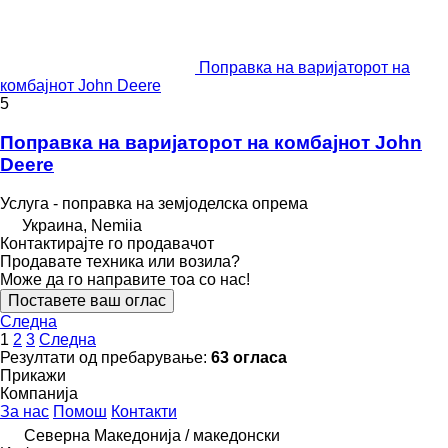
Поправка на варијаторот на
комбајнот John Deere
5
Поправка на варијаторот на комбајнот John
Deere
Услуга - поправка на земјоделска опрема
Украина, Nemiia
Контактирајте го продавачот
Продавате техника или возила?
Може да го направите тоа со нас!
Поставете ваш оглас
Следна
1
2
3
Следна
Резултати од пребарување:
63 огласа
Прикажи
Компанија
За нас
Помош
Контакти
Северна Македонија / македонски