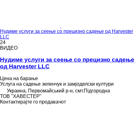
Нудиме услуги за сеење со прецизно садење од Harvester
LLC
24
ВИДЕО
Нудиме услуги за сеење со прецизно садење
од Harvester LLC
Цена на барање
Услуга на садење зеленчук и замјоделски култури
Украина, Первомайський р-н, смт.Підгородна
ТОВ "ХАВЕСТЕР"
Контактирајте го продавачот