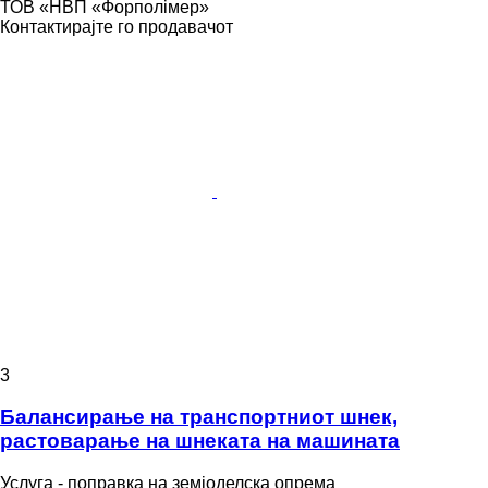
ТОВ «НВП «Форполімер»
Контактирајте го продавачот
3
Балансирање на транспортниот шнек,
растоварање на шнеката на машината
Услуга - поправка на земјоделска опрема