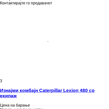
Контактирајте го продавачот
3
Изнајми комбајн Caterpillar Lexion 480 со
екипаж
Цена на барање