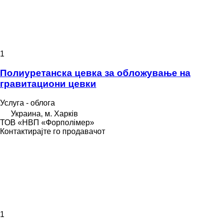
1
Полиуретанска цевка за обложување на
гравитациони цевки
Услуга - облога
Украина, м. Харків
ТОВ «НВП «Форполімер»
Контактирајте го продавачот
1