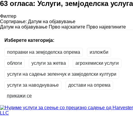
63 огласа:
Услуги, земјоделска услуга
Филтер
Сортирање
:
Датум на објавување
Датум на објавување
Прво најскапите
Прво најевтините
Изберете категорија:
поправки на земјоделска опрема
изложби
облоги
услуги за жетва
агрохемиски услуги
услуги на садење зеленчук и замјоделски култури
услуги за наводнување
достави на опрема
прикажи се