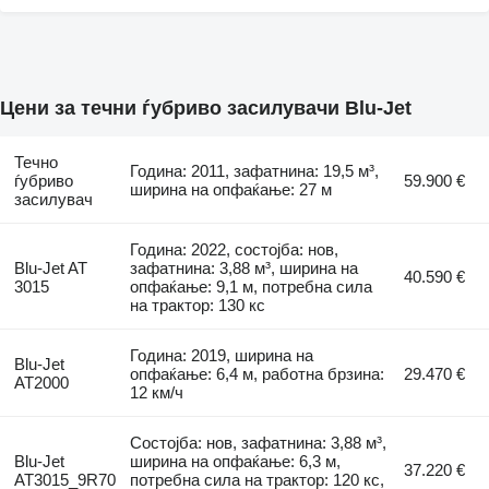
Цени за течни ѓубриво засилувачи Blu-Jet
Течно
Година: 2011, зафатнина: 19,5 м³,
ѓубриво
59.900 €
ширина на опфаќање: 27 м
засилувач
Година: 2022, состојба: нов,
Blu-Jet AT
зафатнина: 3,88 м³, ширина на
40.590 €
3015
опфаќање: 9,1 м, потребна сила
на трактор: 130 кс
Година: 2019, ширина на
Blu-Jet
опфаќање: 6,4 м, работна брзина:
29.470 €
AT2000
12 км/ч
Состојба: нов, зафатнина: 3,88 м³,
Blu-Jet
ширина на опфаќање: 6,3 м,
37.220 €
AT3015_9R70
потребна сила на трактор: 120 кс,