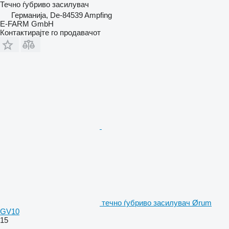
Течно ѓубриво засилувач
Германија, De-84539 Ampfing
E-FARM GmbH
Контактирајте го продавачот
течно ѓубриво засилувач Ørum
GV10
15