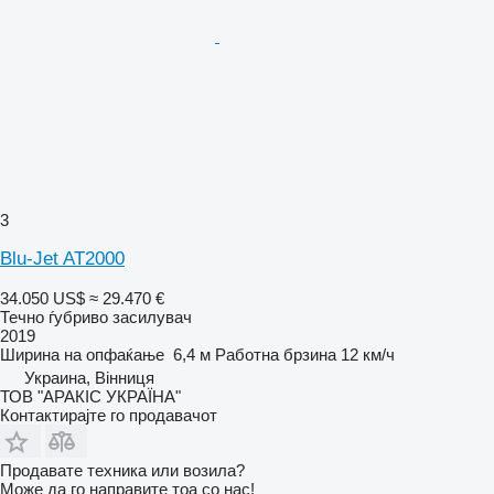
3
Blu-Jet AT2000
34.050 US$
≈ 29.470 €
Течно ѓубриво засилувач
2019
Ширина на опфаќање
6,4 м
Работна брзина
12 км/ч
Украина, Вінниця
ТОВ "АРАКІС УКРАЇНА"
Контактирајте го продавачот
Продавате техника или возила?
Може да го направите тоа со нас!