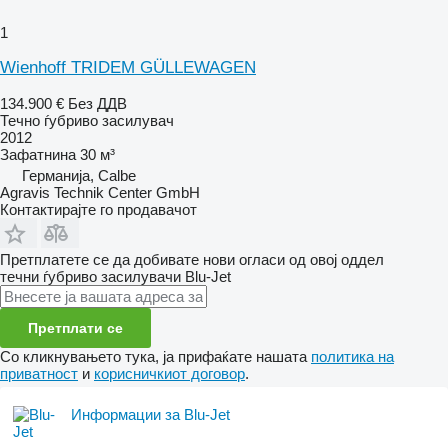
1
Wienhoff TRIDEM GÜLLEWAGEN
134.900 €
Без ДДВ
Течно ѓубриво засилувач
2012
Зафатнина
30 м³
Германија, Calbe
Agravis Technik Center GmbH
Контактирајте го продавачот
Претплатете се да добивате нови огласи од овој оддел
течни ѓубриво засилувачи
Blu-Jet
Претплати се
Со кликнувањето тука, ја прифаќате нашата
политика на
приватност
и
корисничкиот договор
.
Информации за Blu-Jet