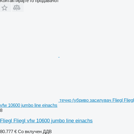
Контактирајте го продавачот
течно ѓубриво засилувач Fliegl Fliegl
vfw 10600 jumbo line einachs
8
Fliegl Fliegl vfw 10600 jumbo line einachs
80.777 €
Со вклучен ДДВ