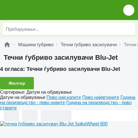
Машини ѓубриво
Течни ѓубриво засилувачи
Течни 
Течни ѓубриво засилувачи Blu-Jet
4 огласа:
Течни ѓубриво засилувачи Blu-Jet
Филтер
Сортирање
:
Датум на објавување
Датум на објавување
Прво најскапите
Прво најевтините
Година
на производство - прво новите
Година на производство - прво
старите