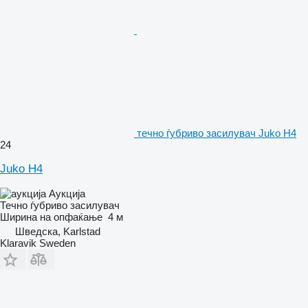
течно ѓубриво засилувач Juko H4
24
Juko H4
Аукција
Течно ѓубриво засилувач
Ширина на опфаќање
4 м
Шведска, Karlstad
Klaravik Sweden