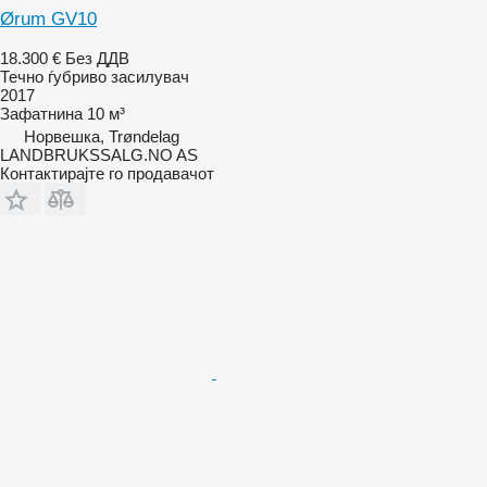
Ørum GV10
18.300 €
Без ДДВ
Течно ѓубриво засилувач
2017
Зафатнина
10 м³
Норвешка, Trøndelag
LANDBRUKSSALG.NO AS
Контактирајте го продавачот