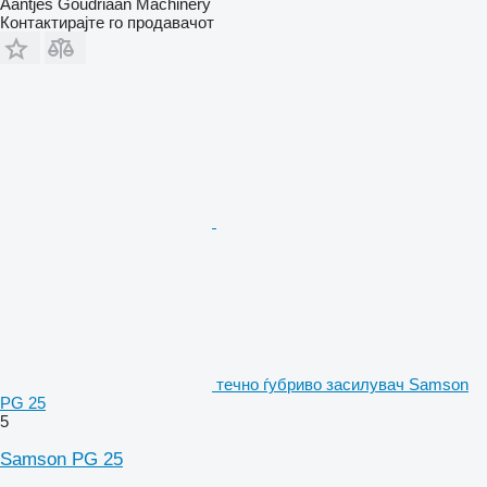
Aantjes Goudriaan Machinery
Контактирајте го продавачот
течно ѓубриво засилувач Samson
PG 25
5
Samson PG 25