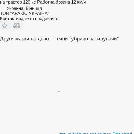
на трактор
120 кс
Работна брзина
12 км/ч
Украина, Вінниця
ТОВ "АРАКІС УКРАЇНА"
Контактирајте го продавачот
Други марки во делот "Течни ѓубриво засилувачи"