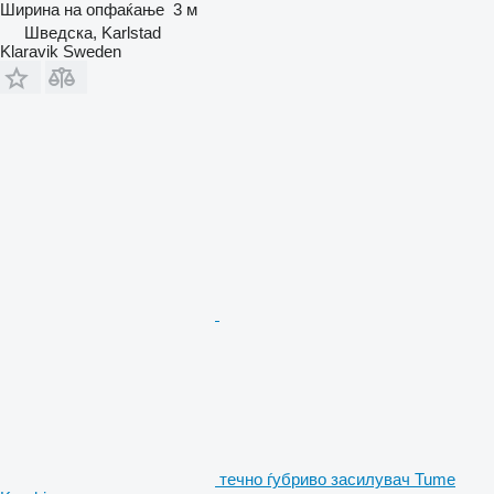
Ширина на опфаќање
3 м
Шведска, Karlstad
Klaravik Sweden
течно ѓубриво засилувач Tume