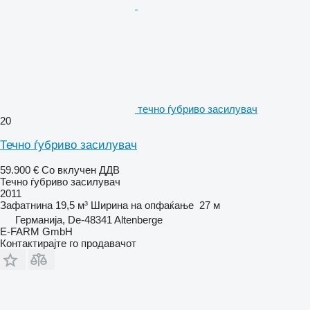
течно ѓубриво засилувач
20
Течно ѓубриво засилувач
59.900 €
Со вклучен ДДВ
Течно ѓубриво засилувач
2011
Зафатнина
19,5 м³
Ширина на опфаќање
27 м
Германија, De-48341 Altenberge
E-FARM GmbH
Контактирајте го продавачот