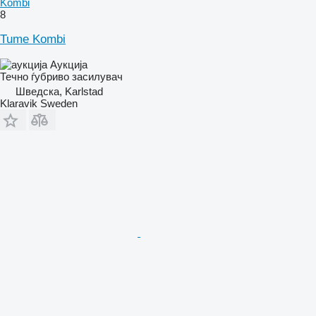
Kombi
8
Tume Kombi
Аукција
Течно ѓубриво засилувач
Шведска, Karlstad
Klaravik Sweden