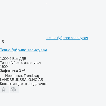
течно ѓубриво засилувач
15
Течно ѓубриво засилувач
1.000 €
Без ДДВ
Течно ѓубриво засилувач
1900
Зафатнина
3 м³
Норвешка, Trøndelag
LANDBRUKSSALG.NO AS
Контактирајте го продавачот