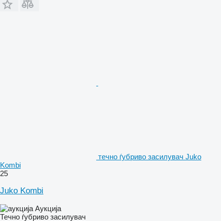
течно ѓубриво засилувач Juko
Kombi
25
Juko Kombi
Аукција
Течно ѓубриво засилувач