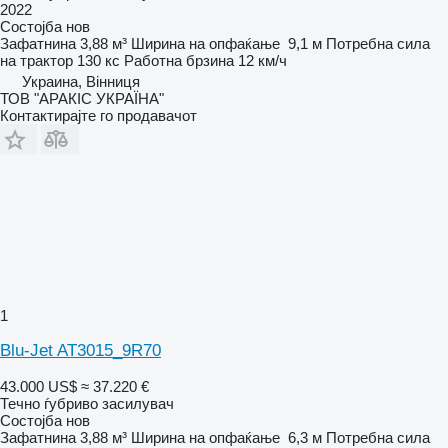
2022
Состојба
нов
Зафатнина
3,88 м³
Ширина на опфаќање
9,1 м
Потребна сила
на трактор
130 кс
Работна брзина
12 км/ч
Украина, Вінниця
ТОВ "АРАКІС УКРАЇНА"
Контактирајте го продавачот
1
Blu-Jet AT3015_9R70
43.000 US$
≈ 37.220 €
Течно ѓубриво засилувач
Состојба
нов
Зафатнина
3,88 м³
Ширина на опфаќање
6,3 м
Потребна сила