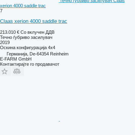
течно ѓубриво засилувач Claas
xerion 4000 saddle trac
7
Claas xerion 4000 saddle trac
213.010 €
Со вклучен ДДВ
Течно ѓубриво засилувач
2019
Оскина конфигурација
4x4
Германија, De-64354 Reinheim
E-FARM GmbH
Контактирајте го продавачот