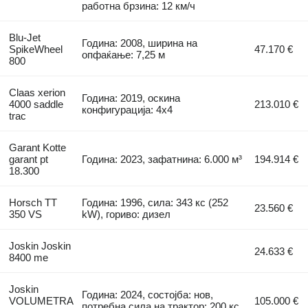
работна брзина: 12 км/ч
Blu-Jet
Година: 2008, ширина на
SpikeWheel
47.170 €
опфаќање: 7,25 м
800
Claas xerion
Година: 2019, оскина
4000 saddle
213.010 €
конфигурација: 4x4
trac
Garant Kotte
garant pt
Година: 2023, зафатнина: 6.000 м³
194.914 €
18.300
Horsch TT
Година: 1996, сила: 343 кс (252
23.560 €
350 VS
kW), гориво: дизел
Joskin Joskin
24.633 €
8400 me
Joskin
Година: 2024, состојба: нов,
VOLUMETRA
105.000 €
потребна сила на трактор: 200 кс