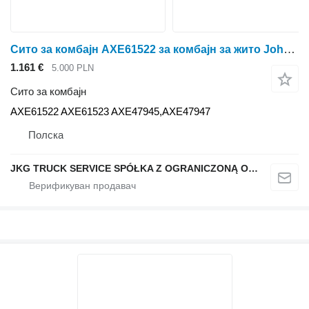
Сито за комбајн AXE61522 за комбајн за жито John Deere T660
1.161 €
5.000 PLN
Сито за комбајн
AXE61522 AXE61523 AXE47945,AXE47947
Полска
JKG TRUCK SERVICE SPÓŁKA Z OGRANICZONĄ ODPOWIEDZIALNOŚCIĄ