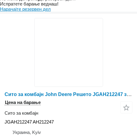
Испратете барање веднаш!
Нарачајте резервен дел
Сито за комбајн John Deere Решето JGAH212247 за комбајн за жито John Deere
Цена на барање
Сито за комбајн
JGAH212247 AH212247
Украина, Kyiv