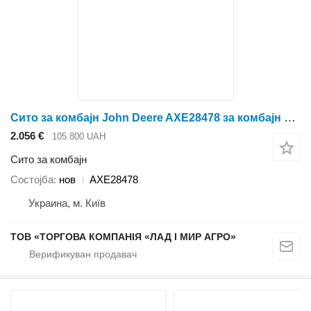
Сито за комбајн John Deere AXE28478 за комбајн за жито John Deere S650
2.056 €
105.800 UAH
Сито за комбајн
Состојба
нов
AXE28478
Украина, м. Київ
ТОВ «ТОРГОВА КОМПАНІЯ «ЛАД І МИР АГРО»