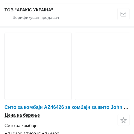
ТОВ "АРАКІС УКРАЇНА"
Сито за комбајн AZ46426 за комбајн за жито John Deere 1177
Цена на барање
Сито за комбајн