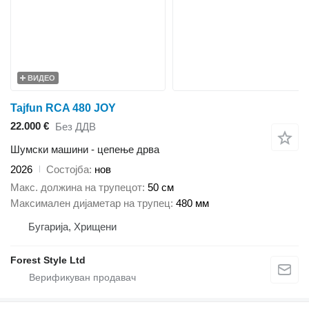
ВИДЕО
Tajfun RCA 480 JOY
22.000 €
Без ДДВ
Шумски машини - цепење дрва
2026
Состојба
нов
Макс. должина на трупецот
50 см
Максимален дијаметар на трупец
480 мм
Бугарија, Хрищени
Forest Style Ltd