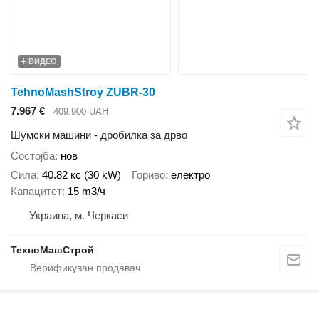
ВИДЕО
TehnoMashStroy ZUBR-30
7.967 €
409.900 UAH
Шумски машини - дробилка за дрво
Состојба
нов
Сила
40.82 кс (30 kW)
Гориво
електро
Капацитет
15 m3/ч
Украина, м. Черкаси
ТехноМашСтрой