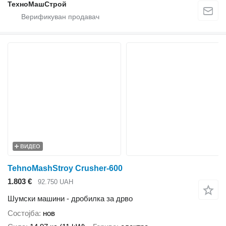
ТехноМашСтрой
ВИДЕО
TehnoMashStroy Crusher-600
1.803 €
92.750 UAH
Шумски машини - дробилка за дрво
Состојба
нов