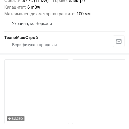
Сила
14.97 кс (11 kW)
Гориво
електро
Капацитет
6 m3/ч
Максимален дијаметар на гранките
100 мм
Украина, м. Черкаси
ТехноМашСтрой
ВИДЕО