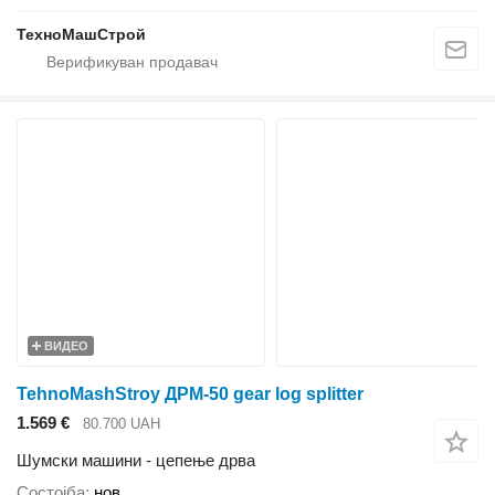
ТехноМашСтрой
ВИДЕО
TehnoMashStroy ДРМ-50 gear log splitter
1.569 €
80.700 UAH
Шумски машини - цепење дрва
Состојба
нов