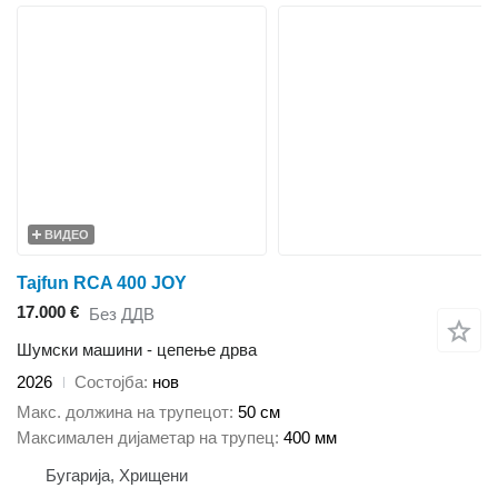
ВИДЕО
Tajfun RCA 400 JOY
17.000 €
Без ДДВ
Шумски машини - цепење дрва
2026
Состојба
нов
Макс. должина на трупецот
50 см
Максимален дијаметар на трупец
400 мм
Бугарија, Хрищени