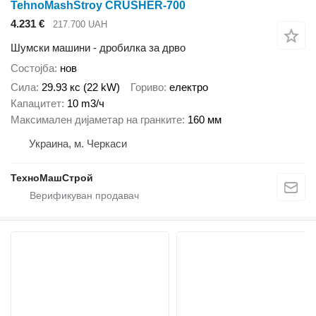
TehnoMashStroy CRUSHER-700
4.231 €
217.700 UAH
Шумски машини - дробилка за дрво
Состојба
нов
Сила
29.93 кс (22 kW)
Гориво
електро
Капацитет
10 m3/ч
Максимален дијаметар на гранките
160 мм
Украина, м. Черкаси
ТехноМашСтрой