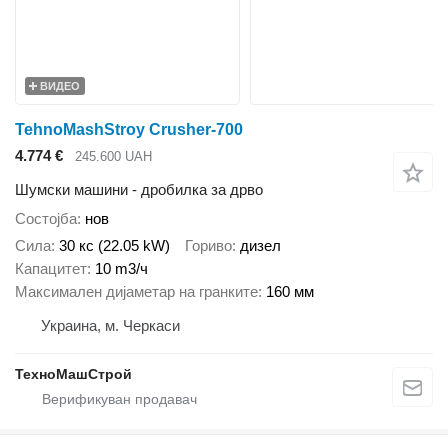
ВИДЕО
TehnoMashStroy Crusher-700
4.774 €
245.600 UAH
Шумски машини - дробилка за дрво
Состојба
нов
Сила
30 кс (22.05 kW)
Гориво
дизел
Капацитет
10 m3/ч
Максимален дијаметар на гранките
160 мм
Украина, м. Черкаси
ТехноМашСтрой