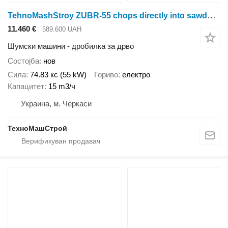
TehnoMashStroy ZUBR-55 chops directly into sawdust, 55 kW
11.460 €
589.600 UAH
Шумски машини - дробилка за дрво
Состојба
нов
Сила
74.83 кс (55 kW)
Гориво
електро
Капацитет
15 m3/ч
Украина, м. Черкаси
ТехноМашСтрой