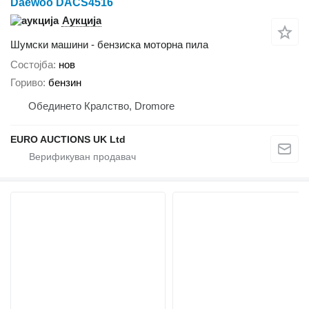
Daewoo DACS4516
Аукција
Шумски машини - бензиска моторна пила
Состојба
нов
Гориво
бензин
Обединето Кралство, Dromore
EURO AUCTIONS UK Ltd