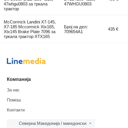
47whgu0803 за тркала
47WHGU0803
трактор
McCormick Landini X7-145,
X7-185 Mccormick Xtx165,
Број на дел:
435 €
Xtx145 Brake Plate 7096 за
709654A1
тркала трактор XTX165
Компанија
За нас
Помош
Контакти
Северна Македонија / македонски