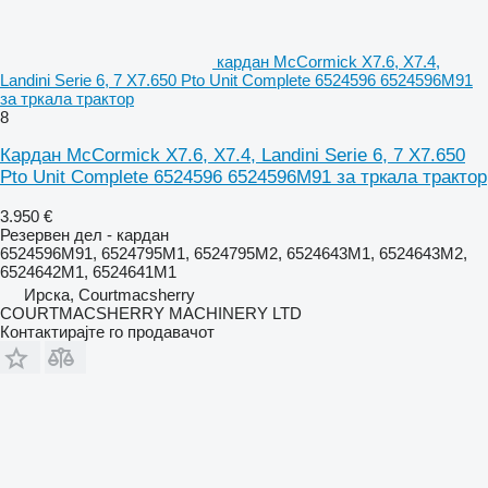
кардан McCormick X7.6, X7.4,
Landini Serie 6, 7 X7.650 Pto Unit Complete 6524596 6524596M91
за тркала трактор
8
Кардан McCormick X7.6, X7.4, Landini Serie 6, 7 X7.650
Pto Unit Complete 6524596 6524596M91 за тркала трактор
3.950 €
Резервен дел - кардан
6524596M91, 6524795M1, 6524795M2, 6524643M1, 6524643M2,
6524642M1, 6524641M1
Ирска, Courtmacsherry
COURTMACSHERRY MACHINERY LTD
Контактирајте го продавачот