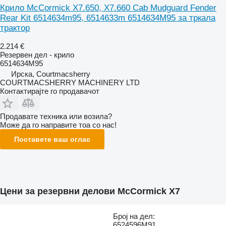
Крило McCormick X7.650, X7.660 Cab Mudguard Fender
Rear Kit 6514634m95, 6514633m 6514634M95 за тркала
трактор
2.214 €
Резервен дел - крило
6514634M95
Ирска, Courtmacsherry
COURTMACSHERRY MACHINERY LTD
Контактирајте го продавачот
Продавате техника или возила?
Може да го направите тоа со нас!
Поставете ваш оглас
Цени за резервни делови McCormick X7
Број на дел:
6524596M91,