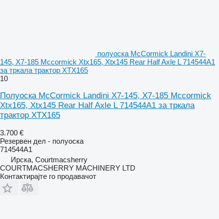
полуоска McCormick Landini X7-
145, X7-185 Mccormick Xtx165, Xtx145 Rear Half Axle L 714544A1
за тркала трактор XTX165
10
Полуоска McCormick Landini X7-145, X7-185 Mccormick
Xtx165, Xtx145 Rear Half Axle L 714544A1 за тркала
трактор XTX165
3.700 €
Резервен дел - полуоска
714544A1
Ирска, Courtmacsherry
COURTMACSHERRY MACHINERY LTD
Контактирајте го продавачот