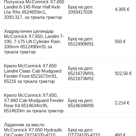
Полуоска McCormick X7.650
Landini 6-145 Rear Half Axle
Број на дел:
4.305 €
Lhs Rhs 6524659m1,
2093417028
2093.317. за тркала трактор
Хидрауличен цилиндар
McCormick X7.650, Landini 7-
Број на дел:
190, 7-175 Lift Cylinder Ram
550 €
6512490M91
100mm 6512490m91 за
тркала трактор
Крило McCormick X7.650
Број на дел:
Landini Claas Cab Mudguard
6521672M91,
922,50 €
Fender Front 6521672m91,
6521673M91
65216 за тркала трактор
Крило McCormick X7.650,
X7.660 Cab Mudguard Fender
Број на дел:
2.214 €
Rear Kit 6514634m95,
6514634M95
6514633m за тркала трактор
Ладилник за масло
McCormick X7.650 Hydraulic
Број на дел:
Oil Cooler Dt224100-4210,
DT224100-4210,
460 €