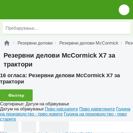
Резервни делови
Резервни делови McCormick
Рез
Резервни делови McCormick X7 за
трактори
16 огласа:
Резервни делови McCormick X7 за
трактори
Филтер
Сортирање
:
Датум на објавување
Датум на објавување
Прво најскапите
Прво најевтините
Година
на производство - прво новите
Година на производство - прво
старите