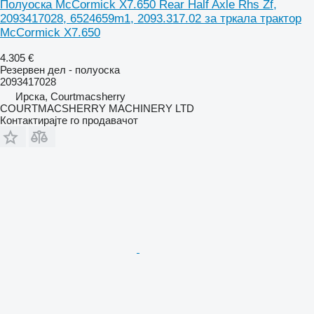
Полуоска McCormick X7.650 Rear Half Axle Rhs Zf,
2093417028, 6524659m1, 2093.317.02 за тркала трактор
McCormick X7.650
4.305 €
Резервен дел - полуоска
2093417028
Ирска, Courtmacsherry
COURTMACSHERRY MACHINERY LTD
Контактирајте го продавачот