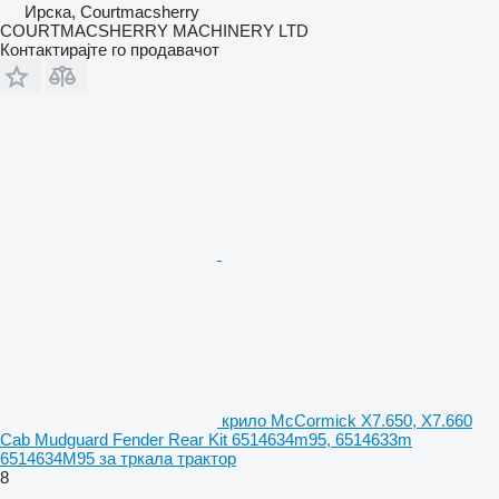
Ирска, Courtmacsherry
COURTMACSHERRY MACHINERY LTD
Контактирајте го продавачот
крило McCormick X7.650, X7.660
Cab Mudguard Fender Rear Kit 6514634m95, 6514633m
6514634M95 за тркала трактор
8