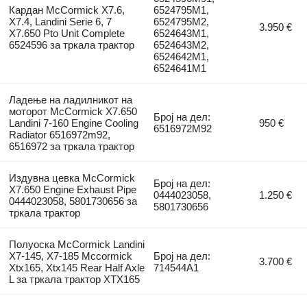
Кардан McCormick X7.6,
6524795M1,
X7.4, Landini Serie 6, 7
6524795M2,
3.950 €
X7.650 Pto Unit Complete
6524643M1,
6524596 за тркала трактор
6524643M2,
6524642M1,
6524641M1
Ладење на ладилникот на
моторот McCormick X7.650
Број на дел:
Landini 7-160 Engine Cooling
950 €
6516972M92
Radiator 6516972m92,
6516972 за тркала трактор
Издувна цевка McCormick
Број на дел:
X7.650 Engine Exhaust Pipe
0444023058,
1.250 €
0444023058, 5801730656 за
5801730656
тркала трактор
Полуоска McCormick Landini
X7-145, X7-185 Mccormick
Број на дел:
3.700 €
Xtx165, Xtx145 Rear Half Axle
714544A1
L за тркала трактор XTX165