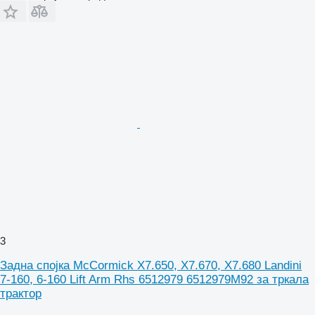
3
Задна спојка McCormick X7.650, X7.670, X7.680 Landini
7-160, 6-160 Lift Arm Rhs 6512979 6512979M92 за тркала
трактор