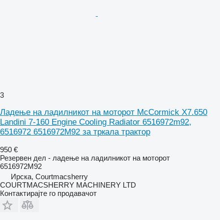
3
Ладење на ладилникот на моторот McCormick X7.650
Landini 7-160 Engine Cooling Radiator 6516972m92,
6516972 6516972M92 за тркала трактор
950 €
Резервен дел - ладење на ладилникот на моторот
6516972M92
Ирска, Courtmacsherry
COURTMACSHERRY MACHINERY LTD
Контактирајте го продавачот