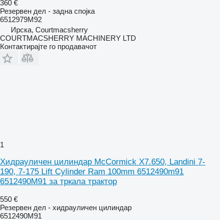
360 €
Резервен дел - задна спојка
6512979M92
Ирска, Courtmacsherry
COURTMACSHERRY MACHINERY LTD
Контактирајте го продавачот
1
Хидрауличен цилиндар McCormick X7.650, Landini 7-
190, 7-175 Lift Cylinder Ram 100mm 6512490m91
6512490M91 за тркала трактор
550 €
Резервен дел - хидрауличен цилиндар
6512490M91