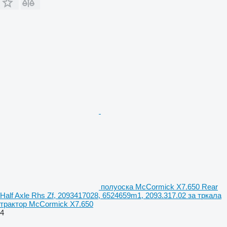
полуоска McCormick X7.650 Rear
Half Axle Rhs Zf, 2093417028, 6524659m1, 2093.317.02 за тркала
трактор McCormick X7.650
4