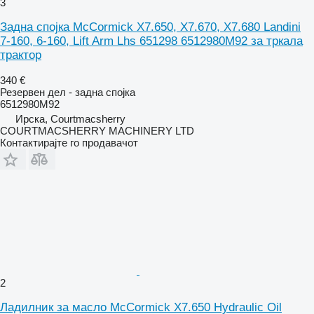
3
Задна спојка McCormick X7.650, X7.670, X7.680 Landini
7-160, 6-160, Lift Arm Lhs 651298 6512980M92 за тркала
трактор
340 €
Резервен дел - задна спојка
6512980M92
Ирска, Courtmacsherry
COURTMACSHERRY MACHINERY LTD
Контактирајте го продавачот
2
Ладилник за масло McCormick X7.650 Hydraulic Oil