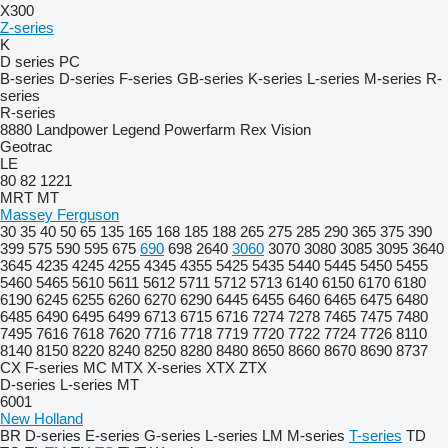
X300
Z-series
K
D series
PC
B-series
D-series
F-series
GB-series
K-series
L-series
M-series
R-
series
R-series
8880
Landpower
Legend
Powerfarm
Rex
Vision
Geotrac
LE
80
82
1221
MRT
MT
Massey Ferguson
30
35
40
50
65
135
165
168
185
188
265
275
285
290
365
375
390
399
575
590
595
675
690
698
2640
3060
3070
3080
3085
3095
3640
3645
4235
4245
4255
4345
4355
5425
5435
5440
5445
5450
5455
5460
5465
5610
5611
5612
5711
5712
5713
6140
6150
6170
6180
6190
6245
6255
6260
6270
6290
6445
6455
6460
6465
6475
6480
6485
6490
6495
6499
6713
6715
6716
7274
7278
7465
7475
7480
7495
7616
7618
7620
7716
7718
7719
7720
7722
7724
7726
8110
8140
8150
8220
8240
8250
8280
8480
8650
8660
8670
8690
8737
CX
F-series
MC
MTX
X-series
XTX
ZTX
D-series
L-series
MT
6001
New Holland
BR
D-series
E-series
G-series
L-series
LM
M-series
T-series
TD