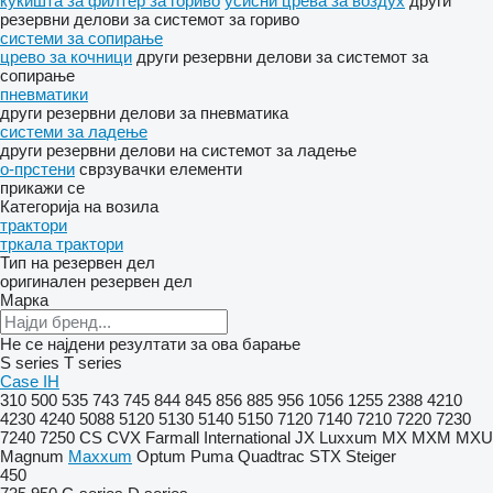
куќишта за филтер за гориво
усисни црева за воздух
други
резервни делови за системот за гориво
системи за сопирање
црево за кочници
други резервни делови за системот за
сопирање
пневматики
други резервни делови за пневматика
системи за ладење
други резервни делови на системот за ладење
о-прстени
сврзувачки елементи
прикажи се
Категорија на возила
трактори
тркала трактори
Тип на резервен дел
оригинален резервен дел
Марка
Не се најдени резултати за ова барање
S series
T series
Case IH
310
500
535
743
745
844
845
856
885
956
1056
1255
2388
4210
4230
4240
5088
5120
5130
5140
5150
7120
7140
7210
7220
7230
7240
7250
CS
CVX
Farmall
International
JX
Luxxum
MX
MXM
MXU
Magnum
Maxxum
Optum
Puma
Quadtrac
STX
Steiger
450