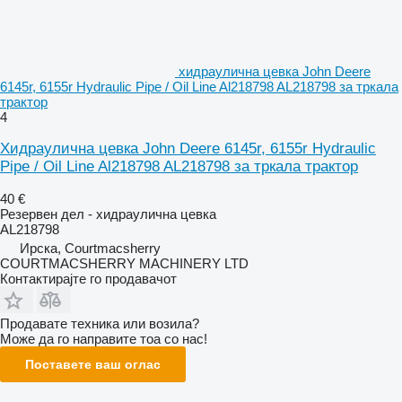
хидраулична цевка John Deere
6145r, 6155r Hydraulic Pipe / Oil Line Al218798 AL218798 за тркала
трактор
4
Хидраулична цевка John Deere 6145r, 6155r Hydraulic
Pipe / Oil Line Al218798 AL218798 за тркала трактор
40 €
Резервен дел - хидраулична цевка
AL218798
Ирска, Courtmacsherry
COURTMACSHERRY MACHINERY LTD
Контактирајте го продавачот
Продавате техника или возила?
Може да го направите тоа со нас!
Поставете ваш оглас