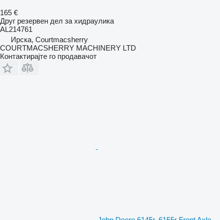
165 €
Друг резервен дел за хидраулика
AL214761
Ирска, Courtmacsherry
COURTMACSHERRY MACHINERY LTD
Контактирајте го продавачот
John Deere 6145r, 6155r Front Axle