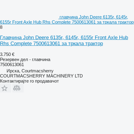
главчина John Deere 6135r, 6145r,
6155r Front Axle Hub Rhs Complete 7500613061 за тркала трактор
8
Главчина John Deere 6135r, 6145r, 6155r Front Axle Hub
Rhs Complete 7500613061 за тркала трактор
3.750 €
Резервен дел - главчина
7500613061
Ирска, Courtmacsherry
COURTMACSHERRY MACHINERY LTD
Контактирајте го продавачот