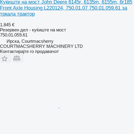
Куќиште на мост John Deere 6145r, 6135m, 6155m, 6r185
Front Axle Housing L220124, 750.01.07 750.01.059.61 за
тркала трактор
1.845 €
Резервен дел - куќиште на мост
750.01.059.61
Ирска, Courtmacsherry
COURTMACSHERRY MACHINERY LTD
Контактирајте го продавачот