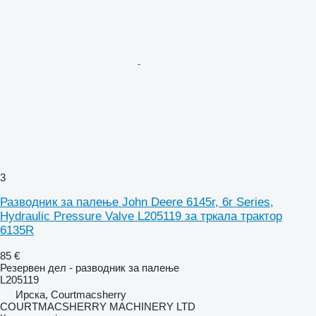
3
Разводник за палење John Deere 6145r, 6r Series,
Hydraulic Pressure Valve L205119 за тркала трактор
6135R
85 €
Резервен дел - разводник за палење
L205119
Ирска, Courtmacsherry
COURTMACSHERRY MACHINERY LTD