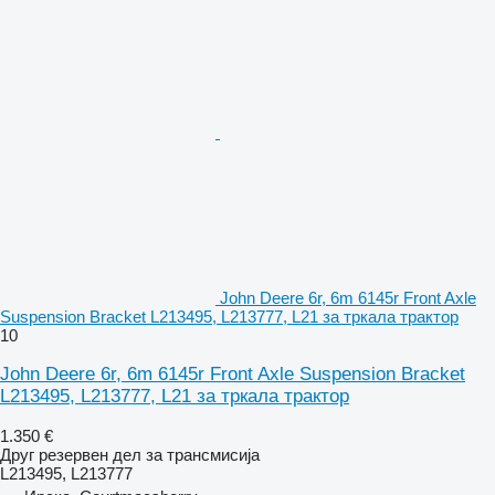
John Deere 6r, 6m 6145r Front Axle
Suspension Bracket L213495, L213777, L21 за тркала трактор
10
John Deere 6r, 6m 6145r Front Axle Suspension Bracket
L213495, L213777, L21 за тркала трактор
1.350 €
Друг резервен дел за трансмисија
L213495, L213777