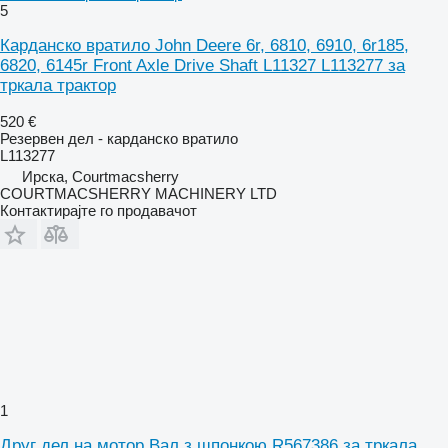
5
Карданско вратило John Deere 6r, 6810, 6910, 6r185,
6820, 6145r Front Axle Drive Shaft L11327 L113277 за
тркала трактор
520 €
Резервен дел - карданско вратило
L113277
Ирска, Courtmacsherry
COURTMACSHERRY MACHINERY LTD
Контактирајте го продавачот
1
Друг дел на мотор Вал з шпонкою R567386 за тркала