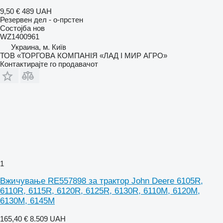
9,50 €
489 UAH
Резервен дел - о-прстен
Состојба
нов
WZ1400961
Украина, м. Київ
ТОВ «ТОРГОВА КОМПАНІЯ «ЛАД І МИР АГРО»
Контактирајте го продавачот
1
Вжичување RE557898 за трактор John Deere 6105R,
6110R, 6115R, 6120R, 6125R, 6130R, 6110M, 6120M,
6130M, 6145M
165,40 €
8.509 UAH