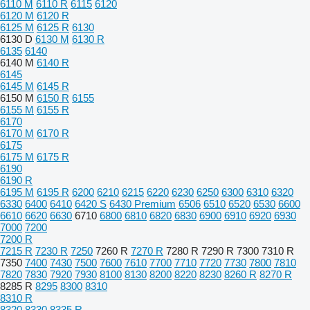
6110 M
6110 R
6115
6120
6120 M
6120 R
6125 M
6125 R
6130
6130 D
6130 M
6130 R
6135
6140
6140 M
6140 R
6145
6145 M
6145 R
6150 M
6150 R
6155
6155 M
6155 R
6170
6170 M
6170 R
6175
6175 M
6175 R
6190
6190 R
6195 M
6195 R
6200
6210
6215
6220
6230
6250
6300
6310
6320
6330
6400
6410
6420 S
6430 Premium
6506
6510
6520
6530
6600
6610
6620
6630
6710
6800
6810
6820
6830
6900
6910
6920
6930
7000
7200
7200 R
7215 R
7230 R
7250
7260 R
7270 R
7280 R
7290 R
7300
7310 R
7350
7400
7430
7500
7600
7610
7700
7710
7720
7730
7800
7810
7820
7830
7920
7930
8100
8130
8200
8220
8230
8260 R
8270 R
8285 R
8295
8300
8310
8310 R
8320
8330
8335 R