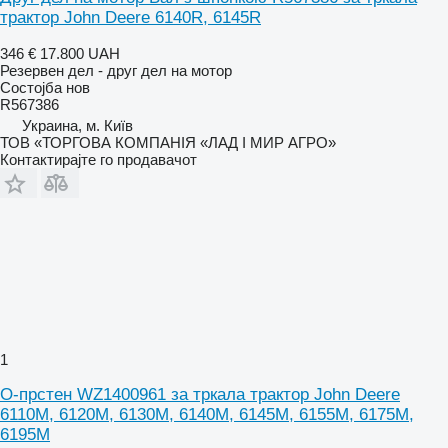
трактор John Deere 6140R, 6145R
346 €
17.800 UAH
Резервен дел - друг дел на мотор
Состојба
нов
R567386
Украина, м. Київ
ТОВ «ТОРГОВА КОМПАНІЯ «ЛАД І МИР АГРО»
Контактирајте го продавачот
1
О-прстен WZ1400961 за тркала трактор John Deere
6110M, 6120M, 6130M, 6140M, 6145M, 6155M, 6175M,
6195M