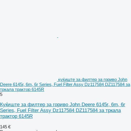
куќиште за филтер за гориво John
Deere 6145r, 6m, 6r Series, Fuel Filter Assy Dz117584 DZ117584 за
тркала трактор 6145R
5
Куќиште за филтер за гориво John Deere 6145r, 6m, 6r
Series, Fuel Filter Assy Dz117584 DZ117584 за тркала
трактор 6145R
145 €