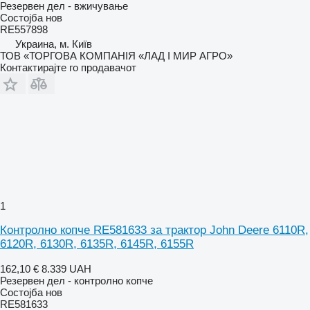
Резервен дел - вжичување
Состојба
нов
RE557898
Украина, м. Київ
ТОВ «ТОРГОВА КОМПАНІЯ «ЛАД І МИР АГРО»
Контактирајте го продавачот
1
Контролно копче RE581633 за трактор John Deere 6110R,
6120R, 6130R, 6135R, 6145R, 6155R
162,10 €
8.339 UAH
Резервен дел - контролно копче
Состојба
нов
RE581633