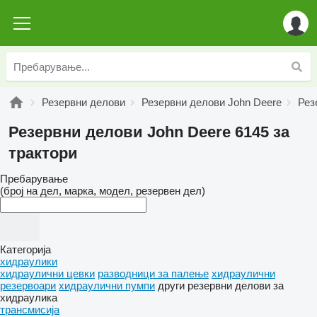
Резервни делови
Резервни делови John Deere
Рез
Резервни делови John Deere 6145 за
трактори
Пребарување
(број на дел, марка, модел, резервен дел)
Категорија
хидраулики
хидраулични цевки
разводници за палење
хидраулични
резервоари
хидраулични пумпи
други резервни делови за
хидраулика
трансмисија