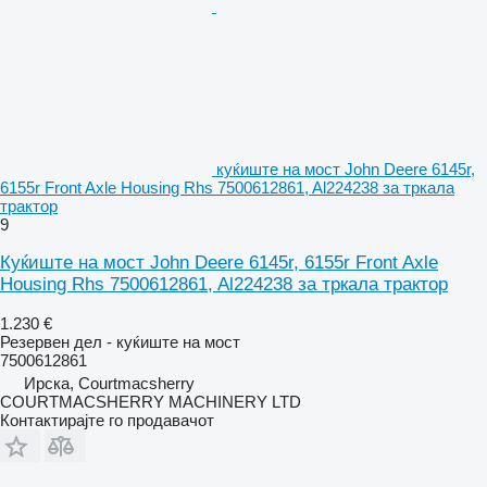
куќиште на мост John Deere 6145r,
6155r Front Axle Housing Rhs 7500612861, Al224238 за тркала
трактор
9
Куќиште на мост John Deere 6145r, 6155r Front Axle
Housing Rhs 7500612861, Al224238 за тркала трактор
1.230 €
Резервен дел - куќиште на мост
7500612861
Ирска, Courtmacsherry
COURTMACSHERRY MACHINERY LTD
Контактирајте го продавачот