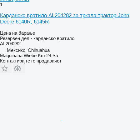
1
Карданско вратило AL204282 за тркала трактор John
Deere 6140R, 6145R
Цена на барање
Резервен дел - карданско вратило
AL204282
Мексико, Chihuahua
Maquinaria Wiebe Km 24 Sa
Контактирајте го продавачот