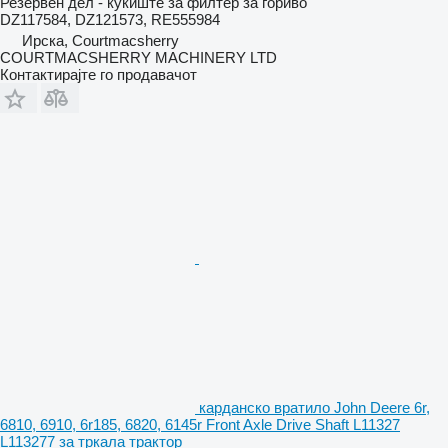
Резервен дел - куќиште за филтер за гориво
DZ117584, DZ121573, RE555984
Ирска, Courtmacsherry
COURTMACSHERRY MACHINERY LTD
Контактирајте го продавачот
карданско вратило John Deere 6r,
6810, 6910, 6r185, 6820, 6145r Front Axle Drive Shaft L11327
L113277 за тркала трактор