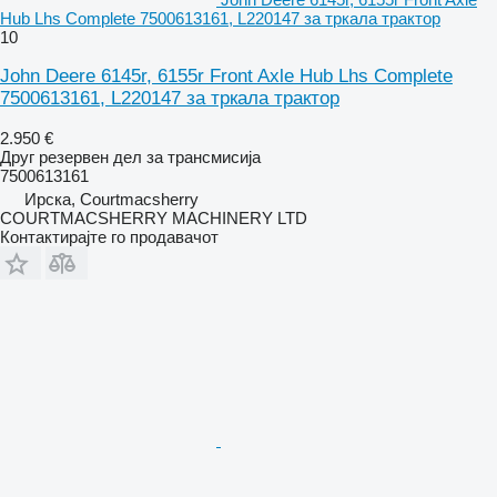
Hub Lhs Complete 7500613161, L220147 за тркала трактор
10
John Deere 6145r, 6155r Front Axle Hub Lhs Complete
7500613161, L220147 за тркала трактор
2.950 €
Друг резервен дел за трансмисија
7500613161
Ирска, Courtmacsherry
COURTMACSHERRY MACHINERY LTD
Контактирајте го продавачот