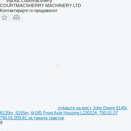
Ирска, Courtmacsherry
COURTMACSHERRY MACHINERY LTD
Контактирајте го продавачот
куќиште на мост John Deere 6145r,
6135m, 6155m, 6r185 Front Axle Housing L220124, 750.01.07
750.01.059.61 за тркала трактор
9