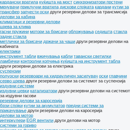
кардански вратила
куќишта на мост
синхронизатори прстени
менувачи
приклучни вратила
дискови спојката
кардани
кутии за
трансфер
запчести оски
други резервни делови за трансмисија
делови за кабина
климатици и резервни делови
црева за клима
гасни пружини
мотори за брисачи
обложувања
седишта
стакла
задни стакла
метлички за брисачи
држачи за чаши
други резервни делови на
кабината
електрики
инструмент табли
вжичувања
кабли
тавански светилки
ламбички
контролни копчиња
куќишта на инструмент табла
други резервни делови за електрика
суспензии
полуоски
резервоари на хидрауличен засилувач
оски
главчини
серво црева
други резервни делови за системот за суспензија
издувни системи
издувни цевки
катализатори
други резервни делови на системот
за издувни гасови
резервни делови за каросерија
брзи спојки
кутии за акумулатор
предни системи за
прикачување
други резервни делови на каросерија
делови за мотор
интеркулери
EGR вентили
други делови на мотор
системи за гориво