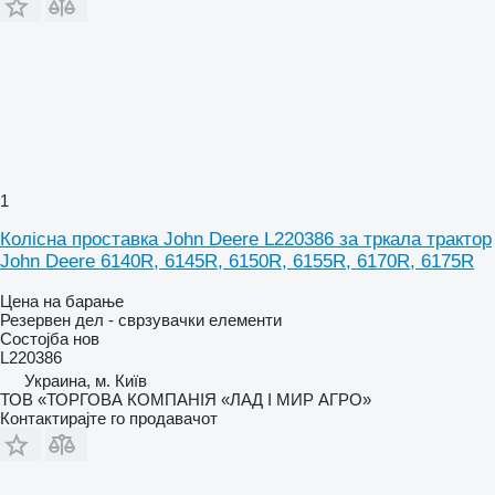
1
Колісна проставка John Deere L220386 за тркала трактор
John Deere 6140R, 6145R, 6150R, 6155R, 6170R, 6175R
Цена на барање
Резервен дел - сврзувачки елементи
Состојба
нов
L220386
Украина, м. Київ
ТОВ «ТОРГОВА КОМПАНІЯ «ЛАД І МИР АГРО»
Контактирајте го продавачот