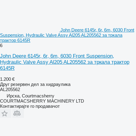
John Deere 6145r, 6r, 6m, 6030 Front
Suspension, Hydraulic Valve Assy Al205 AL205562 за тркала
трактор 6145R
6
John Deere 6145r, 6r, 6m, 6030 Front Suspension,
Hydraulic Valve Assy Al205 AL205562 за тркала трактор
6145R
1.200 €
Друг резервен дел за хидраулика
AL205562
Ирска, Courtmacsherry
COURTMACSHERRY MACHINERY LTD
Контактирајте го продавачот