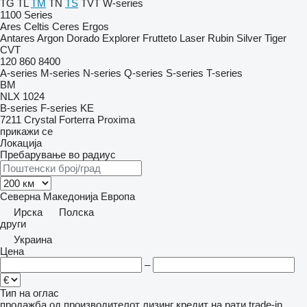
TG
TL
TM
TN
TS
TVT
W-series
1100 Series
Ares
Celtis
Ceres
Ergos
Antares
Argon
Dorado
Explorer
Frutteto
Laser
Rubin
Silver
Tiger
CVT
120
860
8400
A-series
M-series
N-series
Q-series
S-series
T-series
BM
NLX 1024
B-series
F-series
KE
7211
Crystal
Forterra
Proxima
прикажи се
Локација
Пребарување во радиус
Северна Македонија
Европа
Ирска
Полска
други
Украина
Цена
–
Тип на оглас
продажба
од производителот
лизинг
кредит
на рати
trade-in