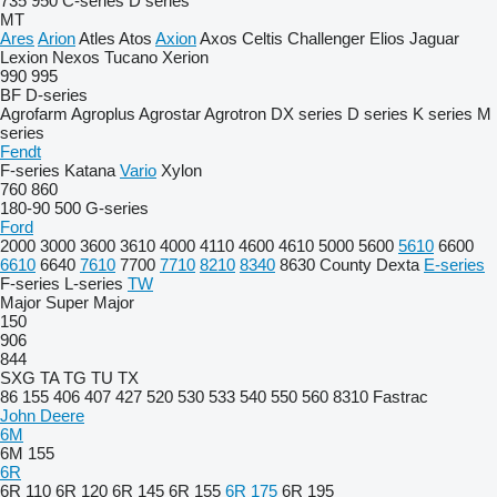
735
950
C-series
D series
MT
Ares
Arion
Atles
Atos
Axion
Axos
Celtis
Challenger
Elios
Jaguar
Lexion
Nexos
Tucano
Xerion
990
995
BF
D-series
Agrofarm
Agroplus
Agrostar
Agrotron
DX series
D series
K series
M
series
Fendt
F-series
Katana
Vario
Xylon
760
860
180-90
500
G-series
Ford
2000
3000
3600
3610
4000
4110
4600
4610
5000
5600
5610
6600
6610
6640
7610
7700
7710
8210
8340
8630
County
Dexta
E-series
F-series
L-series
TW
Major
Super Major
150
906
844
SXG
TA
TG
TU
TX
86
155
406
407
427
520
530
533
540
550
560
8310
Fastrac
John Deere
6M
6M 155
6R
6R 110
6R 120
6R 145
6R 155
6R 175
6R 195