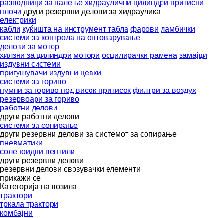
разводници за палење
хидраулични цилиндри
притисни
плочи
други резервни делови за хидраулика
електрики
кабли
куќишта на инструмент табла
фарови
ламбички
системи за контрола на оптоварување
делови за мотор
хилзни за цилиндри
мотори
осцилирачки рамена
замајци
издувни системи
пригушувачи
издувни цевки
системи за гориво
пумпи за гориво под висок притисок
филтри за воздух
резервоари за гориво
работни делови
други работни делови
системи за сопирање
други резервни делови за системот за сопирање
пневматики
соленоидни вентили
други резервни делови
резервни делови
сврзувачки елементи
прикажи се
Категорија на возила
трактори
тркала трактори
комбајни