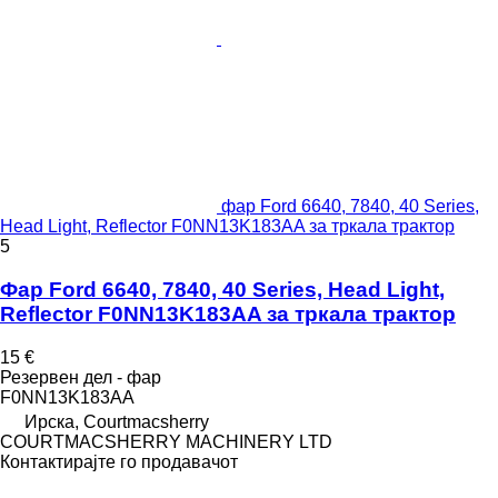
фар Ford 6640, 7840, 40 Series,
Head Light, Reflector F0NN13K183AA за тркала трактор
5
Фар Ford 6640, 7840, 40 Series, Head Light,
Reflector F0NN13K183AA за тркала трактор
15 €
Резервен дел - фар
F0NN13K183AA
Ирска, Courtmacsherry
COURTMACSHERRY MACHINERY LTD
Контактирајте го продавачот