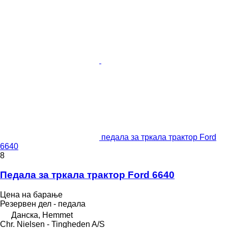
педала за тркала трактор Ford
6640
8
Педала за тркала трактор Ford 6640
Цена на барање
Резервен дел - педала
Данска, Hemmet
Chr. Nielsen - Tingheden A/S