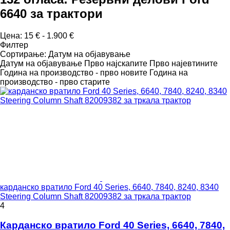
6640 за трактори
Цена:
15 € - 1.900 €
Филтер
Сортирање
:
Датум на објавување
Датум на објавување
Прво најскапите
Прво најевтините
Година на производство - прво новите
Година на
производство - прво старите
карданско вратило Ford 40 Series, 6640, 7840, 8240, 8340
Steering Column Shaft 82009382 за тркала трактор
4
Карданско вратило Ford 40 Series, 6640, 7840,