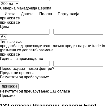
Северна Македонија
Европа
Ирска
Данска
Полска
Португалија
прикажи се
прикажи се
Цена
–
Тип на оглас
продажба
од производителот
лизинг
кредит
на рати
trade-in
(размена со доплата)
размена
прикажи се
Година на производство
–
Недостасуваат некои филтри?
Предложи промена
Резултати од пребарување:
-
прикажи
Резултати од пребарување:
132 огласа
Прикажи
132 огласа:
Резервни делови Ford