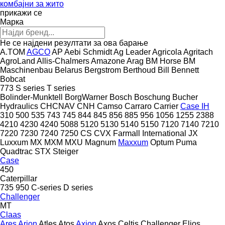
комбајни за жито
прикажи се
Марка
Не се најдени резултати за ова барање
A.TOM
AGCO
AP
Aebi Schmidt
Ag Leader
Agricola
Agritach
AgroLand
Allis-Chalmers
Amazone
Arag
BM Horse
BM
Maschinenbau
Belarus
Bergstrom
Berthoud
Bill Bennett
Bobcat
773
S series
T series
Bolinder-Munktell
BorgWarner
Bosch
Boschung
Bucher
Hydraulics
CHCNAV
CNH
Camso
Carraro
Carrier
Case IH
310
500
535
743
745
844
845
856
885
956
1056
1255
2388
4210
4230
4240
5088
5120
5130
5140
5150
7120
7140
7210
7220
7230
7240
7250
CS
CVX
Farmall
International
JX
Luxxum
MX
MXM
MXU
Magnum
Maxxum
Optum
Puma
Quadtrac
STX
Steiger
Case
450
Caterpillar
735
950
C-series
D series
Challenger
MT
Claas
Ares
Arion
Atles
Atos
Axion
Axos
Celtis
Challenger
Elios