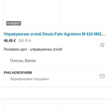
ВИДЕО
Управувачки зглоб Deutz-Fahr Agrotron M 410 M420 parts, ersatzteile, pieces за тркала трактор Deutz-Fahr Agrotron M 410 M420
46,45 €
200 PLN
Резервен дел - управувачки зглоб
Полска, Byków
PHU AGROFARM