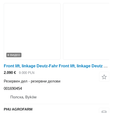
ВИДЕО
Front lift, linkage Deutz-Fahr Front lift, linkage Deutz Agrotron M410 001690454 за тркала трактор Deutz-Fahr Agrotron M410
2.090 €
9.000 PLN
Резервен дел - резервни делови
001690454
Полска, Byków
PHU AGROFARM