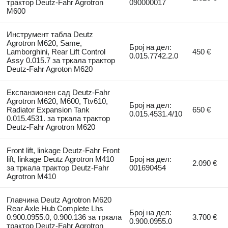
трактор Deutz-Fahr Agrotron
090000017
M600
Инструмент табла Deutz
Agrotron M620, Same,
Број на дел:
Lamborghini, Rear Lift Control
450 €
0.015.7742.2.0
Assy 0.015.7 за тркала трактор
Deutz-Fahr Agroton M620
Експанзионен сад Deutz-Fahr
Agrotron M620, M600, Ttv610,
Број на дел:
Radiator Expansion Tank
650 €
0.015.4531.4/10
0.015.4531. за тркала трактор
Deutz-Fahr Agrotron M620
Front lift, linkage Deutz-Fahr Front
lift, linkage Deutz Agrotron M410
Број на дел:
2.090 €
за тркала трактор Deutz-Fahr
001690454
Agrotron M410
Главчина Deutz Agrotron M620
Rear Axle Hub Complete Lhs
Број на дел:
0.900.0955.0, 0.900.136 за тркала
3.700 €
0.900.0955.0
трактор Deutz-Fahr Agrotron