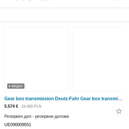
ВИДЕО
Gear box transmission Deutz-Fahr Gear box transmission Deutz Agrotron M410 UE090009551 за тркала трактор Deutz-Fahr Agrotron M410
5.574 €
24.000 PLN
Резервен дел - резервни делови
UE090009551