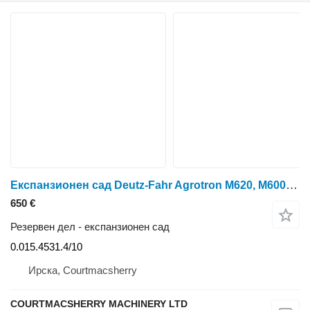
Експанзионен сад Deutz-Fahr Agrotron M620, M600, Ttv610, Radiator Expansion Tank 0.015.4531. 0.015.4531.4/10 за тркала трактор Deutz-Fahr Agrotron M620
650 €
Резервен дел - експанзионен сад
0.015.4531.4/10
Ирска, Courtmacsherry
COURTMACSHERRY MACHINERY LTD