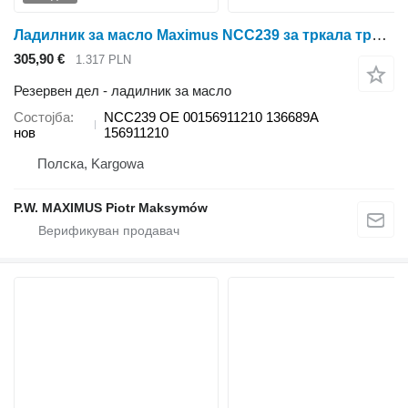
Ладилник за масло Maximus NCC239 за тркала трактор Deutz-Fahr AGROTRON 165 M600 M610 M620 M640 M650
305,90 €
1.317 PLN
Резервен дел - ладилник за масло
Состојба
NCC239 OE 00156911210 136689A
нов
156911210
Полска, Kargowa
P.W. MAXIMUS Piotr Maksymów