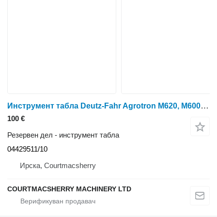
Инструмент табла Deutz-Fahr Agrotron M620, M600, M610,100 Mk3,ttv, X Dash Panel 04429511/10 за тркала трактор
100 €
Резервен дел - инструмент табла
04429511/10
Ирска, Courtmacsherry
COURTMACSHERRY MACHINERY LTD