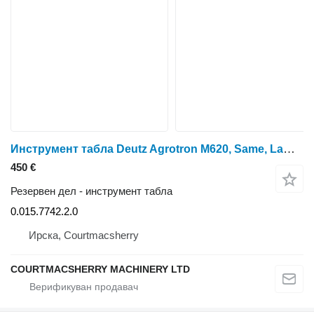
Инструмент табла Deutz Agrotron M620, Same, Lamborghini, Rear Lift Control Assy 0.015.7 0.015.7742.2.0 за тркала трактор Deutz-Fahr Agroton M620
450 €
Резервен дел - инструмент табла
0.015.7742.2.0
Ирска, Courtmacsherry
COURTMACSHERRY MACHINERY LTD