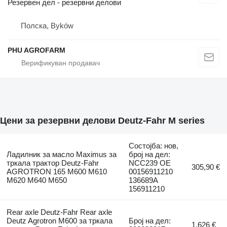
Резервен дел - резервни делови
Полска, Byków
PHU AGROFARM
Цени за резервни делови Deutz-Fahr M series
Состојба: нов,
Ладилник за масло Maximus за
број на дел:
тркала трактор Deutz-Fahr
NCC239 OE
305,90 €
AGROTRON 165 M600 M610
00156911210
M620 M640 M650
136689A
156911210
Rear axle Deutz-Fahr Rear axle
Deutz Agrotron M600 за тркала
Број на дел:
1.626 €