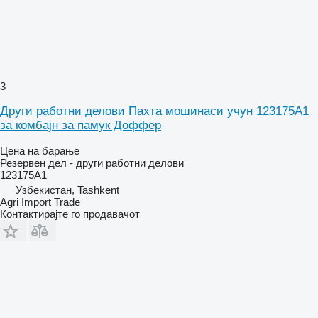
3
Други работни делови Пахта мошинаси учун 123175A1
за комбајн за памук Доффер
Цена на барање
Резервен дел - други работни делови
123175A1
Узбекистан, Tashkent
Agri Import Trade
Контактирајте го продавачот