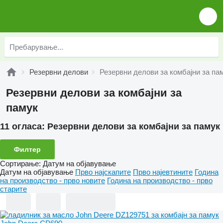
Резервни делови
Резервни делови за комбајни за па
Резервни делови за комбајни за
памук
11 огласа:
Резервни делови за комбајни за памук
Филтер
Сортирање
:
Датум на објавување
Датум на објавување
Прво најскапите
Прво најевтините
Година
на производство - прво новите
Година на производство - прво
старите