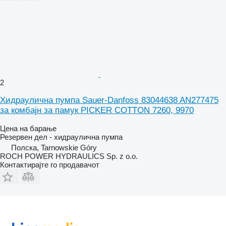
2
Хидраулична пумпа Sauer-Danfoss 83044638 AN277475
за комбајн за памук PICKER COTTON 7260, 9970
Цена на барање
Резервен дел - хидраулична пумпа
Полска, Tarnowskie Góry
ROCH POWER HYDRAULICS Sp. z o.o.
Контактирајте го продавачот