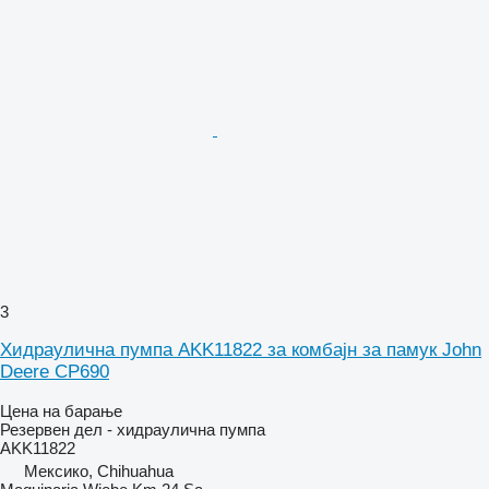
3
Хидраулична пумпа AKK11822 за комбајн за памук John
Deere CP690
Цена на барање
Резервен дел - хидраулична пумпа
AKK11822
Мексико, Chihuahua