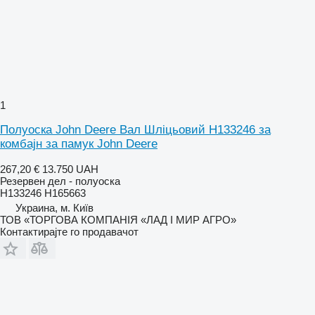
1
Полуоска John Deere Вал Шліцьовий H133246 за
комбајн за памук John Deere
267,20 €
13.750 UAH
Резервен дел - полуоска
H133246 H165663
Украина, м. Київ
ТОВ «ТОРГОВА КОМПАНІЯ «ЛАД І МИР АГРО»
Контактирајте го продавачот