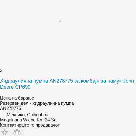
3
Хидраулична пумпа AN278775 за комбајн за памук John
Deere CP690
Цена на барање
Резервен дел - хидраулична пумпа
AN278775
Мексико, Chihuahua
Maquinaria Wiebe Km 24 Sa
Контактирајте го продавачот