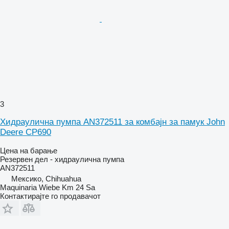
3
Хидраулична пумпа AN372511 за комбајн за памук John
Deere CP690
Цена на барање
Резервен дел - хидраулична пумпа
AN372511
Мексико, Chihuahua
Maquinaria Wiebe Km 24 Sa
Контактирајте го продавачот