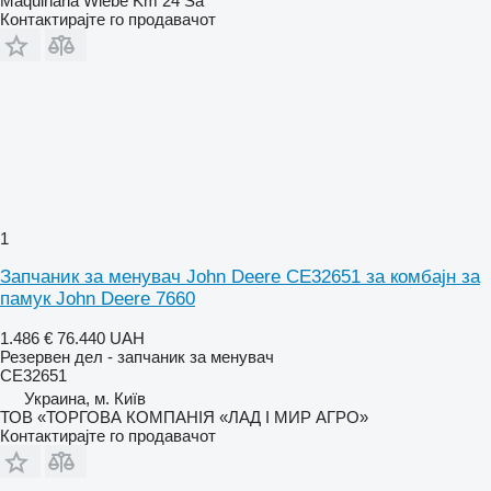
Maquinaria Wiebe Km 24 Sa
Контактирајте го продавачот
1
Запчаник за менувач John Deere CE32651 за комбајн за
памук John Deere 7660
1.486 €
76.440 UAH
Резервен дел - запчаник за менувач
CE32651
Украина, м. Київ
ТОВ «ТОРГОВА КОМПАНІЯ «ЛАД І МИР АГРО»
Контактирајте го продавачот