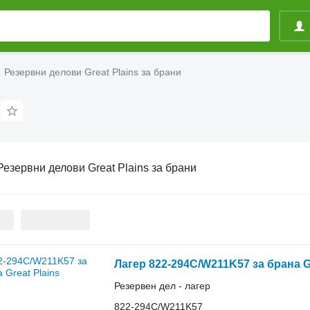
Резервни делови Great Plains за брани
Резервни делови Great Plains за брани
Лагер 822-294C/W211K57 за брана Gr
Резервен дел - лагер
822-294C/W211K57