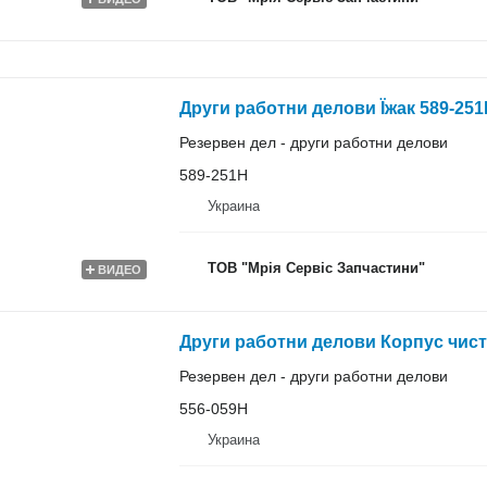
Други работни делови Їжак 589-251H
Резервен дел - други работни делови
589-251H
Украина
ТОВ "Мрія Сервіс Запчастини"
ВИДЕО
Други работни делови Корпус чисти
Резервен дел - други работни делови
556-059H
Украина