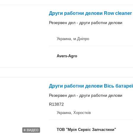
Други работни делови Row cleaner з
Резервен дел - други работни делови
Украина, м.Дніпро
Avers-Agro
Други работни делови Вісь батареї 
Резервен дел - други работни делови
R13872
Украина, Хоростків
ТОВ "Мрія Сервіс Запчастини"
ВИДЕО