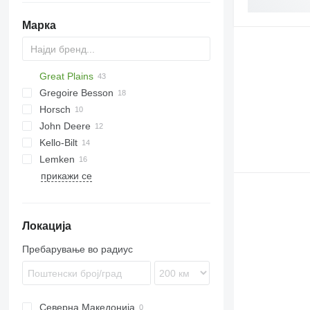
Марка
Great Plains
RMX
Gregoire Besson
YP
Horsch
John Deere
Joker
Kello-Bilt
Maestro
1590
Lemken
Tiger
KNT
прикажи се
Heliodor
TX
Rubin
Zirkon
Локација
Пребарување во радиус
Северна Македонија