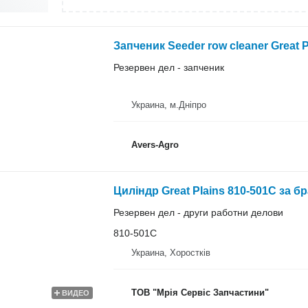
Запченик Seeder row cleaner Great P
Резервен дел - запченик
Украина, м.Дніпро
Avers-Agro
Циліндр Great Plains 810-501C за б
Резервен дел - други работни делови
810-501C
Украина, Хоростків
ТОВ "Мрія Сервіс Запчастини"
ВИДЕО