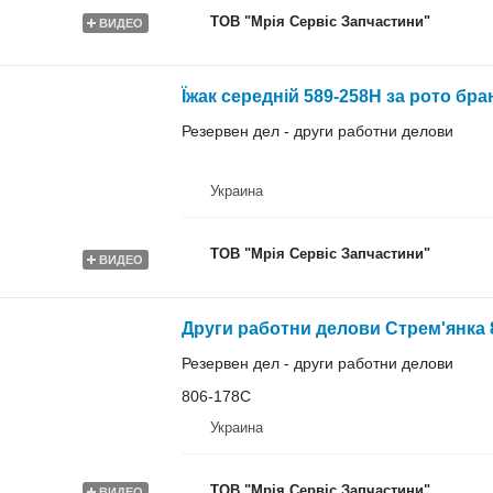
ТОВ "Мрія Сервіс Запчастини"
ВИДЕО
Їжак середній 589-258H за рото бран
Резервен дел - други работни делови
Украина
ТОВ "Мрія Сервіс Запчастини"
ВИДЕО
Други работни делови Стрем'янка 8
Резервен дел - други работни делови
806-178C
Украина
ТОВ "Мрія Сервіс Запчастини"
ВИДЕО