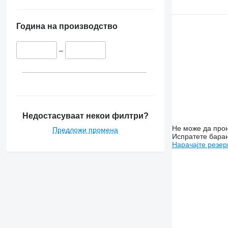
Година на производство
–
Недостасуваат некои филтри?
Не може да прон
Предложи промена
Испратете бара
Нарачајте резер