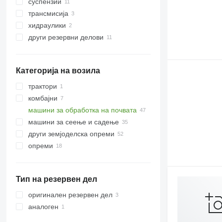
суспензии
држачи
трансмисија
вратила
семеринзи за глава
хидраулики
диски
лагери
други резервни делови за
трансмисија
други резервни делови
запченици
лизгачи лежишта
хидраулични цилиндри
заби за фреза
други резервни делови за
стеги за црево
системот за суспензија
други работни делови
сврзувачки елементи
Категорија на возила
трактори
комбајни
тркала трактори
машини за обработка на почвата
машини за сеење и садење
брани
други земјоделска опреми
култиватори
опреми
опреми за земјоделски машини
Тип на резервен дел
оригинален резервен дел
аналоген