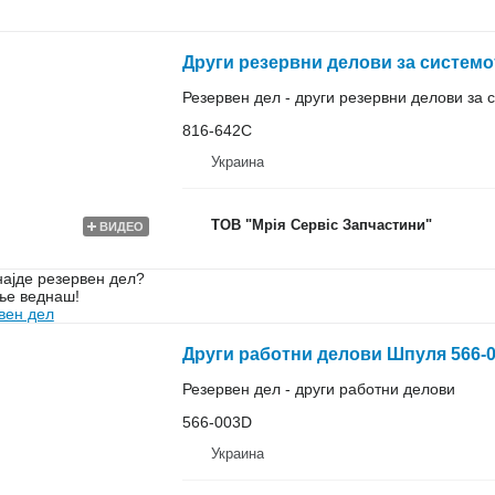
Други резервни делови за системот 
Резервен дел - други резервни делови за с
816-642C
Украина
ТОВ "Мрія Сервіс Запчастини"
ВИДЕО
ајде резервен дел?
ње веднаш!
вен дел
Други работни делови Шпуля 566-00
Резервен дел - други работни делови
566-003D
Украина