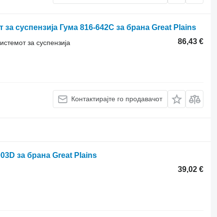
за суспензија Гума 816-642C за брана Great Plains
86,43 €
истемот за суспензија
Контактирајте го продавачот
3D за брана Great Plains
39,02 €