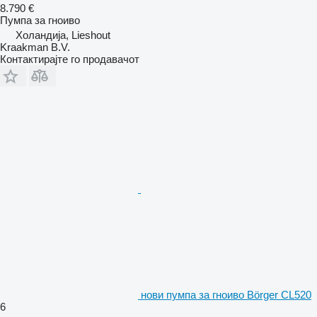
8.790 €
Пумпа за гноиво
Холандија, Lieshout
Kraakman B.V.
Контактирајте го продавачот
нови пумпа за гноиво Börger CL520
6