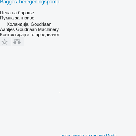
Bagger/ beregeningspomp
Цена на барање
Пумпа за гноиво
Холандија, Goudriaan
Aantjes Goudriaan Machinery
Контактирајте го продавачот
нови пумпа за гноиво Doda