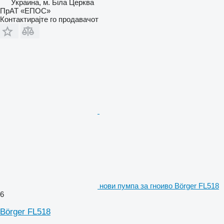
Украина, м. Біла Церква
ПрАТ «ЕПОС»
Контактирајте го продавачот
нови пумпа за гноиво Börger FL518
6
Börger FL518