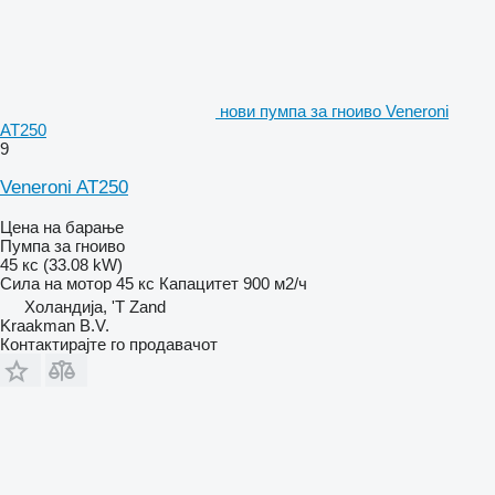
нови пумпа за гноиво Veneroni
AT250
9
Veneroni AT250
Цена на барање
Пумпа за гноиво
45 кс (33.08 kW)
Сила на мотор
45 кс
Капацитет
900 м2/ч
Холандија, 'T Zand
Kraakman B.V.
Контактирајте го продавачот