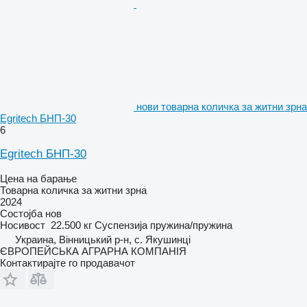
нови товарна количка за житни зрна
Egritech БНП-30
6
Egritech БНП-30
Цена на барање
Товарна количка за житни зрна
2024
Состојба
нов
Носивост
22.500 кг
Суспензија
пружина/пружина
Украина, Вінницький р-н, с. Якушинці
ЄВРОПЕЙСЬКА АГРАРНА КОМПАНІЯ
Контактирајте го продавачот