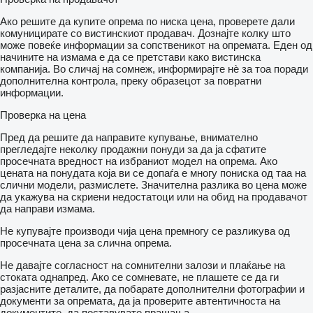
Ако решите да купите опрема по ниска цена, проверете дали
комуницирате со вистинскиот продавач. Дознајте колку што
може повеќе информации за сопственикот на опремата. Еден од
начините на измама е да се претстави како вистинска
компанија. Во сличај на сомнеж, информирајте нѐ за тоа поради
дополнителна контрола, преку образецот за повратни
информации.
Проверка на цена
Пред да решите да направите купување, внимателно
прегледајте неколку продажни понуди за да ја сфатите
просечната вредност на избраниот модел на опрема. Ако
цената на понудата која ви се допаѓа е многу пониска од таа на
слични модели, размислете. Значителна разлика во цена може
да укажува на скриени недостатоци или на обид на продавачот
да направи измама.
Не купувајте производи чија цена премногу се разликува од
просечната цена за слична опрема.
Не давајте согласност на сомнителни залози и плаќање на
стоката однапред. Ако се сомневате, не плашете се да ги
разјасните деталите, да побарате дополнителни фотографии и
документи за опремата, да ја проверите автентичноста на
документите, да поставувате прашања.