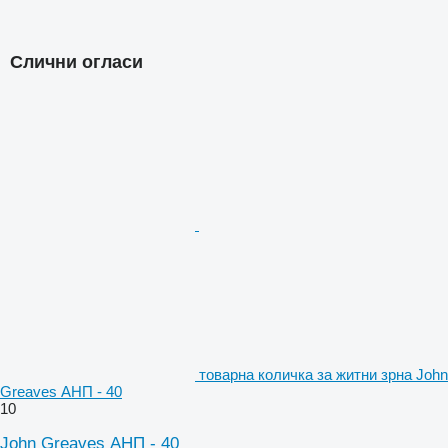
Слични огласи
товарна количка за житни зрна John
Greaves АНП - 40
10
John Greaves АНП - 40