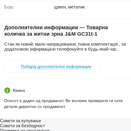
Боја:
црвен, металик
Дополнителни информации — Товарна
количка за житни зрна J&M GC31t-1
Стан як новий, мале напрацювання, повна комплектація , за
додатковою інформацією телефонуйте в будь-який час.
Побарај дополнителни информации
Важно
Описот е даден од продавачот. Ве молиме проверете ги сите
детали директно со продавачот.
Совети за купување
Совети за безбедност
Проверка на продавачот