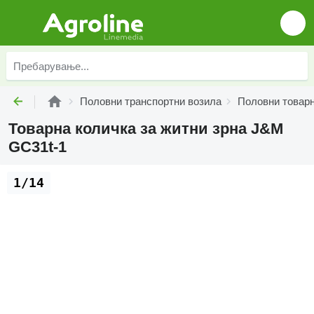
Половни транспортни возила
Половни товарн
Товарна количка за житни зрна J&M
GC31t-1
1/14