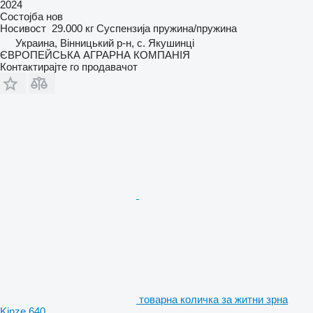
2024
Состојба
нов
Носивост
29.000 кг
Суспензија
пружина/пружина
Украина, Вінницький р-н, с. Якушинці
ЄВРОПЕЙСЬКА АГРАРНА КОМПАНІЯ
Контактирајте го продавачот
товарна количка за житни зрна
Kinze 640