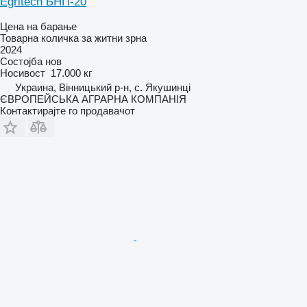
Egritech БНП-20
Цена на барање
Товарна количка за житни зрна
2024
Состојба
нов
Носивост
17.000 кг
Украина, Вінницький р-н, с. Якушинці
ЄВРОПЕЙСЬКА АГРАРНА КОМПАНІЯ
Контактирајте го продавачот