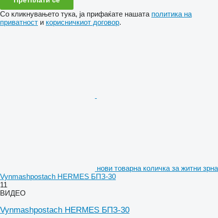
Претплати се
Со кликнувањето тука, ја прифаќате нашата
политика на
приватност
и
корисничкиот договор
.
нови товарна количка за житни зрна
Vynmashpostach HERMES БПЗ-30
11
ВИДЕО
Vynmashpostach HERMES БПЗ-30