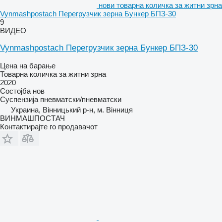
нови товарна количка за житни зрна
Vynmashpostach Перегрузчик зерна Бункер БПЗ-30
9
ВИДЕО
Vynmashpostach Перегрузчик зерна Бункер БПЗ-30
Цена на барање
Товарна количка за житни зрна
2020
Состојба
нов
Суспензија
пневматски/пневматски
Украина, Вінницький р-н, м. Вінниця
ВИНМАШПОСТАЧ
Контактирајте го продавачот