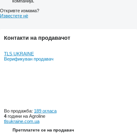
компанија.
Откривте измама?
Известете нѐ
Контакти на продавачот
TLS UKRAINE
Верификуван продавач
Во продажба:
189 огласа
4
години на Agroline
tlsukraine.com.ua
Претплатете се на продавач