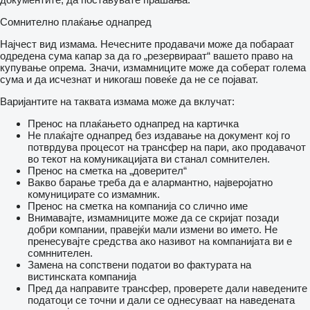
Сомнително плаќање однапред
Најчест вид измама. Нечесните продавачи може да побараат
одредена сума капар за да го „резервираат“ вашето право на
купување опрема. Значи, измамниците може да соберат голема
сума и да исчезнат и никогаш повеќе да не се појават.
Варијантите на таквата измама може да вклучат:
Пренос на плаќањето однапред на картичка
Не плаќајте однапред без издавање на документ кој го
потврдува процесот на трансфер на пари, ако продавачот
во текот на комуникацијата ви станал сомнителен.
Пренос на сметка на „доверител“
Вакво барање треба да е алармантно, најверојатно
комуницирате со измамник.
Пренос на сметка на компанија со слично име
Внимавајте, измамниците може да се скријат позади
добри компании, правејќи мали измени во името. Не
пренесувајте средства ако називот на компанијата ви е
сомннителен.
Замена на сопствени податои во фактурата на
вистинската компанија
Пред да направите трансфер, проверете дали наведените
податоци се точни и дали се однесуваат на наведената