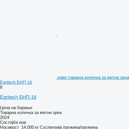
нови товарна количка за житни зрна
Egritech БНП-16
8
Egritech БНП-16
Цена на барање
Товарна количка за житни зрна
2024
Состојба
нов
Носивост
14.000 кг
Суспензија
пружина/пружина