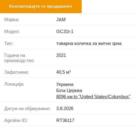
Контактирајте го продавачот
Марка:
J&M
Модел:
GC31t-1
Тип:
товарна количка за житни зрна
Година на
2021
производство:
Зафатнина:
40,5 м³
Локација:
Украина
Біла Церква
8096 км to "United States/Columbus"
Датум на објавување:
3.8.2026
Agroline ID:
RT36117