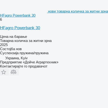
нови товарна количка за житни зрна
HFagro Powerbank 30
6
HFagro Powerbank 30
Цена на барање
Товарна количка за житни зрна
2025
Состојба
нов
Суспензија
пружина/пружина
Украина, Kyiv
Предприятие «Дойче Аграртехник»
Контактирајте го продавачот