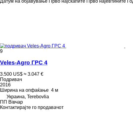
Датум на објавување
Прво најскапите
Прво најевтините
Го
9
Veles-Agro ГРС 4
3.500 US$
≈ 3.047 €
Подривач
2016
Ширина на опфаќање
4 м
Украина, Terebovlia
ПП Вівчар
Контактирајте го продавачот