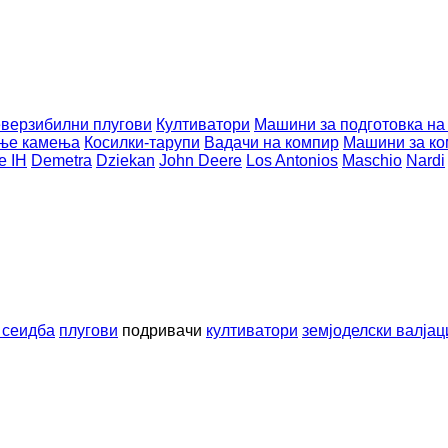
верзибилни плугови
Култиватори
Машини за подготовка на
ње камења
Косилки-тарупи
Вадачи на компир
Машини за к
e IH
Demetra
Dziekan
John Deere
Los Antonios
Maschio
Nardi
 сеидба
плугови
подривачи
култиватори
земјоделски валјац