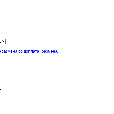
n (размена со доплата)
размена
г
м