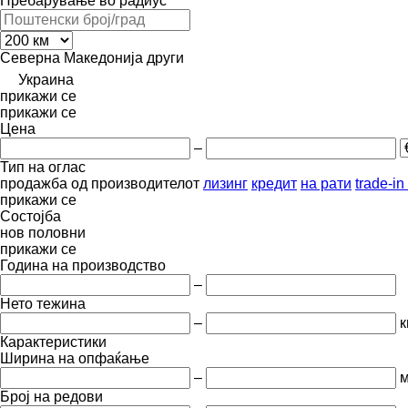
Пребарување во радиус
Северна Македонија
други
Украина
прикажи се
прикажи се
Цена
–
Тип на оглас
продажба
од производителот
лизинг
кредит
на рати
trade-i
прикажи се
Состојба
нов
половни
прикажи се
Година на производство
–
Нето тежина
–
к
Карактеристики
Ширина на опфаќање
–
Број на редови