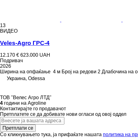
13
ВИДЕО
Veles-Agro ГРС-4
12.170 €
623.000 UAH
Подривач
2026
Ширина на опфаќање
4 м
Број на редови
2
Длабочина на о
Украина, Odessa
ТОВ "Велес Агро ЛТД"
4
години на Agroline
Контактирајте го продавачот
Претплатете се да добивате нови огласи од овој оддел
Претплати се
Со кликнувањето тука, ја прифаќате нашата
политика на пр