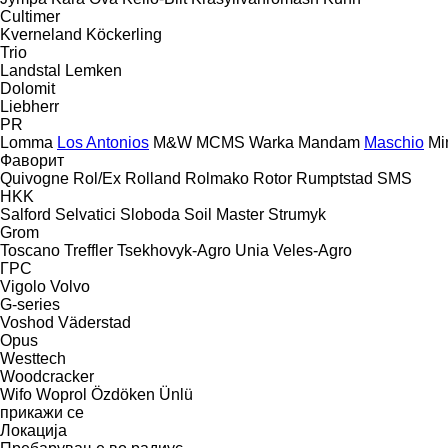
Cultimer
Kverneland
Köckerling
Trio
Landstal
Lemken
Dolomit
Liebherr
PR
Lomma
Los Antonios
M&W
MCMS Warka
Mandam
Maschio
Mi
Фаворит
Quivogne
Rol/Ex
Rolland
Rolmako
Rotor
Rumptstad
SMS
HKK
Salford
Selvatici
Sloboda
Soil Master
Strumyk
Grom
Toscano
Treffler
Tsekhovyk-Agro
Unia
Veles-Agro
ГРС
Vigolo
Volvo
G-series
Voshod
Väderstad
Opus
Westtech
Woodcracker
Wifo
Woprol
Özdöken
Ünlü
прикажи се
Локација