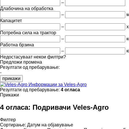
–
Длабочина на обработка
–
Капацитет
–
х
Потребна сила на трактор
–
к
Работна брзина
–
к
Недостасуваат некои филтри?
Предложи промена
Резултати од пребарување:
-
прикажи
Информации за Veles-Agro
Резултати од пребарување:
4 огласа
Прикажи
4 огласа:
Подривачи Veles-Agro
Филтер
Сортирање
:
Датум на објавување