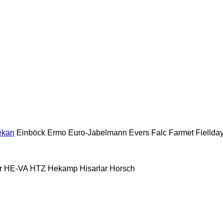
ekan
Einböck
Ermo
Euro-Jabelmann
Evers
Falc
Farmet
Fiellda
r
HE-VA
HTZ
Hekamp
Hisarlar
Horsch