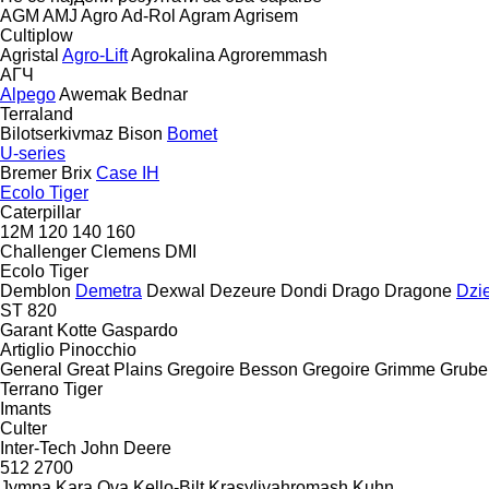
AGM
AMJ Agro
Ad-Rol
Agram
Agrisem
Cultiplow
Agristal
Agro-Lift
Agrokalina
Agroremmash
АГЧ
Alpego
Awemak
Bednar
Terraland
Bilotserkivmaz
Bison
Bomet
U-series
Bremer
Brix
Case IH
Ecolo Tiger
Caterpillar
12M
120
140
160
Challenger
Clemens
DMI
Ecolo Tiger
Demblon
Demetra
Dexwal
Dezeure
Dondi
Drago
Dragone
Dzi
ST 820
Garant Kotte
Gaspardo
Artiglio
Pinocchio
General
Great Plains
Gregoire Besson
Gregoire
Grimme
Grube
Terrano
Tiger
Imants
Culter
Inter-Tech
John Deere
512
2700
Jympa
Kara Ova
Kello-Bilt
Krasylivahromash
Kuhn