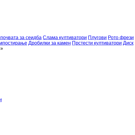
 почвата за сеидба
Слама култиватори
Плугови
Рото фрези
омпостирање
Дробилки за камен
Прстести култиватори
Диск
»
и