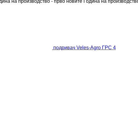
дина на производство - прво новите
Година на производство
подривач Veles-Agro ГРС 4