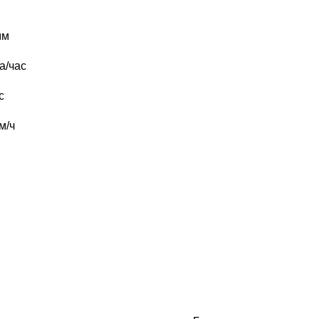
мм
а/час
с
м/ч