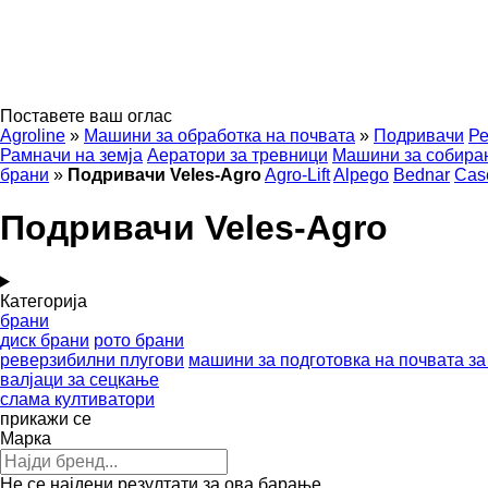
Поставете ваш оглас
Agroline
»
Машини за обработка на почвата
»
Подривачи
Ре
Рамначи на земја
Аератори за тревници
Машини за собира
брани
»
Подривачи Veles-Agro
Agro-Lift
Alpego
Bednar
Cas
Подривачи Veles-Agro
Категорија
брани
диск брани
рото брани
реверзибилни плугови
машини за подготовка на почвата за
валјаци за сецкање
слама култиватори
прикажи се
Марка
Не се најдени резултати за ова барање