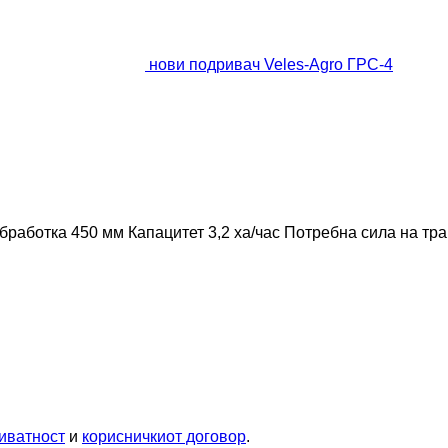
нови подривач Veles-Agro ГРС-4
бработка
450 мм
Капацитет
3,2 ха/час
Потребна сила на тра
иватност
и
корисничкиот договор
.