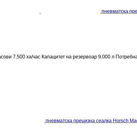
пневматска пре
асови
7.500 ха/час
Капацитет на резервоар
9.000 л
Потребна
пневматска прецизна сеалка Horsch Ma