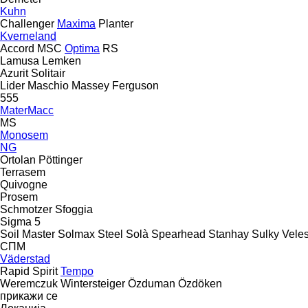
Kuhn
Challenger
Maxima
Planter
Kverneland
Accord
MSC
Optima
RS
Lamusa
Lemken
Azurit
Solitair
Lider
Maschio
Massey Ferguson
555
MaterMacc
MS
Monosem
NG
Ortolan
Pöttinger
Terrasem
Quivogne
Prosem
Schmotzer
Sfoggia
Sigma 5
Soil Master
Solmax Steel
Solà
Spearhead
Stanhay
Sulky
Vele
СПМ
Väderstad
Rapid
Spirit
Tempo
Weremczuk
Wintersteiger
Özduman
Özdöken
прикажи се