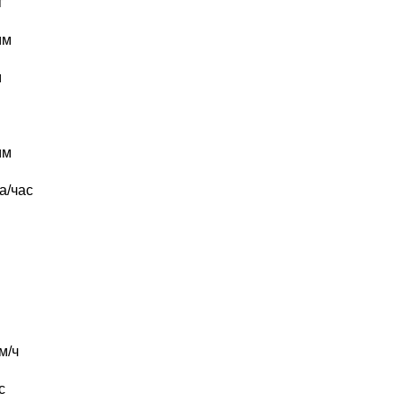
г
мм
м
мм
а/час
м/ч
с