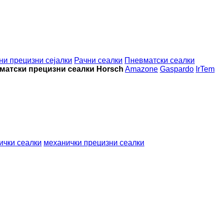
ни прецизни сејалки
Рачни сеалки
Пневматски сеалки
матски прецизни сеалки Horsch
Amazone
Gaspardo
IrTem
ички сеалки
механички прецизни сеалки