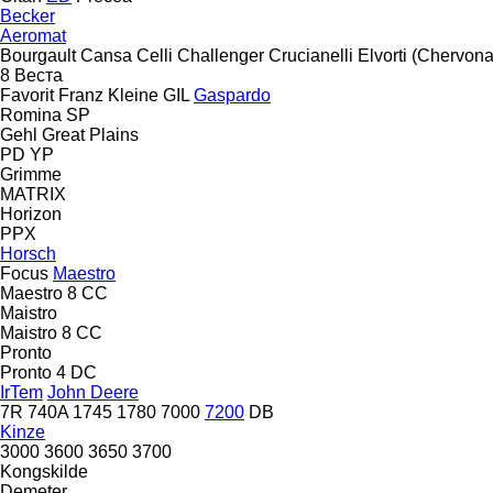
Becker
Aeromat
Bourgault
Cansa
Celli
Challenger
Crucianelli
Elvorti (Chervona
8
Веста
Favorit
Franz Kleine
GIL
Gaspardo
Romina
SP
Gehl
Great Plains
PD
YP
Grimme
MATRIX
Horizon
PPX
Horsch
Focus
Maestro
Maestro 8 CC
Maistro
Maistro 8 CC
Pronto
Pronto 4 DC
IrTem
John Deere
7R
740A
1745
1780
7000
7200
DB
Kinze
3000
3600
3650
3700
Kongskilde
Demeter