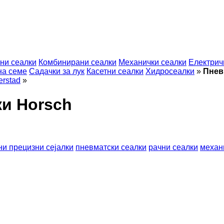
ни сеалки
Комбинирани сеалки
Механички сеалки
Електрич
на семе
Садачки за лук
Касетни сеалки
Хидросеалки
»
Пнев
erstad
»
ки Horsch
ни прецизни сејалки
пневматски сеалки
рачни сеалки
механ