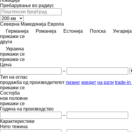
Локација
Пребарување во радиус
Северна Македонија
Европа
Германија
Романија
Естонија
Полска
Унгарија
прикажи се
други
Украина
прикажи се
прикажи се
Цена
–
Тип на оглас
продажба
од производителот
лизинг
кредит
на рати
trade-i
прикажи се
Состојба
нов
половни
прикажи се
Година на производство
–
Карактеристики
Нето тежина