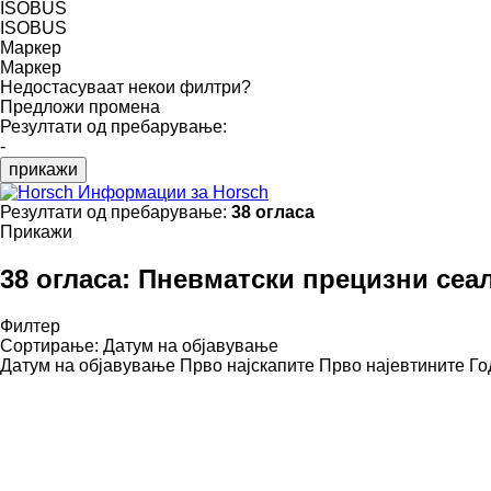
ISOBUS
ISOBUS
Маркер
Маркер
Недостасуваат некои филтри?
Предложи промена
Резултати од пребарување:
-
прикажи
Информации за Horsch
Резултати од пребарување:
38 огласа
Прикажи
38 огласа:
Пневматски прецизни сеал
Филтер
Сортирање
:
Датум на објавување
Датум на објавување
Прво најскапите
Прво најевтините
Го