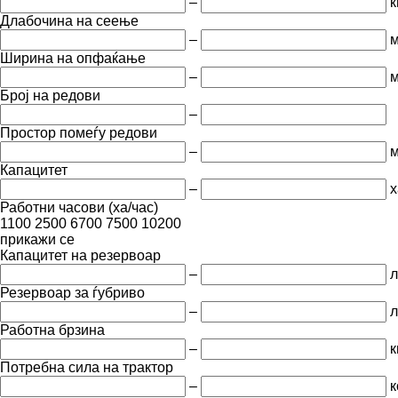
–
к
Длабочина на сеење
–
Ширина на опфаќање
–
Број на редови
–
Простор помеѓу редови
–
Капацитет
–
х
Работни часови (ха/час)
1100
2500
6700
7500
10200
прикажи се
Капацитет на резервоар
–
л
Резервоар за ѓубриво
–
л
Работна брзина
–
к
Потребна сила на трактор
–
к