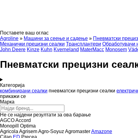
Поставете ваш оглас
Agroline
»
Машини за сеење и садење
»
Пневматски прециз
Механички прецизни сеалки
Трансплантери
Обработувачи 
John Deere
Kinze
Kuhn
Kverneland
MaterMacc
Monosem
Väd
Пневматски прецизни сеал
Категорија
комбинирани сеалки
пневматски прецизни сеалки
електрич
прикажи се
Марка
Не се најдени резултати за ова барање
AGCO
Accord
Monopill
Optima
Agricola
Agrisem
Agro-Soyuz
Agromaster
Amazone
Citan
ED
Precea