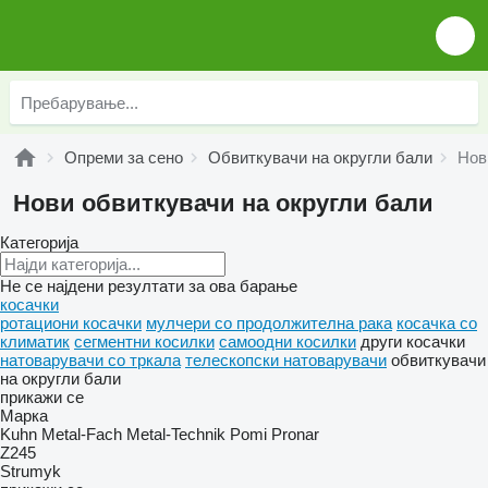
Опреми за сено
Обвиткувачи на округли бали
Нов
Нови обвиткувачи на округли бали
Категорија
Не се најдени резултати за ова барање
косачки
ротациони косачки
мулчери со продолжителна рака
косачка со
климатик
сегментни косилки
самоодни косилки
други косачки
натоварувачи со тркала
телескопски натоварувачи
обвиткувачи
на округли бали
прикажи се
Марка
Kuhn
Metal-Fach
Metal-Technik
Pomi
Pronar
Z245
Strumyk