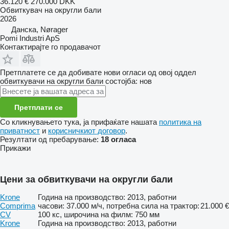
36.120 €
270.000 DKK
Обвиткувач на округли бали
2026
Данска, Nørager
Pomi Industri ApS
Контактирајте го продавачот
Претплатете се да добивате нови огласи од овој оддел
обвиткувачи на округли бали
состојба: нов
Претплати се
Со кликнувањето тука, ја прифаќате нашата
политика на
приватност
и
корисничкиот договор
.
Резултати од пребарување:
18 огласа
Прикажи
Цени за обвиткувачи на округли бали
Krone
Година на производство: 2013, работни
Comprima
часови: 37.000 м/ч, потребна сила на трактор:
21.000 €
CV
100 кс, широчина на филм: 750 мм
Krone
Година на производство: 2013, работни