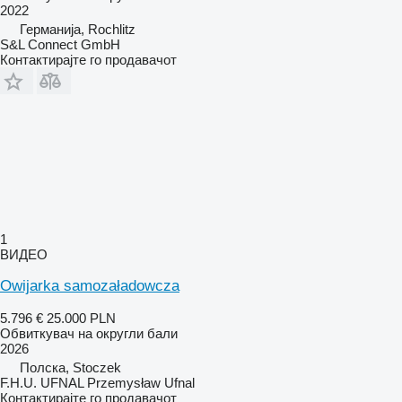
2022
Германија, Rochlitz
S&L Connect GmbH
Контактирајте го продавачот
1
ВИДЕО
Owijarka samozaładowcza
5.796 €
25.000 PLN
Обвиткувач на округли бали
2026
Полска, Stoczek
F.H.U. UFNAL Przemysław Ufnal
Контактирајте го продавачот