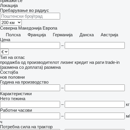
прикажи се
Локација
Пребарување во радиус
Северна Македонија
Европа
Полска
Франција
Германија
Данска
Австрија
Цена
–
Тип на оглас
продажба
од производителот
лизинг
кредит
на рати
trade-in
(размена со доплата)
размена
Состојба
нов
половни
Година на производство
–
Карактеристики
Нето тежина
–
кг
Работни часови
–
м/
ч
Потребна сила на трактор