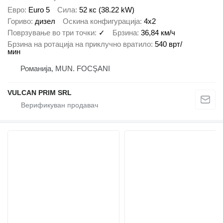
Евро
Euro 5
Сила
52 кс (38.22 kW)
Гориво
дизел
Оскина конфигурација
4x2
Поврзување во три точки
✓
Брзина
36,84 км/ч
Брзина на ротација на приклучно вратило
540 врт/
мин
Романија, MUN. FOCŞANI
VULCAN PRIM SRL