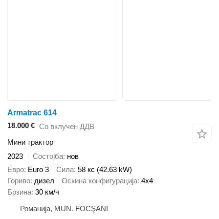
Armatrac 614
18.000 €
Со вклучен ДДВ
Мини трактор
2023
Состојба
нов
Евро
Euro 3
Сила
58 кс (42.63 kW)
Гориво
дизел
Оскина конфигурација
4x4
Брзина
30 км/ч
Романија, MUN. FOCŞANI