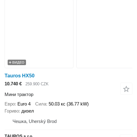
ВИДЕО
Tauros HX50
10.740 €
259.900 CZK
Мини трактор
Евро
Euro 4
Сила
50.03 кс (36.77 kW)
Гориво
дизел
Чешка, Uherský Brod
TAUROS s.r.o.