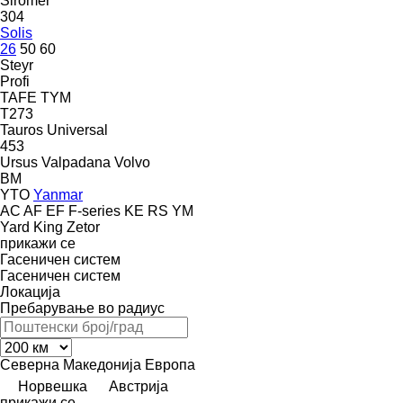
Siromer
304
Solis
26
50
60
Steyr
Profi
TAFE
TYM
T273
Tauros
Universal
453
Ursus
Valpadana
Volvo
BM
YTO
Yanmar
AC
AF
EF
F-series
KE
RS
YM
Yard King
Zetor
прикажи се
Гасеничен систем
Гасеничен систем
Локација
Пребарување во радиус
Северна Македонија
Европа
Норвешка
Австрија
прикажи се