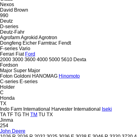
Nexos
David Brown
990
Deutz
D-series
Deutz-Fahr
Agrofarm
Agrokid
Agrotron
Dongfeng
Eicher
Farmtrac
Fendt
F-series
Vario
Ferrari
Fiat
Ford
2000
3000
3600
4000
5000
5610
Dexta
Fordson
Major
Super Major
Foton
Goldoni
HANOMAG
Hinomoto
C-series
E-series
Holder
C
Honda
TX
Indo Farm
International Harvester
International
Iseki
TA
TF
TG
TH
TM
TU
TX
Jinma
254
John Deere
1026 R
2026 R
2032
3025
3036 E
3038 E
3046 R
3320
3720
4