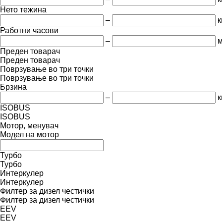
Нето тежина
–
к
Работни часови
–
м
Преден товарач
Преден товарач
Поврзување во три точки
Поврзување во три точки
Брзина
–
к
ISOBUS
ISOBUS
Мотор, менувач
Модел на мотор
Турбо
Турбо
Интеркулер
Интеркулер
Филтер за дизел честички
Филтер за дизел честички
EEV
EEV