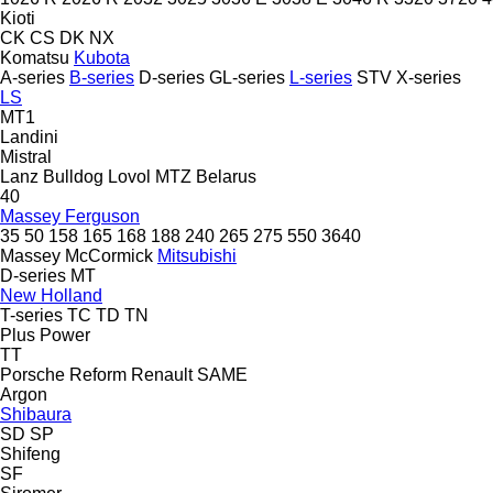
Kioti
CK
CS
DK
NX
Komatsu
Kubota
A-series
B-series
D-series
GL-series
L-series
STV
X-series
LS
MT1
Landini
Mistral
Lanz Bulldog
Lovol
MTZ Belarus
40
Massey Ferguson
35
50
158
165
168
188
240
265
275
550
3640
Massey
McCormick
Mitsubishi
D-series
MT
New Holland
T-series
TC
TD
TN
Plus Power
TT
Porsche
Reform
Renault
SAME
Argon
Shibaura
SD
SP
Shifeng
SF