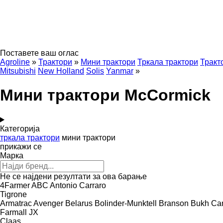
Поставете ваш оглас
Agroline
»
Трактори
»
Мини трактори
Тркала трактори
Тракт
Mitsubishi
New Holland
Solis
Yanmar
»
Мини трактори McCormick
Категорија
тркала трактори
мини трактори
прикажи се
Марка
Не се најдени резултати за ова барање
4Farmer
ABC
Antonio Carraro
Tigrone
Armatrac
Avenger
Belarus
Bolinder-Munktell
Branson
Bukh
Ca
Farmall
JX
Claas