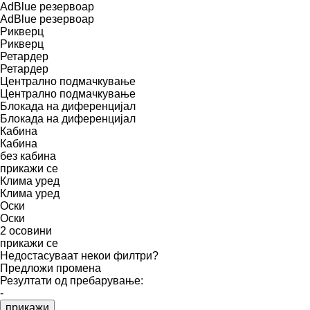
AdBlue резервоар
AdBlue резервоар
Рикверц
Рикверц
Ретардер
Ретардер
Централно подмачкување
Централно подмачкување
Блокада на диференцијал
Блокада на диференцијал
Кабина
Кабина
без кабина
прикажи се
Клима уред
Клима уред
Оски
Оски
2 осовини
прикажи се
Недостасуваат некои филтри?
Предложи промена
Резултати од пребарување:
-
прикажи