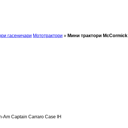
ори гасеничари
Мототрактори
»
Мини трактори McCormick
n-Am
Captain
Carraro
Case IH