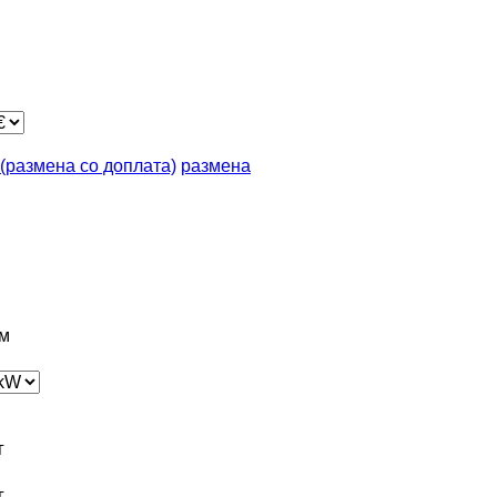
n (размена со доплата)
размена
м
г
г