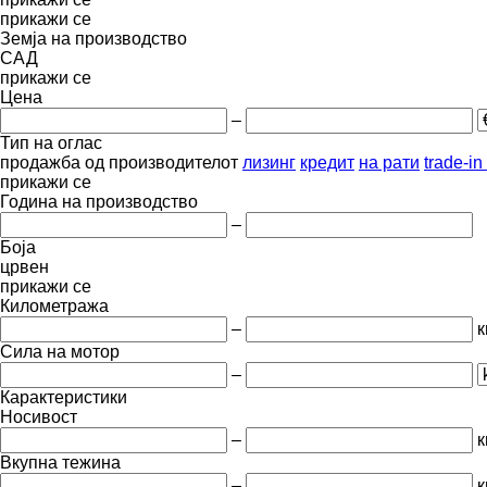
прикажи се
Земја на производство
САД
прикажи се
Цена
–
Тип на оглас
продажба
од производителот
лизинг
кредит
на рати
trade-i
прикажи се
Година на производство
–
Боја
црвен
прикажи се
Километража
–
к
Сила на мотор
–
Карактеристики
Носивост
–
к
Вкупна тежина
–
к