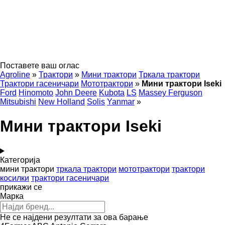
Поставете ваш оглас
Agroline
»
Трактори
»
Мини трактори
Тркала трактори
Трактори гасеничари
Мототрактори
»
Мини трактори Iseki
Ford
Hinomoto
John Deere
Kubota
LS
Massey Ferguson
Mitsubishi
New Holland
Solis
Yanmar
»
Мини трактори Iseki
Категорија
мини трактори
тркала трактори
мототрактори
трактори
косилки
трактори гасеничари
прикажи се
Марка
Не се најдени резултати за ова барање