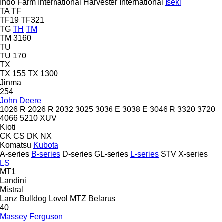
Indo Farm
International Harvester
International
Iseki
TA
TF
TF19
TF321
TG
TH
TM
TM 3160
TU
TU 170
TX
TX 155
TX 1300
Jinma
254
John Deere
1026 R
2026 R
2032
3025
3036 E
3038 E
3046 R
3320
3720
4066
5210
XUV
Kioti
CK
CS
DK
NX
Komatsu
Kubota
A-series
B-series
D-series
GL-series
L-series
STV
X-series
LS
MT1
Landini
Mistral
Lanz Bulldog
Lovol
MTZ Belarus
40
Massey Ferguson