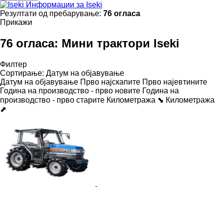
Информации за Iseki
Резултати од пребарување:
76 огласа
Прикажи
76 огласа:
Мини трактори Iseki
Филтер
Сортирање
:
Датум на објавување
Датум на објавување
Прво најскапите
Прво најевтините
Година на производство - прво новите
Година на
производство - прво старите
Километража ⬊
Километража
⬈