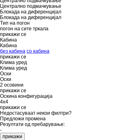
Централно подмачкување
Централно подмачкување
Блокада на диференцијал
Блокада на диференцијал
Тип на погон
погон на сите тркала
прикажи се
Кабина
Кабина
без кабина
со кабина
прикажи се
Клима уред
Клима уред
Оски
Оски
2 осовини
прикажи се
Оскина конфигурација
4x4
прикажи се
Недостасуваат некои филтри?
Предложи промена
Резултати од пребарување:
-
прикажи