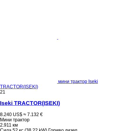
мини трактор Iseki
TRACTOR(ISEKI)
21
Iseki TRACTOR(ISEKI)
8.240 US$
≈ 7.132 €
Мини трактор
2.911 км
Сила
52 кс (38.22 kW)
Гориво
дизел