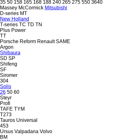
35
50
158
165
168
188
240
265
275
550
3640
Massey
McCormick
Mitsubishi
D-series
MT
New Holland
T-series
TC
TD
TN
Plus Power
TT
Porsche
Reform
Renault
SAME
Argon
Shibaura
SD
SP
Shifeng
SF
Siromer
304
Solis
26
50
60
Steyr
Profi
TAFE
TYM
T273
Tauros
Universal
453
Ursus
Valpadana
Volvo
BM