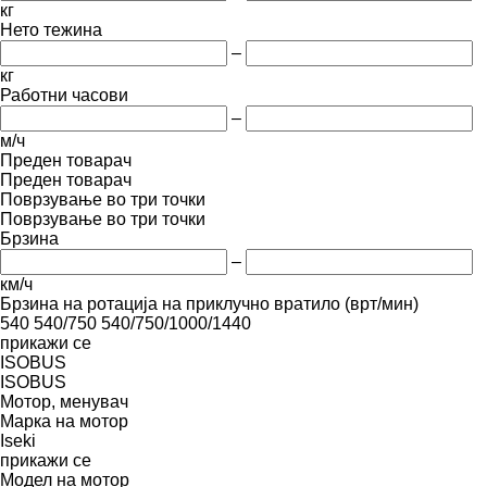
кг
Нето тежина
–
кг
Работни часови
–
м/ч
Преден товарач
Преден товарач
Поврзување во три точки
Поврзување во три точки
Брзина
–
км/ч
Брзина на ротација на приклучно вратило (врт/мин)
540
540/750
540/750/1000/1440
прикажи се
ISOBUS
ISOBUS
Мотор, менувач
Марка на мотор
Iseki
прикажи се
Модел на мотор