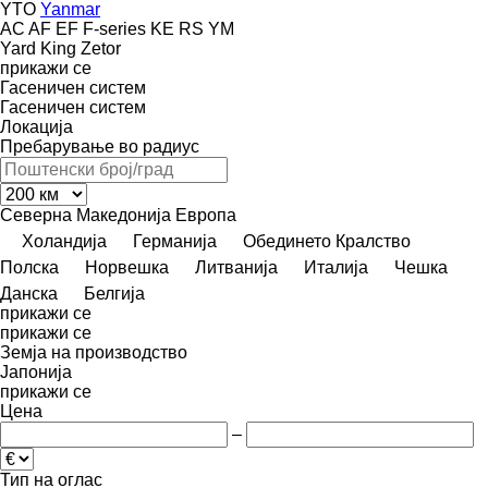
YTO
Yanmar
AC
AF
EF
F-series
KE
RS
YM
Yard King
Zetor
прикажи се
Гасеничен систем
Гасеничен систем
Локација
Пребарување во радиус
Северна Македонија
Европа
Холандија
Германија
Обединето Кралство
Полска
Норвешка
Литванија
Италија
Чешка
Данска
Белгија
прикажи се
прикажи се
Земја на производство
Јапонија
прикажи се
Цена
–
Тип на оглас