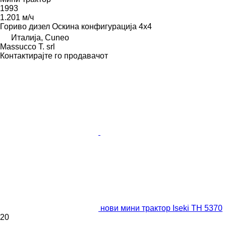
1993
1.201 м/ч
Гориво
дизел
Оскина конфигурација
4x4
Италија, Cuneo
Massucco T. srl
Контактирајте го продавачот
нови мини трактор Iseki TH 5370
20