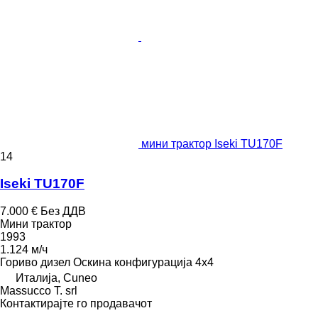
мини трактор Iseki TU170F
14
Iseki TU170F
7.000 €
Без ДДВ
Мини трактор
1993
1.124 м/ч
Гориво
дизел
Оскина конфигурација
4x4
Италија, Cuneo
Massucco T. srl
Контактирајте го продавачот