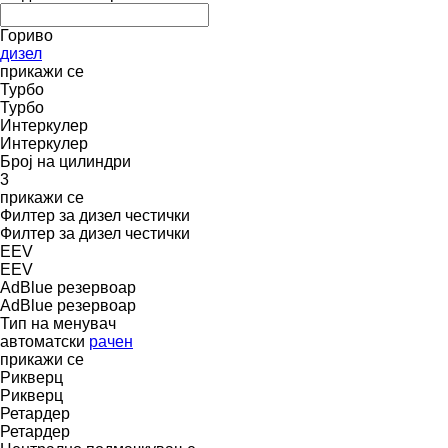
Гориво
дизел
прикажи се
Турбо
Турбо
Интеркулер
Интеркулер
Број на цилиндри
3
прикажи се
Филтер за дизел честички
Филтер за дизел честички
EEV
EEV
AdBlue резервоар
AdBlue резервоар
Тип на менувач
автоматски
рачен
прикажи се
Рикверц
Рикверц
Ретардер
Ретардер