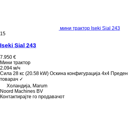
мини трактор Iseki Sial 243
15
Iseki Sial 243
7.950 €
Мини трактор
2.094 м/ч
Сила
28 кс (20.58 kW)
Оскина конфигурација
4x4
Преден
товарач
✓
Холандија, Marum
Noord Machines BV
Контактирајте го продавачот