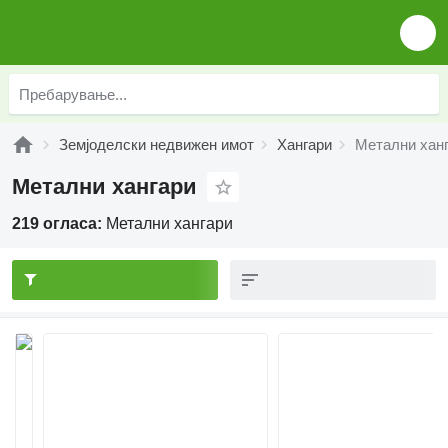
Земјоделски недвижен имот
Хангари
Метални хан
Метални хангари
219 огласа:
Метални хангари