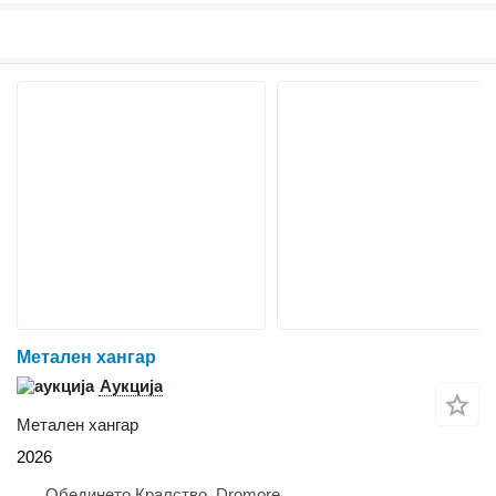
Метален хангар
Аукција
Метален хангар
2026
Обединето Кралство, Dromore