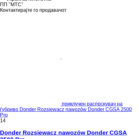
ПП "МТС"
Контактирајте го продавачот
приклучен распрскувач на
ѓубриво Donder Rozsiewacz nawozów Donder CGSA 2500
Pro
14
Donder Rozsiewacz nawozów Donder CGSA