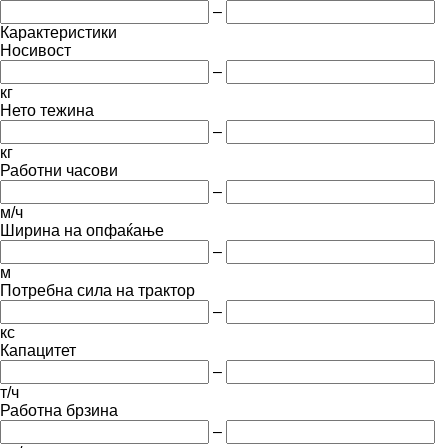
–
Карактеристики
Носивост
–
кг
Нето тежина
–
кг
Работни часови
–
м/ч
Ширина на опфаќање
–
м
Потребна сила на трактор
–
кс
Капацитет
–
т/ч
Работна брзина
–