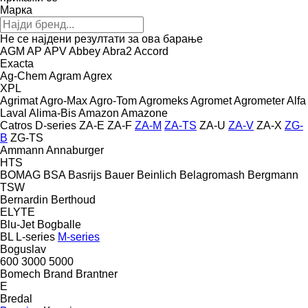
Марка
Не се најдени резултати за ова барање
AGM
AP
APV
Abbey
Abra2
Accord
Exacta
Ag-Chem
Agram
Agrex
XPL
Agrimat
Agro-Max
Agro-Tom
Agromeks
Agromet
Agrometer
Alfa
Laval
Alima-Bis
Amazon
Amazone
Catros
D-series
ZA-E
ZA-F
ZA-M
ZA-TS
ZA-U
ZA-V
ZA-X
ZG-
B
ZG-TS
Ammann
Annaburger
HTS
BOMAG
BSA
Basrijs
Bauer
Beinlich
Belagromash
Bergmann
TSW
Bernardin
Berthoud
ELYTE
Blu-Jet
Bogballe
BL
L-series
M-series
Boguslav
600
3000
5000
Bomech
Brand
Brantner
E
Bredal