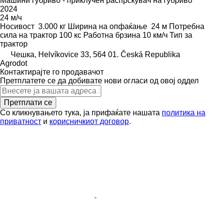
Машини ѓубриво - приклучен распрскувач на ѓубриво
2024
24 м/ч
Носивост
3.000 кг
Ширина на опфаќање
24 м
Потребна
сила на трактор
100 кс
Работна брзина
10 км/ч
Тип
за
трактор
Чешка, Helvíkovice 33, 564 01. Česká Republika
Agrodot
Контактирајте го продавачот
Претплатете се да добивате нови огласи од овој оддел
Претплати се
Со кликнувањето тука, ја прифаќате нашата
политика на
приватност
и
корисничкиот договор
.