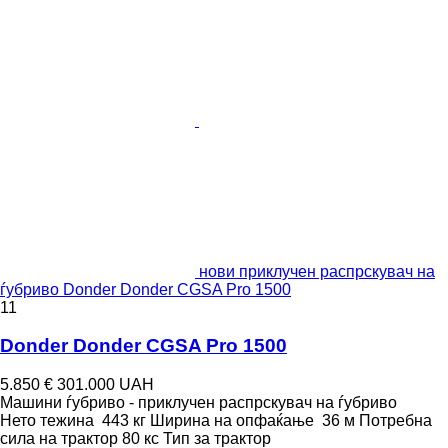
нови приклучен распрскувач на
ѓубриво Donder Donder CGSA Pro 1500
11
Donder Donder CGSA Pro 1500
5.850 €
301.000 UAH
Машини ѓубриво - приклучен распрскувач на ѓубриво
Нето тежина
443 кг
Ширина на опфаќање
36 м
Потребна
сила на трактор
80 кс
Тип
за трактор