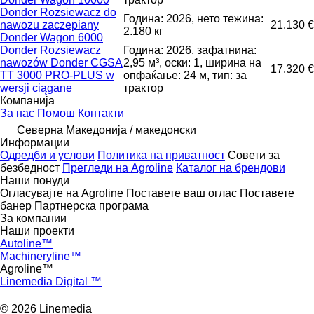
Donder Rozsiewacz do
Година: 2026, нето тежина:
nawozu zaczepiany
21.130 €
2.180 кг
Donder Wagon 6000
Donder Rozsiewacz
Година: 2026, зафатнина:
nawozów Donder CGSA
2,95 м³, оски: 1, ширина на
17.320 €
TT 3000 PRO-PLUS w
опфаќање: 24 м, тип: за
wersji ciągane
трактор
Компанија
За нас
Помош
Контакти
Северна Македонија / македонски
Информации
Одредби и услови
Политика на приватност
Совети за
безбедност
Прегледи на Agroline
Каталог на брендови
Наши понуди
Огласувајте на Agroline
Поставете ваш оглас
Поставете
банер
Партнерска програма
За компании
Наши проекти
Autoline™
Machineryline™
Agroline™
Linemedia Digital ™
© 2026 Linemedia