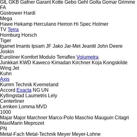
GIL
GKB
Gafner
Garant Kotte
Gebo
Gehl
Golta
Gomar
Grimme
FA
Güstrower
Hardi
Mega
Hawe
Hekamp
Herculano
Herron
Hi Spec
Holmer
TV
Terra
Homburg
Horsch
Tiger
Igamet
Imants
Ipsam
JF
Jako
Jar-Met
Jeantil
John Deere
Joskin
Euroliner
Komfort
Modulo
Terraflex
Volumetra
Junkkari
KWD
Kaweco
Kimadan
Kirchner
Koja
Kongskilde
Wing Jet
Kuhn
Axis
Kumm Technik
Kverneland
Accord
Exacta
NG
UN
Kyllingstad
Laumetris
Lely
Centerliner
Lemken
Lomma
MVD
1000
Majar
Major
Marchner
Marco-Polo
Maschio
Mauguin Citagri
MaxiMarin
Meprozet
PN
Metal-Fach
Metal-Technik
Meyer
Meyer-Lohne