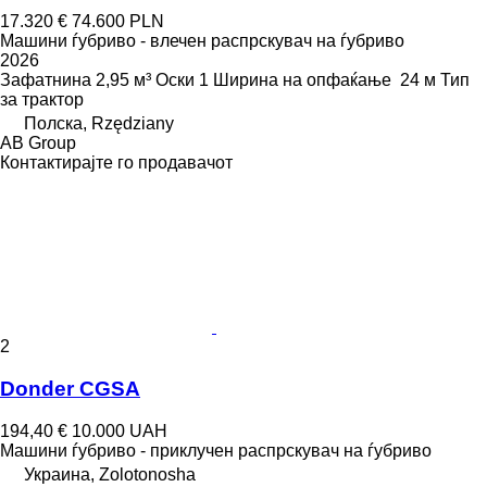
17.320 €
74.600 PLN
Машини ѓубриво - влечен распрскувач на ѓубриво
2026
Зафатнина
2,95 м³
Оски
1
Ширина на опфаќање
24 м
Тип
за трактор
Полска, Rzędziany
AB Group
Контактирајте го продавачот
2
Donder CGSA
194,40 €
10.000 UAH
Машини ѓубриво - приклучен распрскувач на ѓубриво
Украина, Zolotonosha