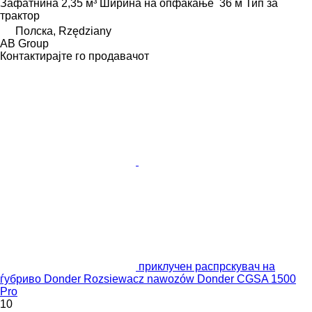
Зафатнина
2,35 м³
Ширина на опфаќање
36 м
Тип
за
трактор
Полска, Rzędziany
AB Group
Контактирајте го продавачот
приклучен распрскувач на
ѓубриво Donder Rozsiewacz nawozów Donder CGSA 1500
Pro
10