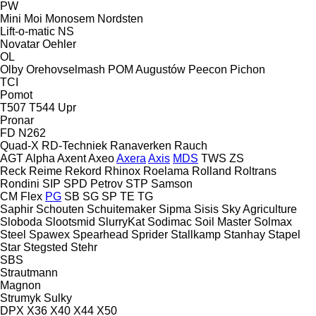
PW
Mini
Moi
Monosem
Nordsten
Lift-o-matic
NS
Novatar
Oehler
OL
Olby
Orehovselmash
POM Augustów
Peecon
Pichon
TCI
Pomot
T507
T544
Upr
Pronar
FD
N262
Quad-X
RD-Techniek
Ranaverken
Rauch
AGT
Alpha
Axent
Axeo
Axera
Axis
MDS
TWS
ZS
Reck
Reime
Rekord
Rhinox
Roelama
Rolland
Roltrans
Rondini
SIP
SPD Petrov
STP
Samson
CM
Flex
PG
SB
SG
SP
TE
TG
Saphir
Schouten
Schuitemaker
Sipma
Sisis
Sky Agriculture
Sloboda
Slootsmid
SlurryKat
Sodimac
Soil Master
Solmax
Steel
Spawex
Spearhead
Sprider
Stallkamp
Stanhay
Stapel
Star
Stegsted
Stehr
SBS
Strautmann
Magnon
Strumyk
Sulky
DPX
X36
X40
X44
X50