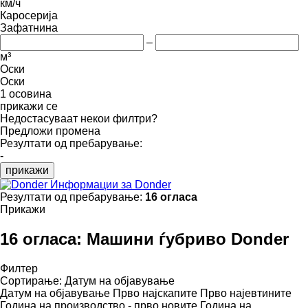
км/ч
Каросерија
Зафатнина
–
м³
Оски
Оски
1 осовина
прикажи се
Недостасуваат некои филтри?
Предложи промена
Резултати од пребарување:
-
прикажи
Информации за Donder
Резултати од пребарување:
16 огласа
Прикажи
16 огласа:
Машини ѓубриво Donder
Филтер
Сортирање
:
Датум на објавување
Датум на објавување
Прво најскапите
Прво најевтините
Година на производство - прво новите
Година на