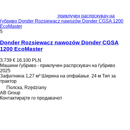
приклучен распрскувач на
ѓубриво Donder Rozsiewacz nawozów Donder CGSA 1200
EcoMaster
5
Donder Rozsiewacz nawozów Donder CGSA
1200 EcoMaster
3.739 €
16.100 PLN
Машини ѓубриво - приклучен распрскувач на ѓубриво
2025
Зафатнина
1,27 м³
Ширина на опфаќање
24 м
Тип
за
трактор
Полска, Rzędziany
AB Group
Контактирајте го продавачот