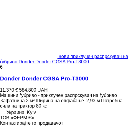
нови приклучен распрскувач на
ѓубриво Donder Donder СGSA Pro-T3000
6
Donder Donder СGSA Pro-T3000
11.370 €
584.800 UAH
Машини ѓубриво - приклучен распрскувач на ѓубриво
Зафатнина
3 м³
Ширина на опфаќање
2,93 м
Потребна
сила на трактор
80 кс
Украина, Kyiv
ТОВ «ФЕРМ Є»
Контактирајте го продавачот