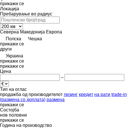
прикажи се
Локација
Пребарување во радиус
Северна Македонија
Европа
Полска
Чешка
прикажи се
други
Украина
прикажи се
прикажи се
Цена
–
Тип на оглас
продажба
од производителот
лизинг
кредит
на рати
trade-in
(размена со доплата)
размена
прикажи се
Состојба
нов
половни
прикажи се
Година на производство