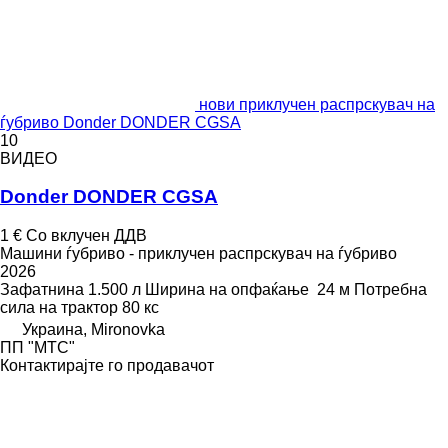
нови приклучен распрскувач на
ѓубриво Donder DONDER CGSA
10
ВИДЕО
Donder DONDER CGSA
1 €
Со вклучен ДДВ
Машини ѓубриво - приклучен распрскувач на ѓубриво
2026
Зафатнина
1.500 л
Ширина на опфаќање
24 м
Потребна
сила на трактор
80 кс
Украина, Mironovka
ПП "МТС"
Контактирајте го продавачот