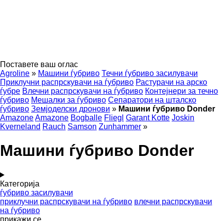
Поставете ваш оглас
Agroline
»
Машини ѓубриво
Течни ѓубриво засилувачи
Приклучни распрскувачи на ѓубриво
Растурачи на арско
ѓубре
Влечни распрскувачи на ѓубриво
Контејнери за течно
ѓубриво
Мешалки за ѓубриво
Сепаратори на шталско
ѓубриво
Земјоделски дронови
»
Машини ѓубриво Donder
Amazone
Amazone
Bogballe
Fliegl
Garant Kotte
Joskin
Kverneland
Rauch
Samson
Zunhammer
»
Машини ѓубриво Donder
Категорија
ѓубриво засилувачи
приклучни распрскувачи на ѓубриво
влечни распрскувачи
на ѓубриво
прикажи се