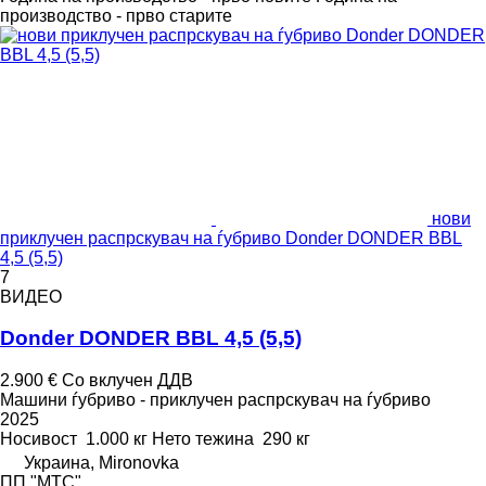
производство - прво старите
нови
приклучен распрскувач на ѓубриво Donder DONDER BBL
4,5 (5,5)
7
ВИДЕО
Donder DONDER BBL 4,5 (5,5)
2.900 €
Со вклучен ДДВ
Машини ѓубриво - приклучен распрскувач на ѓубриво
2025
Носивост
1.000 кг
Нето тежина
290 кг
Украина, Mironovka
ПП "МТС"