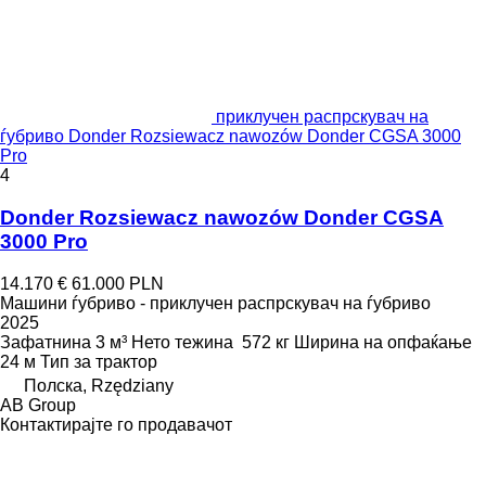
приклучен распрскувач на
ѓубриво Donder Rozsiewacz nawozów Donder CGSA 3000
Pro
4
Donder Rozsiewacz nawozów Donder CGSA
3000 Pro
14.170 €
61.000 PLN
Машини ѓубриво - приклучен распрскувач на ѓубриво
2025
Зафатнина
3 м³
Нето тежина
572 кг
Ширина на опфаќање
24 м
Тип
за трактор
Полска, Rzędziany
AB Group
Контактирајте го продавачот