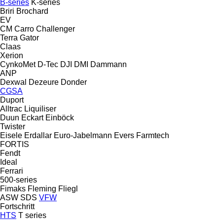
B-series
K-series
Briri
Brochard
EV
CM
Carro
Challenger
Terra Gator
Claas
Xerion
CynkoMet
D-Tec
DJI
DMI
Dammann
ANP
Dexwal
Dezeure
Donder
CGSA
Duport
Alltrac
Liquiliser
Duun
Eckart
Einböck
Twister
Eisele
Erdallar
Euro-Jabelmann
Evers
Farmtech
FORTIS
Fendt
Ideal
Ferrari
500-series
Fimaks
Fleming
Fliegl
ASW
SDS
VFW
Fortschritt
HTS
T series