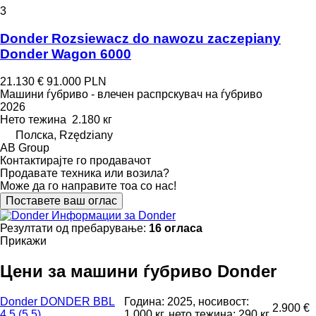
3
Donder Rozsiewacz do nawozu zaczepiany
Donder Wagon 6000
21.130 €
91.000 PLN
Машини ѓубриво - влечен распрскувач на ѓубриво
2026
Нето тежина
2.180 кг
Полска, Rzędziany
AB Group
Контактирајте го продавачот
Продавате техника или возила?
Може да го направите тоа со нас!
Поставете ваш оглас
Информации за Donder
Резултати од пребарување:
16 огласа
Прикажи
Цени за машини ѓубриво Donder
Donder DONDER BBL
Година: 2025, носивост:
2.900 €
4,5 (5,5)
1.000 кг, нето тежина: 290 кг