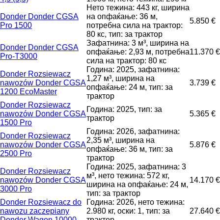
Нето тежина: 443 кг, ширина
Donder Donder CGSA
на опфаќање: 36 м,
5.850 €
Pro 1500
потребна сила на трактор:
80 кс, тип: за трактор
Зафатнина: 3 м³, ширина на
Donder Donder СGSA
опфаќање: 2,93 м, потребна
11.370 €
Pro-T3000
сила на трактор: 80 кс
Година: 2025, зафатнина:
Donder Rozsiewacz
1,27 м³, ширина на
nawozów Donder CGSA
3.739 €
опфаќање: 24 м, тип: за
1200 EcoMaster
трактор
Donder Rozsiewacz
Година: 2025, тип: за
nawozów Donder CGSA
5.365 €
трактор
1500 Pro
Година: 2026, зафатнина:
Donder Rozsiewacz
2,35 м³, ширина на
nawozów Donder CGSA
5.876 €
опфаќање: 36 м, тип: за
2500 Pro
трактор
Година: 2025, зафатнина: 3
Donder Rozsiewacz
м³, нето тежина: 572 кг,
nawozów Donder CGSA
14.170 €
ширина на опфаќање: 24 м,
3000 Pro
тип: за трактор
Donder Rozsiewacz do
Година: 2026, нето тежина:
nawozu zaczepiany
2.980 кг, оски: 1, тип: за
27.640 €
Donder Wagon 10000
трактор