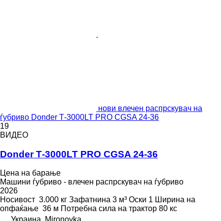
нови влечен распрскувач на
ѓубриво Donder Т-3000LT PRO CGSA 24-36
19
ВИДЕО
Donder Т-3000LT PRO CGSA 24-36
Цена на барање
Машини ѓубриво - влечен распрскувач на ѓубриво
2026
Носивост
3.000 кг
Зафатнина
3 м³
Оски
1
Ширина на
опфаќање
36 м
Потребна сила на трактор
80 кс
Украина, Mironovka