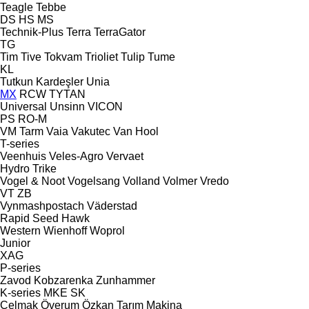
Teagle
Tebbe
DS
HS
MS
Technik-Plus
Terra
TerraGator
TG
Tim
Tive
Tokvam
Trioliet
Tulip
Tume
KL
Tutkun Kardeşler
Unia
MX
RCW
TYTAN
Universal
Unsinn
VICON
PS
RO-M
VM Tarm
Vaia
Vakutec
Van Hool
T-series
Veenhuis
Veles-Agro
Vervaet
Hydro Trike
Vogel & Noot
Vogelsang
Volland
Volmer
Vredo
VT
ZB
Vynmashpostach
Väderstad
Rapid
Seed Hawk
Western
Wienhoff
Woprol
Junior
XAG
P-series
Zavod Kobzarenka
Zunhammer
K-series
MKE
SK
Çelmak
Överum
Özkan Tarım Makina